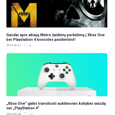
Gandai apie abiejų Metro žaidimų perkėlimą į Xbox One
bei Playstation 4 konsoles pasitvirtino!
2014-03-31
5
„Xbox One“ galės transliuoti aukštesnės kokybės vaizdą
nei „PlayStation 4“
2014-03-04
12