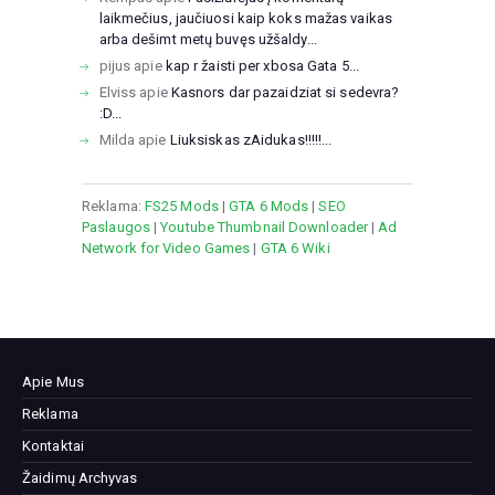
laikmečius, jaučiuosi kaip koks mažas vaikas
arba dešimt metų buvęs užšaldy...
pijus
apie
kap r žaisti per xbosa Gata 5...
Elviss
apie
Kasnors dar pazaidziat si sedevra?
:D...
Milda
apie
Liuksiskas zAidukas!!!!!...
Reklama:
FS25 Mods
|
GTA 6 Mods
|
SEO
Paslaugos
|
Youtube Thumbnail Downloader
|
Ad
Network for Video Games
|
GTA 6 Wiki
Apie Mus
Reklama
Kontaktai
Žaidimų Archyvas