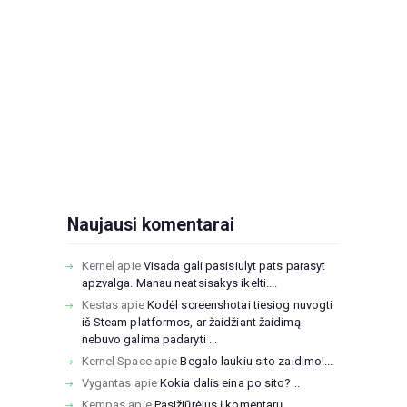
Naujausi komentarai
Kernel
apie
Visada gali pasisiulyt pats parasyt
apzvalga. Manau neatsisakys ikelti....
Kestas
apie
Kodėl screenshotai tiesiog nuvogti
iš Steam platformos, ar žaidžiant žaidimą
nebuvo galima padaryti ...
Kernel Space
apie
Begalo laukiu sito zaidimo!...
Vygantas
apie
Kokia dalis eina po sito?...
Kempas
apie
Pasižiūrėjus į komentarų