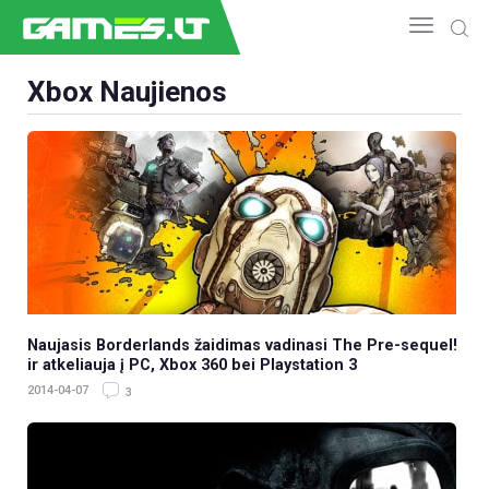
Xbox Naujienos
NAUJIENOS
GAMEDEV
ESPORTAS
GELEŽIS
VIDEO
APŽVALGOS
ŽAIDIMAI
Naujasis Borderlands žaidimas vadinasi The Pre-sequel!
ir atkeliauja į PC, Xbox 360 bei Playstation 3
2014-04-07
3