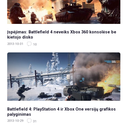
Įspėjimas: Battlefield 4 neveiks Xbox 360 konsolėse be
kietojo disko
2013-10-31
10
Battlefield 4: PlayStation 4 ir Xbox One versijų grafikos
palyginimas
2013-10-29
31