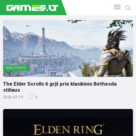
NAUJIENOS
GAMEDEV
ESPORTAS
GELEŽIS
NAUJIENOS
VIDEO
APŽVALGOS
The Elder Scrolls 6 grįš prie klasikinio Bethesda
stiliaus
ŽAIDIMAI
2026-02-19
0