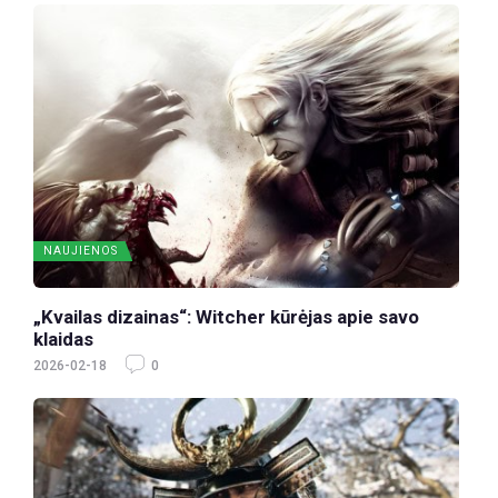
NAUJIENOS
„Kvailas dizainas“: Witcher kūrėjas apie savo
klaidas
2026-02-18
0