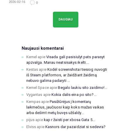
2026-02-16
0
DAUGIAU
Naujausi komentarai
Kernel
apie
Visada gali pasisiulyt pats parasyt
apzvalga. Manau neatsisakys ikelti....
Kestas
apie
Kodėl screenshotai tiesiog nuvogti
iš Steam platformos, ar žaidžiant žaidimą
nebuvo galima padaryti ...
Kernel Space
apie
Begalo laukiu sito zaidimo!...
Vygantas
apie
Kokia dalis eina po sito?...
Kempas
apie
Pasižiūrėjus į komentarų
laikmečius, jaučiuosi kaip koks mažas vaikas
arba dešimt metų buvęs užšaldy...
pijus
apie
kap r žaisti per xbosa Gata 5...
Elviss
apie
Kasnors dar pazaidziat si sedevra?