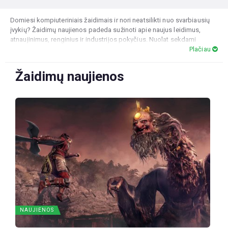
Domiesi kompiuteriniais žaidimais ir nori neatsilikti nuo svarbiausių
įvykių? Žaidimų naujienos padeda sužinoti apie naujus leidimus,
atnaujinimus, renginius ir industrijos pokyčius. Nuolat sekdami
informaciją, gali geriau suprasti, kaip keičiasi rinka ir kokios žaidimų
Plačiau
tendencijos formuoja ateities žaidimus. Žaidimų tendencijos leidžia
pažvelgti plačiau ir suvokti, kas tampa populiaru tarp žaidėjų visame
Žaidimų naujienos
pasaulyje. Reguliarus domėjimasis žaidimų naujienomis ir analize
suteikia pranašumą, padeda priimti geresnius sprendimus ir leidžia
išlikti žaidimų pasaulio centre.
NAUJIENOS