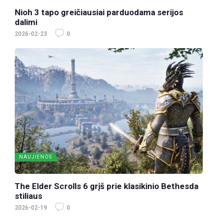
Nioh 3 tapo greičiausiai parduodama serijos
dalimi
2026-02-23
0
NAUJIENOS
The Elder Scrolls 6 grįš prie klasikinio Bethesda
stiliaus
2026-02-19
0