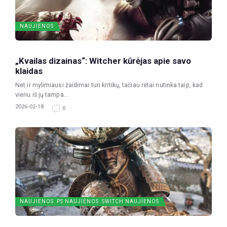
NAUJIENOS
„Kvailas dizainas“: Witcher kūrėjas apie savo
klaidas
Net ir mylimiausi žaidimai turi kritikų, tačiau retai nutinka taip, kad
vienu iš jų tampa...
2026-02-18
0
NAUJIENOS
,
PS NAUJIENOS
,
SWITCH NAUJIENOS