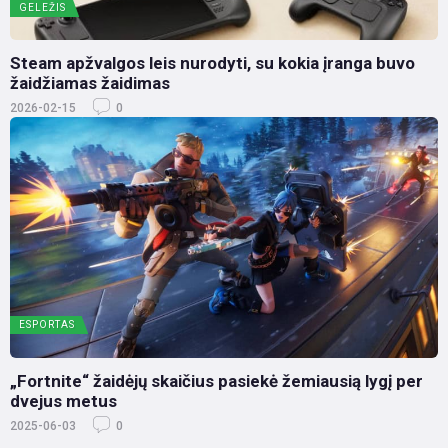
GELEŽIS
Steam apžvalgos leis nurodyti, su kokia įranga buvo
žaidžiamas žaidimas
2026-02-15
0
ESPORTAS
„Fortnite“ žaidėjų skaičius pasiekė žemiausią lygį per
dvejus metus
2025-06-03
0