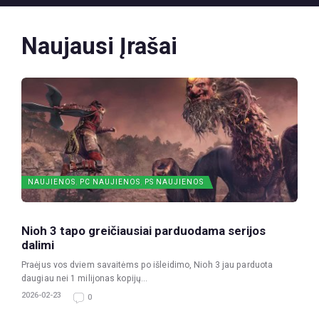
Naujausi Įrašai
NAUJIENOS
,
PC NAUJIENOS
,
PS NAUJIENOS
Nioh 3 tapo greičiausiai parduodama serijos
dalimi
Praėjus vos dviem savaitėms po išleidimo, Nioh 3 jau parduota
daugiau nei 1 milijonas kopijų...
2026-02-23
0