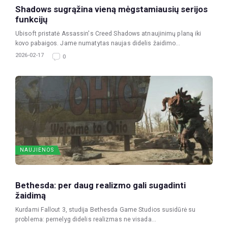
Shadows sugrąžina vieną mėgstamiausių serijos
funkcijų
Ubisoft pristatė Assassin's Creed Shadows atnaujinimų planą iki
kovo pabaigos. Jame numatytas naujas didelis žaidimo...
2026-02-17
0
NAUJIENOS
Bethesda: per daug realizmo gali sugadinti
žaidimą
Kurdami Fallout 3, studija Bethesda Game Studios susidūrė su
problema: pernelyg didelis realizmas ne visada...