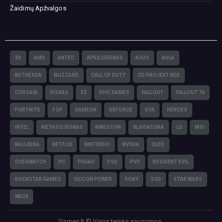
Žaidimų Apžvalgos
3D
AMD
ANTEC
APEX LEGENDS
ASUS
AULA
BETHESDA
BLIZZARD
CALL OF DUTY
CD PROJEKT RED
CORSAIR
DISKAS
E3
EPIC GAMES
FALLOUT
FALLOUT 76
FORTNITE
FSP
GAMEON
GEFORCE
GTA
HEROES
INTEL
KIETASIS DISKAS
KINGSTON
KLAVIATŪRA
LG
MSI
NAUJIENA
NETFLIX
NINTENDO
NVIDIA
OLED
OVERWATCH
PC
PIGIAU
PSU
PVP
RESIDENT EVIL
ROCKSTAR GAMES
SILICON POWER
SONY
SSD
STAR WARS
XBOX
Games.lt © Visos teisės saugomos.