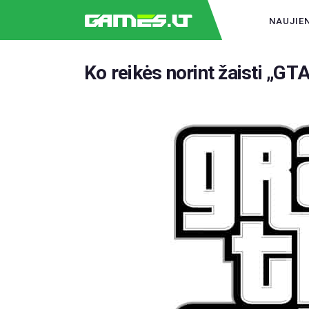
NAUJIE
Ko reikės norint žaisti „GT