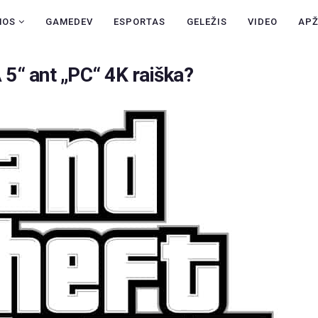
NAUJIENOS
NOS
GAMEDEV
ESPORTAS
GELEŽIS
VIDEO
AP
GAMEDEV
A 5“ ant „PC“ 4K raiška?
ESPORTAS
GELEŽIS
VIDEO
APŽVALGOS
ŽAIDIMAI