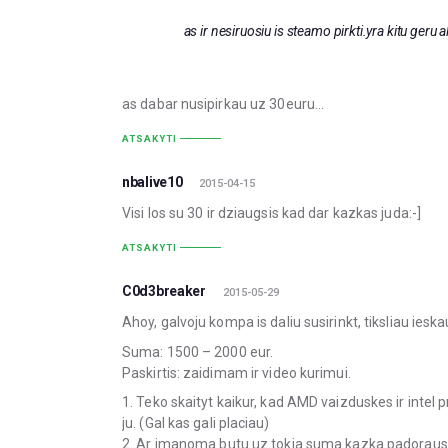
as ir nesiruosiu is steamo pirkti.yra kitu geru
as dabar nusipirkau uz 30euru…
ATSAKYTI
nbalive10
2015-04-15
Visi los su 30 ir dziaugsis kad dar kazkas juda:-]
ATSAKYTI
C0d3breaker
2015-05-29
Ahoy, galvoju kompa is daliu susirinkt, tiksliau iesk
Suma: 1500 – 2000 eur.
Paskirtis: zaidimam ir video kurimui.
1. Teko skaityt kaikur, kad AMD vaizduskes ir intel p
ju. (Gal kas gali placiau)
2. Ar imanoma butu uz tokia suma kazka padoraus s