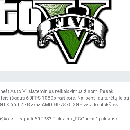
eft Auto V“ sisteminius reikalavimus žinom. Pasak
is išgauti 60FPS 1080p raiškoje. Na, bent jau turėtų leisti
 GTX 660 2GB arba AMD HD7870 2GB vaizdo plokštės.
raiškoje ir išgauti 60FPS? Tinklapis „PCGamer“ paklausė