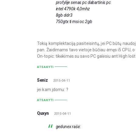
profylije senas pc dabartinis pc
intel 4790k 4,0mhz
8gb ddr3
750gtx ti msi oc 2gb
Tokią komplektaciją pasiteisintų, jei PC būtų naudo
pan. Žaidimams tavo vietoje būčiau ėmęs i5 CPU, o
On-topic: tikėkimės su savo PC galėsiu ant High lošt
ATSAKYTI
Seniz
2015-04-11
jei kam įdomu: ?
ATSAKYTI
Quxyn
2015-04-11
gedunex rašė: