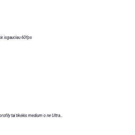
rix isgauciau 60fps
rofily tai tikėkis medium o ne Ultra…