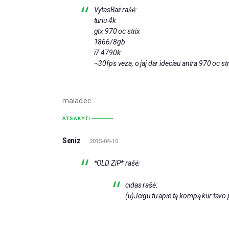
VytasBaii rašė:
turiu 4k
gtx 970 oc strix
1866/8gb
i7 4790k
~30fps veza, o jaj dar ideciau antra 970 oc st
maladec
ATSAKYTI
Seniz
2015-04-10
*OLD ZiP* rašė:
cidas rašė:
(u)Jeigu tu apie tą kompą kur tavo p