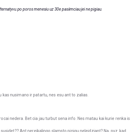
 alternatyvu.po poros menesiu uz 30e pasiimciau jei ne pigiau.
au kas nusimano ir patartu, nes esu ant to zalias.
rocai nedera. Bet cia jau turbut sena info. Nes matau kai kurie renka is
usidet?? Ant nereikalingo slamsto pinigu neleidziant? Na, pvz. kad