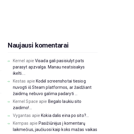
s
Naujausi komentarai
Kernel
apie
Visada gali pasisiulyt pats
parasyt apzvalga. Manau neatsisakys
ikelti....
Kestas
apie
Kodėl screenshotai tiesiog
nuvogti iš Steam platformos, ar žaidžiant
žaidimą nebuvo galima padaryti ...
Kernel Space
apie
Begalo laukiu sito
zaidimo!...
Vygantas
apie
Kokia dalis eina po sito?...
Kempas
apie
Pasižiūrėjus į komentarų
laikmečius, jaučiuosi kaip koks mažas vaikas