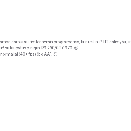
jamas darbui su rimtesnėmis programomis, kur reikia i7 HT galimybių ir
 už sutaupytus pinigus R9 290/GTX 970. 🙂
 normaliai (40+ fps) (be AA). 🙂