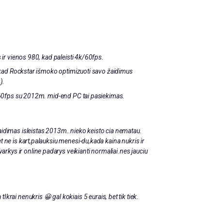
ir vienos 980, kad paleisti 4k/60fps.
kad Rockstar išmoko optimizuoti savo žaidimus
).
60fps su 2012m. mid-end PC tai pasiekimas.
zaidimas isleistas 2013m..nieko keisto cia nematau.
et ne is kart,palauksiu menesi-du,kada kaina nukris ir
kys ir online padarys veikianti normaliai.nes jauciu
krai nenukris 😀 gal kokiais 5 eurais, bet tik tiek.