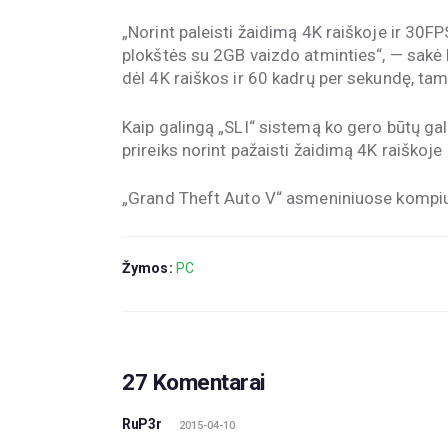
„Norint paleisti žaidimą 4K raiškoje ir 30FP
plokštės su 2GB vaizdo atminties
“,
— sakė 
dėl 4K raiškos ir 60 kadrų per sekundę, tam
Kaip galingą „SLI“ sistemą ko gero būtų gal
prireiks norint pažaisti žaidimą 4K raiškoje 
„Grand Theft Auto V“ asmeniniuose kompiut
Žymos:
PC
27 Komentarai
RuP3r
2015-04-10