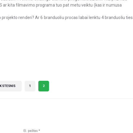
 ar kita filmavimo programa tuo pat metu veiktu (kas ir numusa
 projekto renderi? Ar 6 branduoliu procas labai lenktu 4 branduoliu ties
NKSTESNIS
1
2