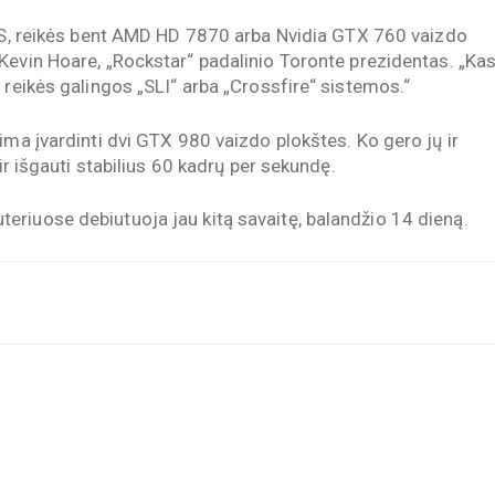
S, reikės bent
AMD HD 7870 arba Nvidia GTX 760 vaizdo
Kevin Hoare,
„Rockstar“ padalinio Toronte prezidentas. „Ka
 reikės galingos „SLI“ arba „Crossfire“ sistemos.“
ima įvardinti dvi GTX 980 vaizdo plokštes. Ko gero jų ir
ir išgauti stabilius 60 kadrų per sekundę.
eriuose debiutuoja jau kitą savaitę, balandžio 14 dieną.