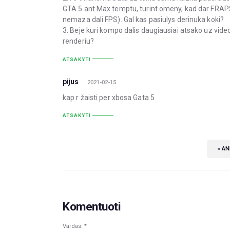
GTA 5 ant Max temptu, turint omeny, kad dar FRAPS
nemaza dali FPS). Gal kas pasiulys derinuka koki?
3. Beje kuri kompo dalis daugiausiai atsako uz video
renderiu?
ATSAKYTI
pijus
2021-02-15
kap r žaisti per xbosa Gata 5
ATSAKYTI
« A
Komentuoti