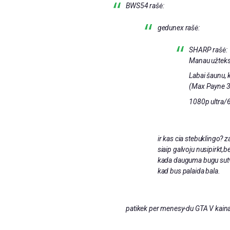
BWS54 rašė:
gedunex rašė:
SHARP rašė:
Manau užteks 
Labai šaunu, 
(Max Payne 3
1080p ultra/
ir kas cia stebuklingo? 
siaip galvoju nusipirkt,b
kada dauguma bugu sutvar
kad bus palaida bala.
patikek per menesy-du GTA V kaina tI