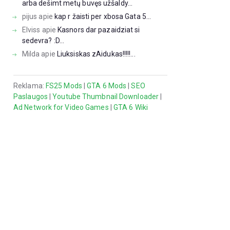
arba dešimt metų buvęs užšaldy...
pijus
apie
kap r žaisti per xbosa Gata 5...
Elviss
apie
Kasnors dar pazaidziat si
sedevra? :D...
Milda
apie
Liuksiskas zAidukas!!!!!...
Reklama:
FS25 Mods
|
GTA 6 Mods
|
SEO
Paslaugos
|
Youtube Thumbnail Downloader
|
Ad Network for Video Games
|
GTA 6 Wiki