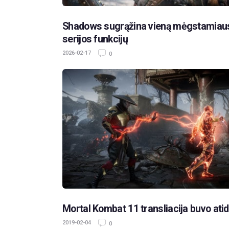
Shadows sugrąžina vieną mėgstamiau
serijos funkcijų
2026-02-17
0
Mortal Kombat 11 transliacija buvo ati
2019-02-04
0