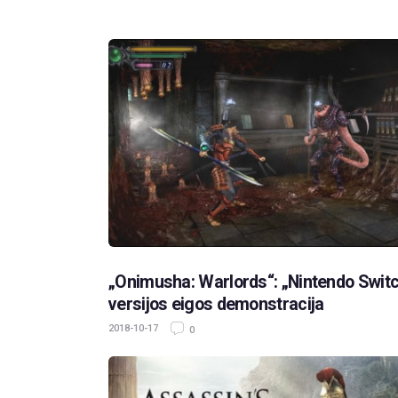
„Onimusha: Warlords“: „Nintendo Swit
versijos eigos demonstracija
2018-10-17
0