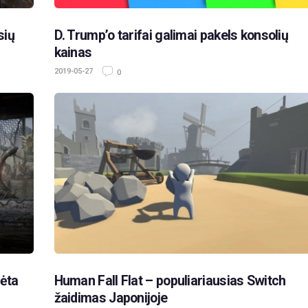
sių
D. Trump’o tarifai galimai pakels konsolių
kainas
2019-05-27
0
dėta
Human Fall Flat – populiariausias Switch
žaidimas Japonijoje