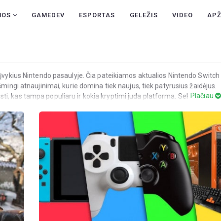
NAUJIENOS
NOS
GAMEDEV
ESPORTAS
GELEŽIS
VIDEO
AP
GAMEDEV
ESPORTAS
GELEŽIS
 įvykius Nintendo pasaulyje. Čia pateikiamos aktualios Nintendo Switch
šmingi atnaujinimai, kurie domina tiek naujus, tiek patyrusius žaidėjus.
VIDEO
Plačiau
i, kas tampa populiaru ir kokia kryptimi juda platforma. Sek Switch
 tai, kas vyksta dabar.
APŽVALGOS
ŽAIDIMAI