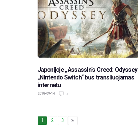
Japonijoje „Assassin‘s Creed: Odyssey“
„Nintendo Switch“ bus transliuojamas
internetu
2018-09-14
0
1
2
3