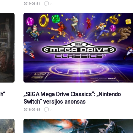
2019-01-31
0
ch“
„SEGA Mega Drive Classics“: „Nintendo
Switch“ versijos anonsas
2018-09-18
0