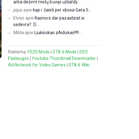
arba dešimt metų buvęs užšaldy...
pijus
apie
kap r žaisti per xbosa Gata 5...
Elviss
apie
Kasnors dar pazaidziat si
sedevra? :D...
Milda
apie
Liuksiskas zAidukas!!!!!...
Reklama:
FS25 Mods
|
GTA 6 Mods
|
SEO
Paslaugos
|
Youtube Thumbnail Downloader
|
Ad Network for Video Games
|
GTA 6 Wiki