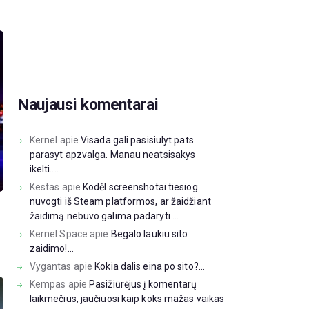
Naujausi komentarai
Kernel
apie
Visada gali pasisiulyt pats
parasyt apzvalga. Manau neatsisakys
ikelti....
Kestas
apie
Kodėl screenshotai tiesiog
nuvogti iš Steam platformos, ar žaidžiant
žaidimą nebuvo galima padaryti ...
Kernel Space
apie
Begalo laukiu sito
zaidimo!...
Vygantas
apie
Kokia dalis eina po sito?...
Kempas
apie
Pasižiūrėjus į komentarų
laikmečius, jaučiuosi kaip koks mažas vaikas