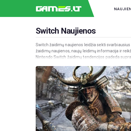
NAUJIE
Switch Naujienos
Switch žaidimų naujienos leidžia sekti svarbiausius
žaidimų naujienos, naujų leidimų informacija ir reik
Nintendo Switch žaidimų tendencijos padeda suprast
žaidimų naujienas internetu ir būk informuotas apie