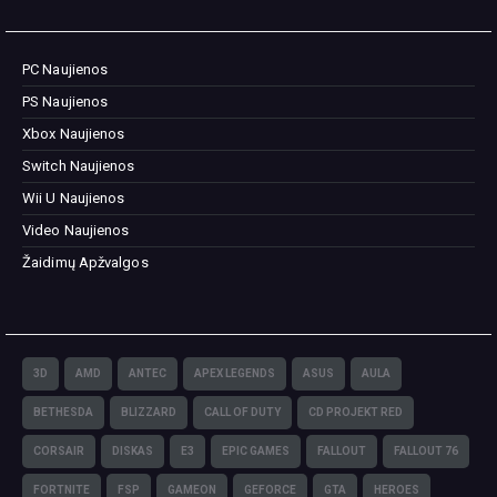
PC Naujienos
PS Naujienos
Xbox Naujienos
Switch Naujienos
Wii U Naujienos
Video Naujienos
Žaidimų Apžvalgos
3D
AMD
ANTEC
APEX LEGENDS
ASUS
AULA
BETHESDA
BLIZZARD
CALL OF DUTY
CD PROJEKT RED
CORSAIR
DISKAS
E3
EPIC GAMES
FALLOUT
FALLOUT 76
FORTNITE
FSP
GAMEON
GEFORCE
GTA
HEROES