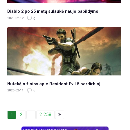
Diablo 2 po 25 metų sulaukė naujo papildymo
2026-02-12
0
Nutekėjo žinios apie Resident Evil 5 perdirbinį
2026-02-11
0
1
2
…
2 258