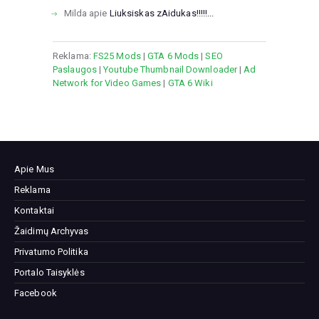
Milda
apie
Liuksiskas zAidukas!!!!!...
Reklama:
FS25 Mods
|
GTA 6 Mods
|
SEO
Paslaugos
|
Youtube Thumbnail Downloader
|
Ad
Network for Video Games
|
GTA 6 Wiki
Apie Mus
Reklama
Kontaktai
Žaidimų Archyvas
Privatumo Politika
Portalo Taisyklės
Facebook