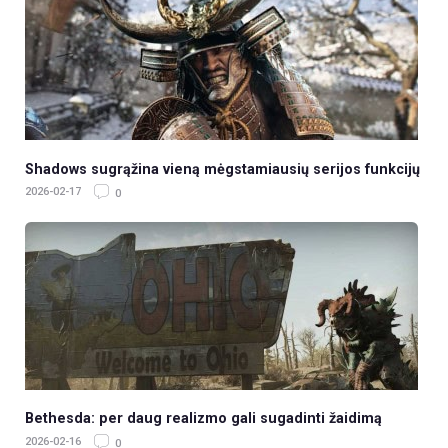
Shadows sugrąžina vieną mėgstamiausių serijos funkcijų
2026-02-17
0
Bethesda: per daug realizmo gali sugadinti žaidimą
2026-02-16
0