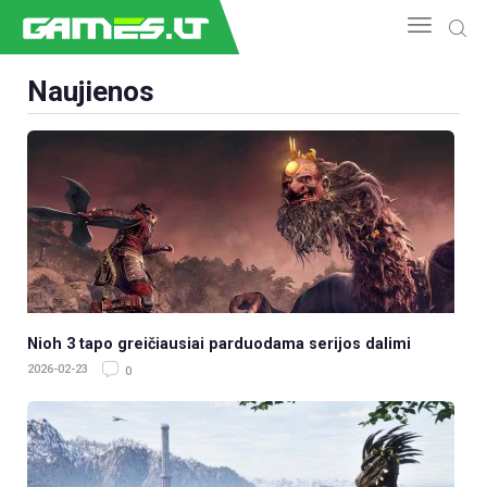
Naujienos
NAUJIENOS
GAMEDEV
ESPORTAS
GELEŽIS
VIDEO
APŽVALGOS
ŽAIDIMAI
Nioh 3 tapo greičiausiai parduodama serijos dalimi
2026-02-23
0