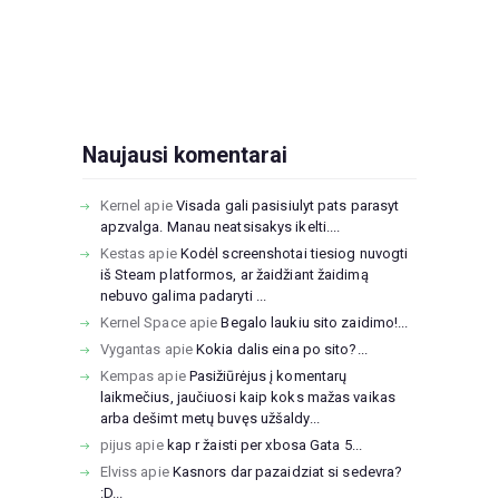
Naujausi komentarai
Kernel
apie
Visada gali pasisiulyt pats parasyt
apzvalga. Manau neatsisakys ikelti....
Kestas
apie
Kodėl screenshotai tiesiog nuvogti
iš Steam platformos, ar žaidžiant žaidimą
nebuvo galima padaryti ...
Kernel Space
apie
Begalo laukiu sito zaidimo!...
Vygantas
apie
Kokia dalis eina po sito?...
Kempas
apie
Pasižiūrėjus į komentarų
laikmečius, jaučiuosi kaip koks mažas vaikas
arba dešimt metų buvęs užšaldy...
pijus
apie
kap r žaisti per xbosa Gata 5...
Elviss
apie
Kasnors dar pazaidziat si sedevra?
:D...