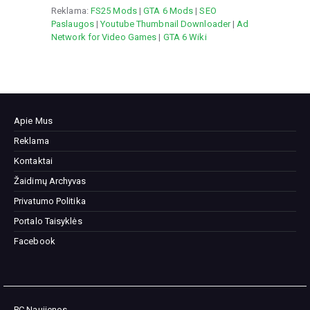
Reklama:
FS25 Mods
|
GTA 6 Mods
|
SEO
Paslaugos
|
Youtube Thumbnail Downloader
|
Ad
Network for Video Games
|
GTA 6 Wiki
Apie Mus
Reklama
Kontaktai
Žaidimų Archyvas
Privatumo Politika
Portalo Taisyklės
Facebook
PC Naujienos