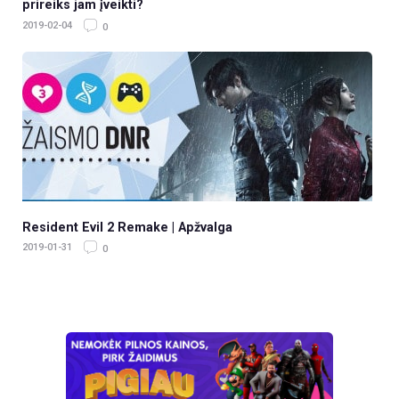
prireiks jam įveikti?
2019-02-04
0
Resident Evil 2 Remake | Apžvalga
2019-01-31
0