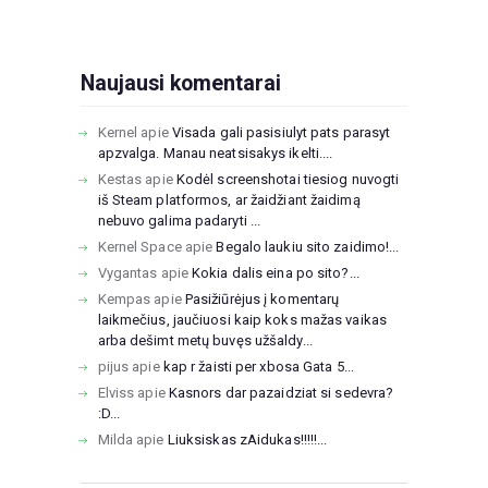
Naujausi komentarai
Kernel
apie
Visada gali pasisiulyt pats parasyt
apzvalga. Manau neatsisakys ikelti....
Kestas
apie
Kodėl screenshotai tiesiog nuvogti
iš Steam platformos, ar žaidžiant žaidimą
nebuvo galima padaryti ...
Kernel Space
apie
Begalo laukiu sito zaidimo!...
Vygantas
apie
Kokia dalis eina po sito?...
Kempas
apie
Pasižiūrėjus į komentarų
laikmečius, jaučiuosi kaip koks mažas vaikas
arba dešimt metų buvęs užšaldy...
pijus
apie
kap r žaisti per xbosa Gata 5...
Elviss
apie
Kasnors dar pazaidziat si sedevra?
:D...
Milda
apie
Liuksiskas zAidukas!!!!!...