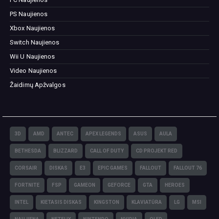
PS Naujienos
Xbox Naujienos
Switch Naujienos
Wii U Naujienos
Video Naujienos
Žaidimų Apžvalgos
3D
AMD
ANTEC
APEX LEGENDS
ASUS
AULA
BETHESDA
BLIZZARD
CALL OF DUTY
CD PROJEKT RED
CORSAIR
DISKAS
E3
EPIC GAMES
FALLOUT
FALLOUT 76
FORTNITE
FSP
GAMEON
GEFORCE
GTA
HEROES
INTEL
KIETASIS DISKAS
KINGSTON
KLAVIATŪRA
LG
MSI