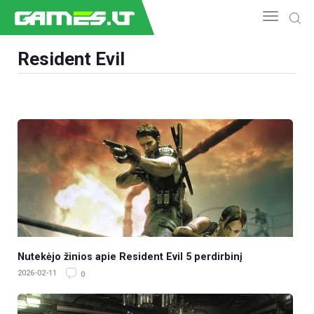
Resident Evil
NAUJIENOS
GAMEDEV
ESPORTAS
GELEŽIS
VIDEO
APŽVALGOS
ŽAIDIMAI
Nutekėjo žinios apie Resident Evil 5 perdirbinį
2026-02-11
0