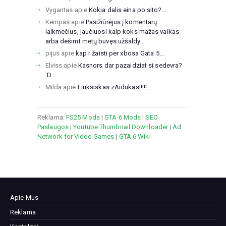
Vygantas
apie
Kokia dalis eina po sito?...
Kempas
apie
Pasižiūrėjus į komentarų
laikmečius, jaučiuosi kaip koks mažas vaikas
arba dešimt metų buvęs užšaldy...
pijus
apie
kap r žaisti per xbosa Gata 5...
Elviss
apie
Kasnors dar pazaidziat si sedevra?
:D...
Milda
apie
Liuksiskas zAidukas!!!!!...
Reklama:
FS25 Mods
|
GTA 6 Mods
|
SEO
Paslaugos
|
Youtube Thumbnail Downloader
|
Ad
Network for Video Games
|
GTA 6 Wiki
Apie Mus
Reklama