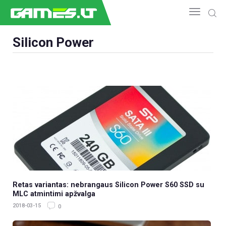
Silicon Power
NAUJIENOS
GAMEDEV
ESPORTAS
GELEŽIS
VIDEO
APŽVALGOS
ŽAIDIMAI
Retas variantas: nebrangaus Silicon Power S60 SSD su
MLC atmintimi apžvalga
2018-03-15
0