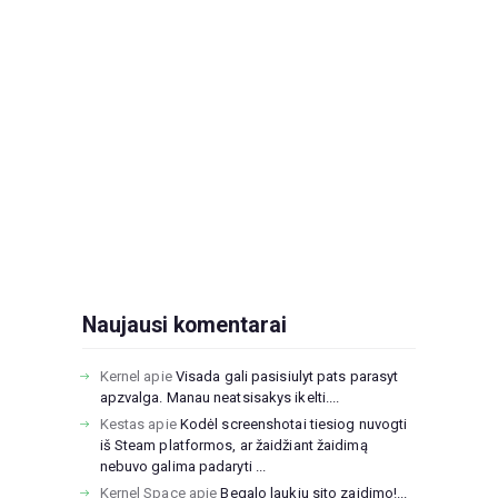
Naujausi komentarai
Kernel
apie
Visada gali pasisiulyt pats parasyt
apzvalga. Manau neatsisakys ikelti....
Kestas
apie
Kodėl screenshotai tiesiog nuvogti
iš Steam platformos, ar žaidžiant žaidimą
nebuvo galima padaryti ...
Kernel Space
apie
Begalo laukiu sito zaidimo!...