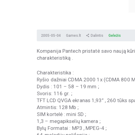
2005-05-04
Games.lt
Dalintis
Geležis
Kompanija Pantech pristatė savo naują kūri
charakteristiką .
Charakteristika :
Ryšio dažniai CDMA 2000 1x (CDMA 800 M
Dydis : 101 – 58 – 19 mm ;
Svoris: 116 gr. ;
TFT LCD QVGA ekranas 1,93” , 260 tūks spa
Atmintis: 128 Mb ;
SIM kortelė : mini SD ;
1,3 – megapikselių kamera ;
Bylų Formatai : MP3 , MPEG-4 ;
64-meledijų polifonija ;