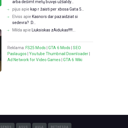
arba dešimt metų buvęs užšaldy...
pijus
apie
kap r žaisti per xbosa Gata 5...
Elviss
apie
Kasnors dar pazaidziat si
sedevra? :D...
Milda
apie
Liuksiskas zAidukas!!!!!...
Reklama:
FS25 Mods
|
GTA 6 Mods
|
SEO
Paslaugos
|
Youtube Thumbnail Downloader
|
Ad Network for Video Games
|
GTA 6 Wiki
EGENDS
ASUS
AULA
BETHESDA