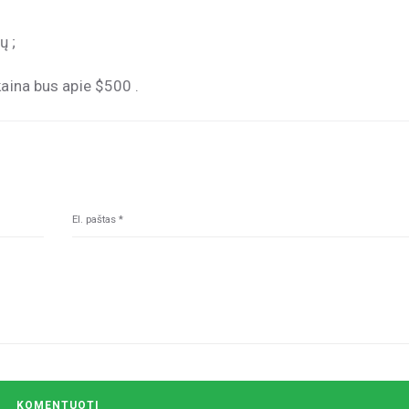
ų ;
kaina bus apie $500 .