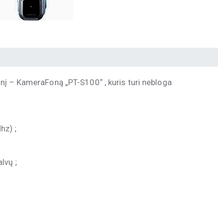
nį – KameraFoną „PT-S100“ , kuris turi nebloga
hz) ;
lvų ;