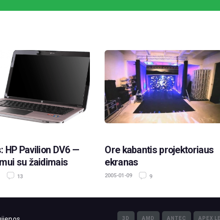
: HP Pavilion DV6 —
Ore kabantis projektoriaus
mui su žaidimais
ekranas
2005-01-09
13
9
jienos
3D
AMD
ANTEC
APEX L