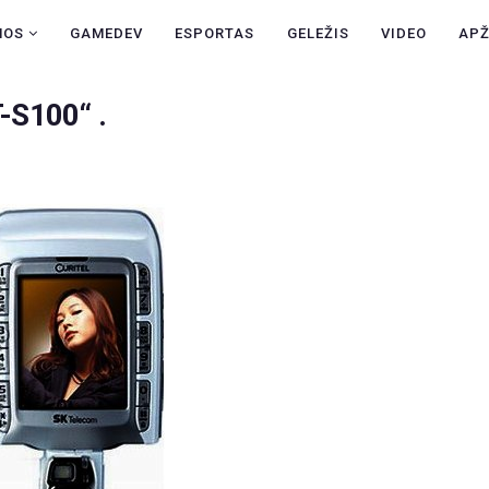
NAUJIENOS
NOS
GAMEDEV
ESPORTAS
GELEŽIS
VIDEO
AP
GAMEDEV
-S100“ .
ESPORTAS
GELEŽIS
VIDEO
APŽVALGOS
ŽAIDIMAI