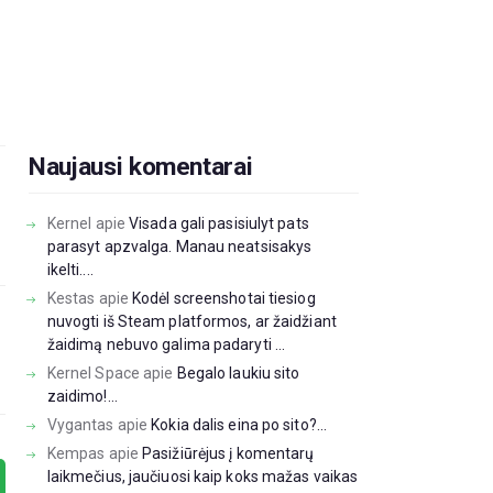
Naujausi komentarai
Kernel
apie
Visada gali pasisiulyt pats
parasyt apzvalga. Manau neatsisakys
ikelti....
Kestas
apie
Kodėl screenshotai tiesiog
nuvogti iš Steam platformos, ar žaidžiant
žaidimą nebuvo galima padaryti ...
Kernel Space
apie
Begalo laukiu sito
zaidimo!...
Vygantas
apie
Kokia dalis eina po sito?...
Kempas
apie
Pasižiūrėjus į komentarų
laikmečius, jaučiuosi kaip koks mažas vaikas