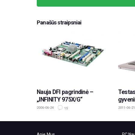
Panašūs straipsniai
Nauja DFI pagrindinė –
Testas
„INFINITY 975X/G“
gyveni
2006-06-24
2011-06-21
15
Apie Mus
PC Nau