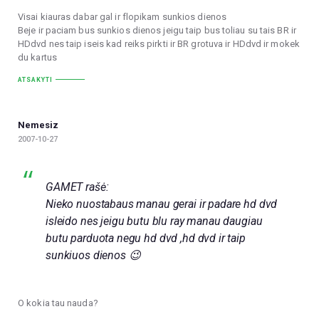
Visai kiauras dabar gal ir flopikam sunkios dienos
Beje ir paciam bus sunkios dienos jeigu taip bus toliau su tais BR ir
HDdvd nes taip iseis kad reiks pirkti ir BR grotuva ir HDdvd ir mokek
du kartus
ATSAKYTI
Nemesiz
2007-10-27
GAMET rašė:
Nieko nuostabaus manau gerai ir padare hd dvd
isleido nes jeigu butu blu ray manau daugiau
butu parduota negu hd dvd ,hd dvd ir taip
sunkiuos dienos 😉
O kokia tau nauda?