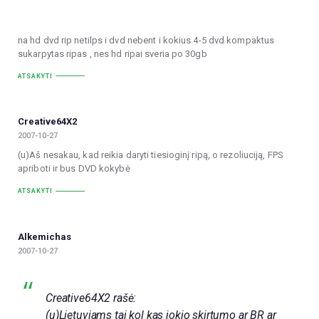
na hd dvd rip netilps i dvd nebent i kokius 4-5 dvd kompaktus
sukarpytas ripas , nes hd ripai sveria po 30gb
ATSAKYTI
Creative64X2
2007-10-27
(u)Aš nesakau, kad reikia daryti tiesioginį ripą, o rezoliuciją, FPS
apriboti ir bus DVD kokybė
ATSAKYTI
Alkemichas
2007-10-27
Creative64X2 rašė:
(u)Lietuviams tai kol kas jokio skirtumo ar BR ar