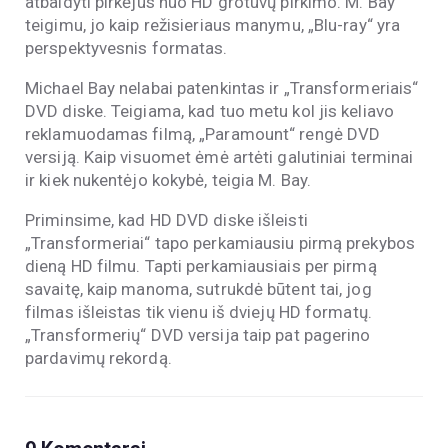
atbaidyti pirkėjus nuo HD grotuvų pirkimo. M. Bay
teigimu, jo kaip režisieriaus manymu, „Blu-ray“ yra
perspektyvesnis formatas.
Michael Bay nelabai patenkintas ir „Transformeriais“
DVD diske. Teigiama, kad tuo metu kol jis keliavo
reklamuodamas filmą, „Paramount“ rengė DVD
versiją. Kaip visuomet ėmė artėti galutiniai terminai
ir kiek nukentėjo kokybė, teigia M. Bay.
Priminsime, kad HD DVD diske išleisti
„Transformeriai“ tapo perkamiausiu pirmą prekybos
dieną HD filmu. Tapti perkamiausiais per pirmą
savaitę, kaip manoma, sutrukdė būtent tai, jog
filmas išleistas tik vienu iš dviejų HD formatų.
„Transformerių“ DVD versija taip pat pagerino
pardavimų rekordą.