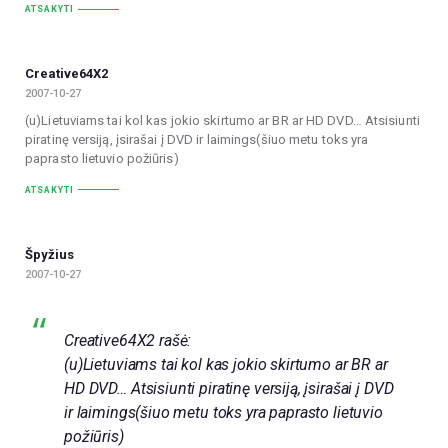
ATSAKYTI
Creative64X2
2007-10-27
(u)Lietuviams tai kol kas jokio skirtumo ar BR ar HD DVD… Atsisiunti
piratinę versiją, įsirašai į DVD ir laimings(šiuo metu toks yra
paprasto lietuvio požiūris)
ATSAKYTI
Špyžius
2007-10-27
Creative64X2 rašė:
(u)Lietuviams tai kol kas jokio skirtumo ar BR ar
HD DVD… Atsisiunti piratinę versiją, įsirašai į DVD
ir laimings(šiuo metu toks yra paprasto lietuvio
požiūris)