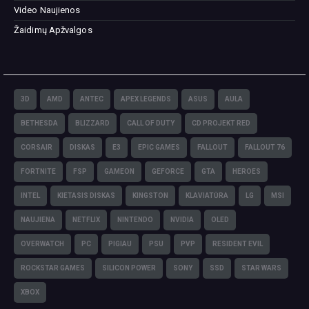
Video Naujienos
Žaidimų Apžvalgos
3D
AMD
ANTEC
APEX LEGENDS
ASUS
AULA
BETHESDA
BLIZZARD
CALL OF DUTY
CD PROJEKT RED
CORSAIR
DISKAS
E3
EPIC GAMES
FALLOUT
FALLOUT 76
FORTNITE
FSP
GAMEON
GEFORCE
GTA
HEROES
INTEL
KIETASIS DISKAS
KINGSTON
KLAVIATŪRA
LG
MSI
NAUJIENA
NETFLIX
NINTENDO
NVIDIA
OLED
OVERWATCH
PC
PIGIAU
PSU
PVP
RESIDENT EVIL
ROCKSTAR GAMES
SILICON POWER
SONY
SSD
STAR WARS
XBOX