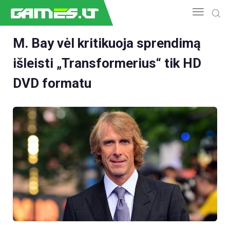
M. Bay vėl kritikuoja sprendimą
išleisti „Transformerius“ tik HD
NAUJIENOS
GAMEDEV
DVD formatu
ESPORTAS
GELEŽIS
VIDEO
APŽVALGOS
ŽAIDIMAI