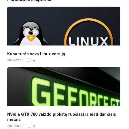
Kuba turės savą Linux versiją
2009-02-15
9
NVidia GTX 780 vaizdo plokštę ruošiasi išleisti dar šiais
metais
2012-08-30
9