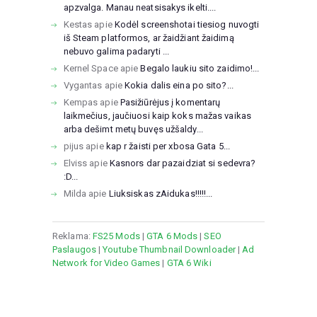
apzvalga. Manau neatsisakys ikelti....
Kestas
apie
Kodėl screenshotai tiesiog nuvogti
iš Steam platformos, ar žaidžiant žaidimą
nebuvo galima padaryti ...
Kernel Space
apie
Begalo laukiu sito zaidimo!...
Vygantas
apie
Kokia dalis eina po sito?...
Kempas
apie
Pasižiūrėjus į komentarų
laikmečius, jaučiuosi kaip koks mažas vaikas
arba dešimt metų buvęs užšaldy...
pijus
apie
kap r žaisti per xbosa Gata 5...
Elviss
apie
Kasnors dar pazaidziat si sedevra?
:D...
Milda
apie
Liuksiskas zAidukas!!!!!...
Reklama:
FS25 Mods
|
GTA 6 Mods
|
SEO
Paslaugos
|
Youtube Thumbnail Downloader
|
Ad
Network for Video Games
|
GTA 6 Wiki