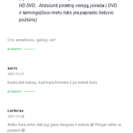
HD DVD… Atsisiunti piratinę versiją, įsirašai į DVD
ir laimings(šiuo metu toks yra paprasto lietuvio
požiūris)
O to amerikono, galvoji, ne?
ATSAKYTI
auris
2007-10-27
Kazkodel manau, kad transformers 2 jis vistiek kurs
ATSAKYTI
Lorteras
2007-10-28
Aisku kurs antra dali jug gaus daugiau ir viskas 😀 Pinigai valdo si
pasauli 😀