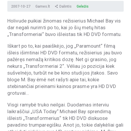
2007-10-27
Games.lt
Dalintis
Geležis
Holivude puikiai žinomas režisierius Michael Bay vis
dar negali nurimti po to, kai jo šių metų hitas
„Transformeriai“ buvo išleistas tik HD DVD formatu.
Iškart po to, kai paaiškėjo, jog „Paramount“ filmą
išleis išimtinai HD DVD formatu, režisierius jau buvo
pažėręs nemažą kritikos dozę. Net gi grasino, jog
nekurs „Transformeriai 2“. Vėliau jo pozicija kiek
sušvelnėjo, turbūt ne be kino studijos įtakos. Savo
bloge M. Bay ėmė net rašyti apie tai, kokie
stebinančiai prieinami kainos prasme yra HD DVD
grotuvai…
Visgi ramybė truko neilgai. Duodamas interviu
laikraščiui „USA Today“ Michael Bay sprendimą
išleisti „Transformerius“ tik HD DVD diskuose
pavadino trumparegišku. Anot jo, tokie dalykėliai gali