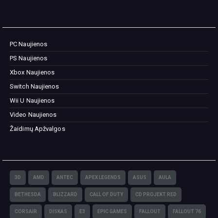
PC Naujienos
PS Naujienos
Xbox Naujienos
Switch Naujienos
Wii U Naujienos
Video Naujienos
Žaidimų Apžvalgos
3D
AMD
ANTEC
APEX LEGENDS
ASUS
AULA
BETHESDA
BLIZZARD
CALL OF DUTY
CD PROJEKT RED
CORSAIR
DISKAS
E3
EPIC GAMES
FALLOUT
FALLOUT 76