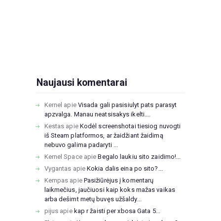
Naujausi komentarai
Kernel
apie
Visada gali pasisiulyt pats parasyt
apzvalga. Manau neatsisakys ikelti....
Kestas
apie
Kodėl screenshotai tiesiog nuvogti
iš Steam platformos, ar žaidžiant žaidimą
nebuvo galima padaryti ...
Kernel Space
apie
Begalo laukiu sito zaidimo!...
Vygantas
apie
Kokia dalis eina po sito?...
Kempas
apie
Pasižiūrėjus į komentarų
laikmečius, jaučiuosi kaip koks mažas vaikas
arba dešimt metų buvęs užšaldy...
pijus
apie
kap r žaisti per xbosa Gata 5...