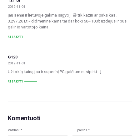
T3rror
2012-11-01
jau senai ir lietuvoje galima isigyti ji 😀 tik kazin ar pirks kas.
3.297,26 Lt~ didmenine kaina tai dar koki 50~100lt uzdejus ir bus
galinio vartotojo kaina.
ATSAKYTI
G123
2012-11-01
Už tokią kainą jau ir superinį PC galėtum nusipirkt :-]
ATSAKYTI
Komentuoti