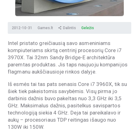
2012-10-31
Games.lt
Dalintis
Geležis
Intel pristato greičiausią savo asmeniniams
kompiuteriams skirtą centrinį procesorių Core i7
3970X. Tai 32nm Sandy Bridge-E architektūra
paremtas produktas. Jis taps naujuoju kompanijos
flagmanu aukščiausioje rinkos dalyje.
Iš esmės tai tas pats senasis Core i7 3960X, tik su
šiek tiek pakeistomis savybėmis. Visų pirma jo
darbinis dažnis buvo pakeltas nuo 3,3 GHz iki 3,5
GHz. Maksimalus dažnis, pasitelkus savispartos
technologiją siekia 4 GHz. Deja tai pareikalavo ir
aukų – procesoriaus TDP reitingas išaugo nuo
130W iki 150W.