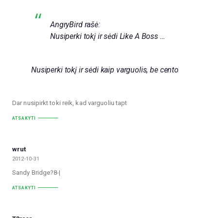
AngryBird rašė:
Nusiperki tokį ir sėdi Like A Boss …
Nusiperki tokį ir sėdi kaip varguolis, be cento
Dar nusipirkt toki reik, kad varguoliu tapt
ATSAKYTI
wrut
2012-10-31
Sandy Bridge?8-|
ATSAKYTI