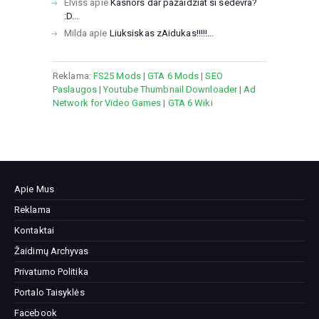
Elviss
apie
Kasnors dar pazaidziat si sedevra?
:D...
Milda
apie
Liuksiskas zAidukas!!!!!...
Reklama:
FS25 Mods
|
GTA 6 Mods
|
SEO
Paslaugos
|
Youtube Thumbnail Downloader
|
Ad
Network for Video Games
|
GTA 6 Wiki
Apie Mus
Reklama
Kontaktai
Žaidimų Archyvas
Privatumo Politika
Portalo Taisyklės
Facebook