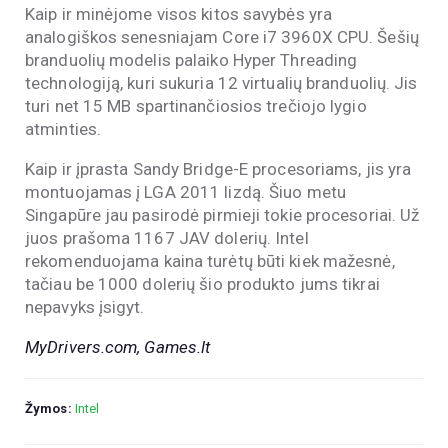
Kaip ir minėjome visos kitos savybės yra
analogiškos senesniajam Core i7 3960X CPU. Šešių
branduolių modelis palaiko Hyper Threading
technologiją, kuri sukuria 12 virtualių branduolių. Jis
turi net 15 MB spartinančiosios trečiojo lygio
atminties.
Kaip ir įprasta Sandy Bridge-E procesoriams, jis yra
montuojamas į LGA 2011 lizdą. Šiuo metu
Singapūre jau pasirodė pirmieji tokie procesoriai. Už
juos prašoma 1167 JAV dolerių. Intel
rekomenduojama kaina turėtų būti kiek mažesnė,
tačiau be 1000 dolerių šio produkto jums tikrai
nepavyks įsigyt.
MyDrivers.com, Games.lt
Žymos:
Intel