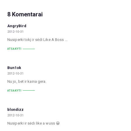
8 Komentarai
AngryBird
2012-10-31
Nusiperki tokį ir sėdi Like A Boss …
ATSAKYTI
Bun1ok
2012-10-31
Nu jo, bet ir kaina gera.
ATSAKYTI
blondizz
2012-10-31
Nusiperki ir sėdi like a wuss 😀