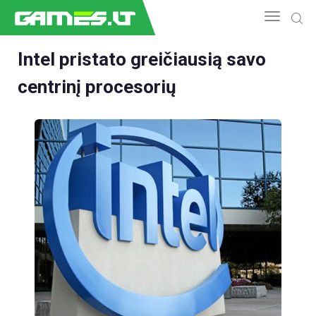
Intel pristato greičiausią savo
centrinį procesorių
NAUJIENOS
GAMEDEV
ESPORTAS
GELEŽIS
VIDEO
APŽVALGOS
ŽAIDIMAI