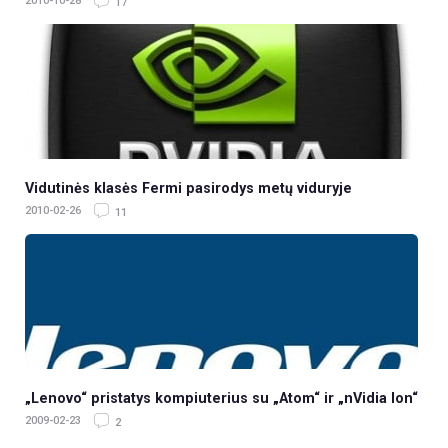
2010-10-28
17
Vidutinės klasės Fermi pasirodys metų viduryje
2010-02-26
11
„Lenovo“ pristatys kompiuterius su „Atom“ ir „nVidia Ion“
2009-02-23
2