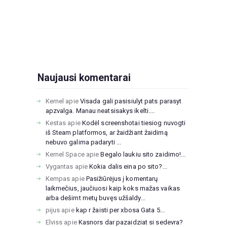
Naujausi komentarai
Kernel
apie
Visada gali pasisiulyt pats parasyt
apzvalga. Manau neatsisakys ikelti....
Kestas
apie
Kodėl screenshotai tiesiog nuvogti
iš Steam platformos, ar žaidžiant žaidimą
nebuvo galima padaryti ...
Kernel Space
apie
Begalo laukiu sito zaidimo!...
Vygantas
apie
Kokia dalis eina po sito?...
Kempas
apie
Pasižiūrėjus į komentarų
laikmečius, jaučiuosi kaip koks mažas vaikas
arba dešimt metų buvęs užšaldy...
pijus
apie
kap r žaisti per xbosa Gata 5...
Elviss
apie
Kasnors dar pazaidziat si sedevra?