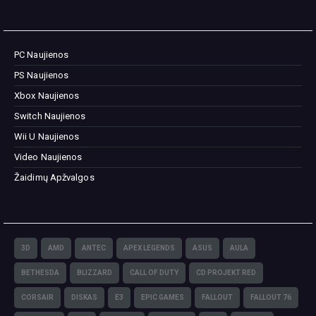
PC Naujienos
PS Naujienos
Xbox Naujienos
Switch Naujienos
Wii U Naujienos
Video Naujienos
Žaidimų Apžvalgos
3D
AMD
ANTEC
APEX LEGENDS
ASUS
AULA
BETHESDA
BLIZZARD
CALL OF DUTY
CD PROJEKT RED
CORSAIR
DISKAS
E3
EPIC GAMES
FALLOUT
FALLOUT 76