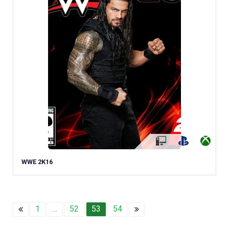
WWE 2K16
1
…
52
53
54