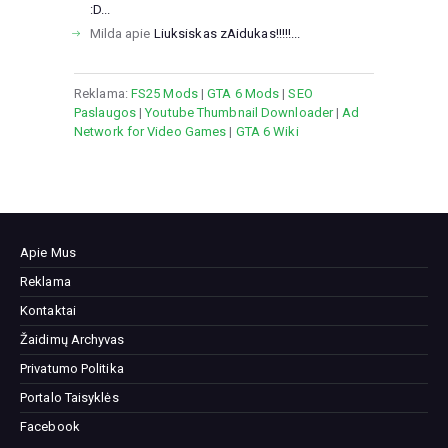
:D...
Milda
apie
Liuksiskas zAidukas!!!!!...
Reklama:
FS25 Mods
|
GTA 6 Mods
|
SEO
Paslaugos
|
Youtube Thumbnail Downloader
|
Ad
Network for Video Games
|
GTA 6 Wiki
Apie Mus
Reklama
Kontaktai
Žaidimų Archyvas
Privatumo Politika
Portalo Taisyklės
Facebook