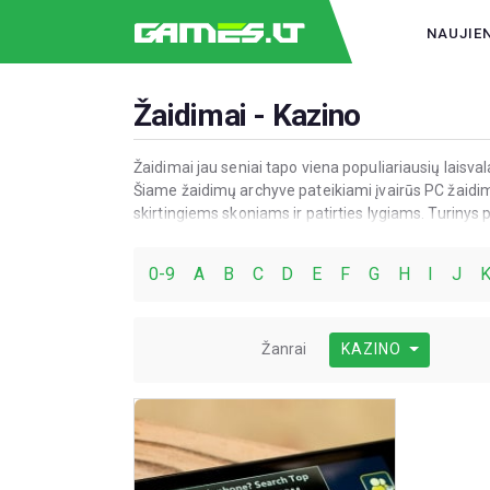
NAUJIE
Žaidimai - Kazino
Žaidimai jau seniai tapo viena populiariausių laisvalai
Šiame žaidimų archyve pateikiami įvairūs PC žaidima
skirtingiems skoniams ir patirties lygiams. Turinys p
kurie lavina reakciją, strateginį mąstymą ir kūrybiš
kas padės paįvairinti kasdienybę ar atverti naują p
0-9
A
B
C
D
E
F
G
H
I
J
Žanrai
KAZINO