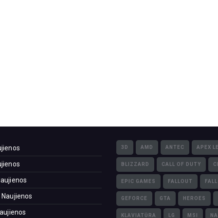
jienos
3D
AMD
ANTEC
APEX L
jienos
BLIZZARD
CALL OF DUTY
C
aujienos
EPIC GAMES
FALLOUT
FAL
 Naujienos
GEFORCE
GTA
HEROES
Naujienos
KLAVIATŪRA
LG
MSI
NA