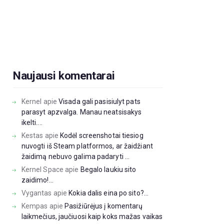
Naujausi komentarai
Kernel
apie
Visada gali pasisiulyt pats
parasyt apzvalga. Manau neatsisakys
ikelti....
Kestas
apie
Kodėl screenshotai tiesiog
nuvogti iš Steam platformos, ar žaidžiant
žaidimą nebuvo galima padaryti ...
Kernel Space
apie
Begalo laukiu sito
zaidimo!...
Vygantas
apie
Kokia dalis eina po sito?...
Kempas
apie
Pasižiūrėjus į komentarų
laikmečius, jaučiuosi kaip koks mažas vaikas