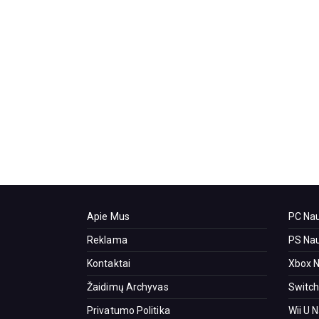
Apie Mus
PC Nau
Reklama
PS Nau
Kontaktai
Xbox N
Žaidimų Archyvas
Switch
Privatumo Politika
Wii U 