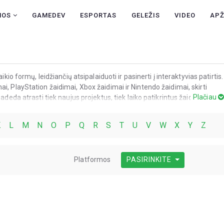
NAUJIENOS
NOS
GAMEDEV
ESPORTAS
GELEŽIS
VIDEO
AP
GAMEDEV
ESPORTAS
GELEŽIS
kio formų, leidžiančių atsipalaiduoti ir pasinerti į interaktyvias patirtis.
i, PlayStation žaidimai, Xbox žaidimai ir Nintendo žaidimai, skirti
VIDEO
Plačiau
adeda atrasti tiek naujus projektus, tiek laiko patikrintus žaidimus,
kumą. Žaidimų pasirinkimas nuolat plečiamas, todėl čia lengva rasti tai,
APŽVALGOS
omėgį.
K
L
M
N
O
P
Q
R
S
T
U
V
W
X
Y
Z
ŽAIDIMAI
Platformos
PASIRINKITE