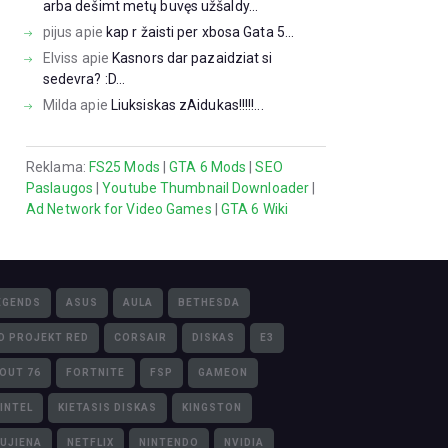
arba dešimt metų buvęs užšaldy...
pijus
apie
kap r žaisti per xbosa Gata 5...
Elviss
apie
Kasnors dar pazaidziat si
sedevra? :D...
Milda
apie
Liuksiskas zAidukas!!!!!...
Reklama:
FS25 Mods
|
GTA 6 Mods
|
SEO
Paslaugos
|
Youtube Thumbnail Downloader
|
Ad Network for Video Games
|
GTA 6 Wiki
EGENDS
ASUS
AULA
BETHESDA
D PROJEKT RED
CORSAIR
DISKAS
E3
LOUT 76
FORTNITE
FSP
GAMEON
INTEL
KIETASIS DISKAS
KINGSTON
UJIENA
NETFLIX
NINTENDO
NVIDIA