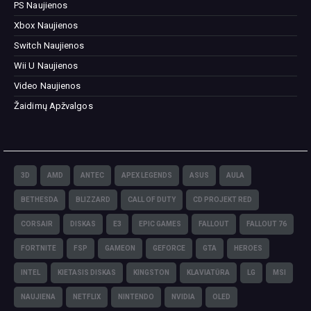
PS Naujienos
Xbox Naujienos
Switch Naujienos
Wii U Naujienos
Video Naujienos
Žaidimų Apžvalgos
3D
AMD
ANTEC
APEX LEGENDS
ASUS
AULA
BETHESDA
BLIZZARD
CALL OF DUTY
CD PROJEKT RED
CORSAIR
DISKAS
E3
EPIC GAMES
FALLOUT
FALLOUT 76
FORTNITE
FSP
GAMEON
GEFORCE
GTA
HEROES
INTEL
KIETASIS DISKAS
KINGSTON
KLAVIATŪRA
LG
MSI
NAUJIENA
NETFLIX
NINTENDO
NVIDIA
OLED