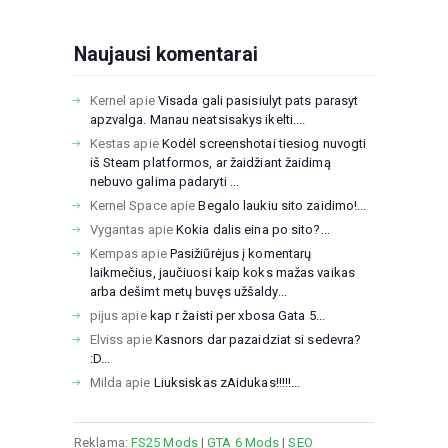
Naujausi komentarai
Kernel
apie
Visada gali pasisiulyt pats parasyt
apzvalga. Manau neatsisakys ikelti....
Kestas
apie
Kodėl screenshotai tiesiog nuvogti
iš Steam platformos, ar žaidžiant žaidimą
nebuvo galima padaryti ...
Kernel Space
apie
Begalo laukiu sito zaidimo!...
Vygantas
apie
Kokia dalis eina po sito?...
Kempas
apie
Pasižiūrėjus į komentarų
laikmečius, jaučiuosi kaip koks mažas vaikas
arba dešimt metų buvęs užšaldy...
pijus
apie
kap r žaisti per xbosa Gata 5...
Elviss
apie
Kasnors dar pazaidziat si sedevra?
:D...
Milda
apie
Liuksiskas zAidukas!!!!!...
Reklama:
FS25 Mods
|
GTA 6 Mods
|
SEO