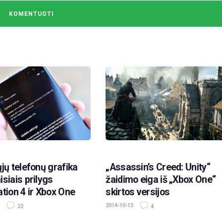
ųjų telefonų grafika
„Assassin’s Creed: Unity“
isiais prilygs
žaidimo eiga iš „Xbox One“
ation 4 ir Xbox One
skirtos versijos
2014-10-13
22
4