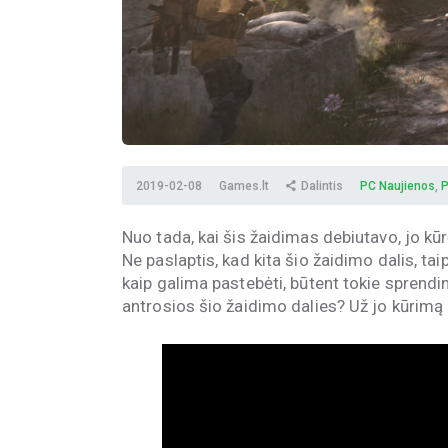
2019-02-08
Games.lt
Dalintis
PC Naujienos
,
P
Nuo tada, kai šis žaidimas debiutavo, jo kū
Ne paslaptis, kad kita šio žaidimo dalis, ta
kaip galima pastebėti, būtent tokie sprendim
antrosios šio žaidimo dalies? Už jo kūrimą a