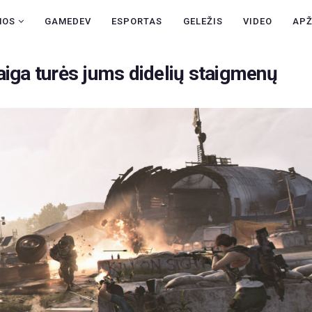
NAUJIENOS
NOS
GAMEDEV
ESPORTAS
GELEŽIS
VIDEO
AP
GAMEDEV
aiga turės jums didelių staigmenų
ESPORTAS
GELEŽIS
VIDEO
APŽVALGOS
ŽAIDIMAI