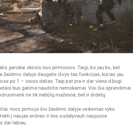
is gerokai skirsis nuo pirmosios. Taigi, ko jau ko, bet
je žaidimo dalyje daugelis išvys tas funkcijas, kurias jau
ose po 1 – osios dalies. Taip pat yra ir dar viena džiugi
metais bus galima naudotis nemokamai. Visi šie sprendimai
endruomenė ne tik nebūtų mažesnė, bet ir didėtų.
kyčiai: nors pirmoje šio žaidimo dalyje veiksmas vyko
tekti į naujas erdves ir leis sudalyvauti naujuose
s dar labiau.