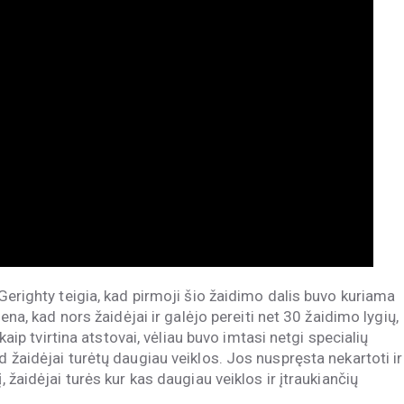
 Gerighty teigia, kad pirmoji šio žaidimo dalis buvo kuriama
mena, kad nors žaidėjai ir galėjo pereiti net 30 žaidimo lygių,
 kaip tvirtina atstovai, vėliau buvo imtasi netgi specialių
d žaidėjai turėtų daugiau veiklos. Jos nuspręsta nekartoti ir
, žaidėjai turės kur kas daugiau veiklos ir įtraukiančių