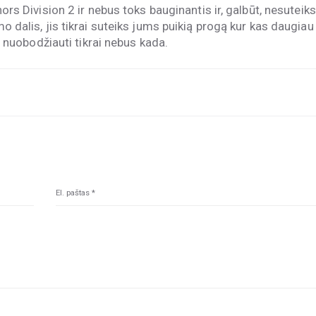
 nors Division 2 ir nebus toks bauginantis ir, galbūt, nesuteiks
mo dalis, jis tikrai suteiks jums puikią progą kur kas daugiau
gi, nuobodžiauti tikrai nebus kada.