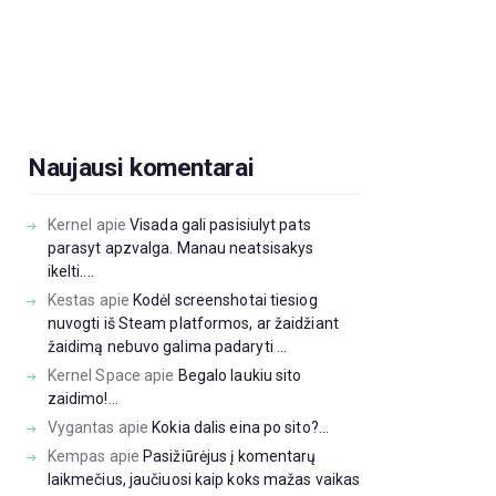
Naujausi komentarai
Kernel
apie
Visada gali pasisiulyt pats
parasyt apzvalga. Manau neatsisakys
ikelti....
Kestas
apie
Kodėl screenshotai tiesiog
nuvogti iš Steam platformos, ar žaidžiant
žaidimą nebuvo galima padaryti ...
Kernel Space
apie
Begalo laukiu sito
zaidimo!...
Vygantas
apie
Kokia dalis eina po sito?...
Kempas
apie
Pasižiūrėjus į komentarų
laikmečius, jaučiuosi kaip koks mažas vaikas