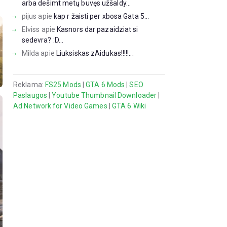
arba dešimt metų buvęs užšaldy...
pijus
apie
kap r žaisti per xbosa Gata 5...
Elviss
apie
Kasnors dar pazaidziat si
sedevra? :D...
Milda
apie
Liuksiskas zAidukas!!!!!...
Reklama:
FS25 Mods
|
GTA 6 Mods
|
SEO
Paslaugos
|
Youtube Thumbnail Downloader
|
Ad Network for Video Games
|
GTA 6 Wiki