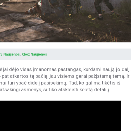
S Naujienos
,
Xbox Naujienos
rėjai dėjo visas įmanomas pastangas, kurdami naują jo dalį.
ip pat atkartos tą pačią, jau visiems gerai pažįstamą temą. Ir
ai turi ypač didelį pasisekimą. Tad, ko galima tikėtis iš
tsakingi asmenys, sutiko atskleisti keletą detalių.