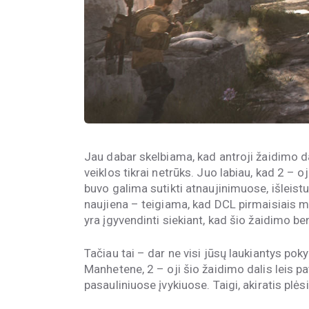
Jau dabar skelbiama, kad antroji žaidimo dal
veiklos tikrai netrūks. Juo labiau, kad 2 – o
buvo galima sutikti atnaujinimuose, išleistu
naujiena – teigiama, kad DCL pirmaisiais 
yra įgyvendinti siekiant, kad šio žaidimo b
Tačiau tai – dar ne visi jūsų laukiantys po
Manhetene, 2 – oji šio žaidimo dalis leis pa
pasauliniuose įvykiuose. Taigi, akiratis plėsi