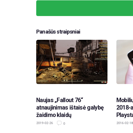
Panašūs straipsniai
Naujas „Fallout 76“
Mobili
atnaujinimas ištaisė galybę
2018-a
žaidimo klaidų
Playst
2019-02-26
2016-02-18
0