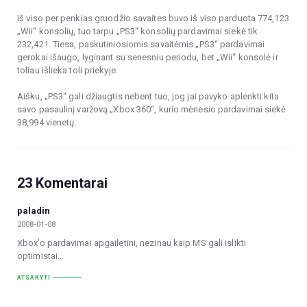
Iš viso per penkias gruodžio savaites buvo iš viso parduota 774,123
„Wii“ konsolių, tuo tarpu „PS3“ konsolių pardavimai siekė tik
232,421. Tiesa, paskutiniosiomis savaitėmis „PS3“ pardavimai
gerokai išaugo, lyginant su senesniu periodu, bet „Wii“ konsolė ir
toliau išlieka toli priekyje.
Aišku, „PS3“ gali džiaugtis nebent tuo, jog jai pavyko aplenkti kita
savo pasaulinį varžovą „Xbox 360“, kurio mėnesio pardavimai siekė
38,994 vienetų.
23 Komentarai
paladin
2008-01-08
Xbox’o pardavimai apgailetini, nezinau kaip MS gali islikti
optimistai…
ATSAKYTI