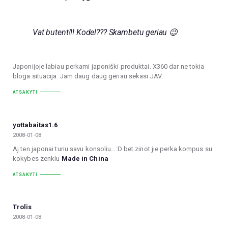
Vat butent!!! Kodel??? Skambetu geriau 😉
Japonijoje labiau perkami japoniški produktai. X360 dar ne tokia
bloga situacija. Jam daug daug geriau sekasi JAV.
ATSAKYTI
yottabaitas1.6
2008-01-08
Aj ten japonai turiu savu konsoliu…:D bet zinot jie perka kompus su
kokybes zenklu
Made in China
ATSAKYTI
Trolis
2008-01-08