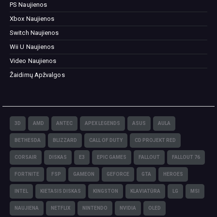
PS Naujienos
Xbox Naujienos
Switch Naujienos
Wii U Naujienos
Video Naujienos
Žaidimų Apžvalgos
3D
AMD
ANTEC
APEX LEGENDS
ASUS
AULA
BETHESDA
BLIZZARD
CALL OF DUTY
CD PROJEKT RED
CORSAIR
DISKAS
E3
EPIC GAMES
FALLOUT
FALLOUT 76
FORTNITE
FSP
GAMEON
GEFORCE
GTA
HEROES
INTEL
KIETASIS DISKAS
KINGSTON
KLAVIATŪRA
LG
MSI
NAUJIENA
NETFLIX
NINTENDO
NVIDIA
OLED