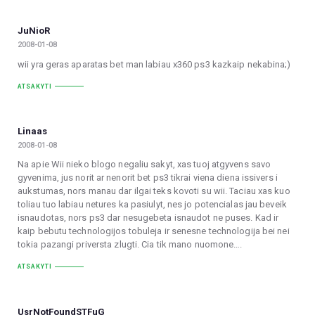
JuNioR
2008-01-08
wii yra geras aparatas bet man labiau x360 ps3 kazkaip nekabina;)
ATSAKYTI
Linaas
2008-01-08
Na apie Wii nieko blogo negaliu sakyt, xas tuoj atgyvens savo
gyvenima, jus norit ar nenorit bet ps3 tikrai viena diena issivers i
aukstumas, nors manau dar ilgai teks kovoti su wii. Taciau xas kuo
toliau tuo labiau netures ka pasiulyt, nes jo potencialas jau beveik
isnaudotas, nors ps3 dar nesugebeta isnaudot ne puses. Kad ir
kaip bebutu technologijos tobuleja ir senesne technologija bei nei
tokia pazangi priversta zlugti. Cia tik mano nuomone….
ATSAKYTI
UsrNotFoundSTFuG