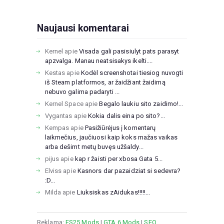
Naujausi komentarai
Kernel
apie
Visada gali pasisiulyt pats parasyt
apzvalga. Manau neatsisakys ikelti....
Kestas
apie
Kodėl screenshotai tiesiog nuvogti
iš Steam platformos, ar žaidžiant žaidimą
nebuvo galima padaryti ...
Kernel Space
apie
Begalo laukiu sito zaidimo!...
Vygantas
apie
Kokia dalis eina po sito?...
Kempas
apie
Pasižiūrėjus į komentarų
laikmečius, jaučiuosi kaip koks mažas vaikas
arba dešimt metų buvęs užšaldy...
pijus
apie
kap r žaisti per xbosa Gata 5...
Elviss
apie
Kasnors dar pazaidziat si sedevra?
:D...
Milda
apie
Liuksiskas zAidukas!!!!!...
Reklama:
FS25 Mods
|
GTA 6 Mods
|
SEO