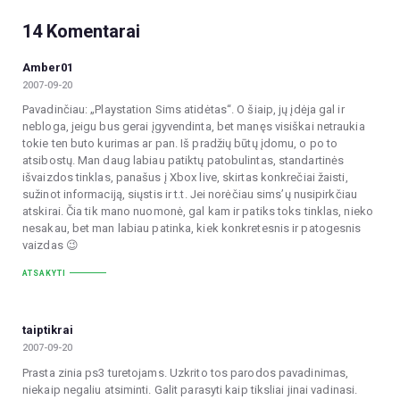
14 Komentarai
Amber01
2007-09-20
Pavadinčiau: „Playstation Sims atidėtas“. O šiaip, jų įdėja gal ir
nebloga, jeigu bus gerai įgyvendinta, bet manęs visiškai netraukia
tokie ten buto kurimas ar pan. Iš pradžių būtų įdomu, o po to
atsibostų. Man daug labiau patiktų patobulintas, standartinės
išvaizdos tinklas, panašus į Xbox live, skirtas konkrečiai žaisti,
sužinot informaciją, siųstis ir t.t. Jei norėčiau sims’ų nusipirkčiau
atskirai. Čia tik mano nuomonė, gal kam ir patiks toks tinklas, nieko
nesakau, bet man labiau patinka, kiek konkretesnis ir patogesnis
vaizdas 😉
ATSAKYTI
taiptikrai
2007-09-20
Prasta zinia ps3 turetojams. Uzkrito tos parodos pavadinimas,
niekaip negaliu atsiminti. Galit parasyti kaip tiksliai jinai vadinasi.