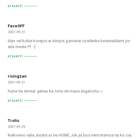
ATSAKYTI
FaceOFF
2007-09-21
blyn vel kokie korejos ar kinijos gameriai uzsilenks besimaldami po
sita mesla !!!! :-]
ATSAKYTI
risingzan
2007-09-21
huine tie simsai geriau ka nors idomaus sugalvotu:-/
ATSAKYTI
Trolis
2007-09-29
Kiekvieno valia,siustis ar ne HOME.Juk jis bus nemokamas tai ko cia