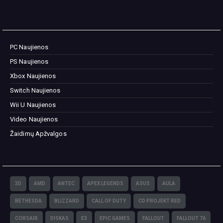
PC Naujienos
PS Naujienos
Xbox Naujienos
Switch Naujienos
Wii U Naujienos
Video Naujienos
Žaidimų Apžvalgos
3D
AMD
ANTEC
APEX LEGENDS
ASUS
AULA
BETHESDA
BLIZZARD
CALL OF DUTY
CD PROJEKT RED
CORSAIR
DISKAS
E3
EPIC GAMES
FALLOUT
FALLOUT 76