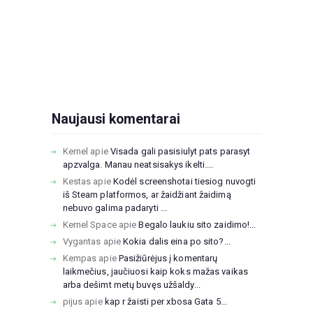
Naujausi komentarai
Kernel
apie
Visada gali pasisiulyt pats parasyt
apzvalga. Manau neatsisakys ikelti....
Kestas
apie
Kodėl screenshotai tiesiog nuvogti
iš Steam platformos, ar žaidžiant žaidimą
nebuvo galima padaryti ...
Kernel Space
apie
Begalo laukiu sito zaidimo!...
Vygantas
apie
Kokia dalis eina po sito?...
Kempas
apie
Pasižiūrėjus į komentarų
laikmečius, jaučiuosi kaip koks mažas vaikas
arba dešimt metų buvęs užšaldy...
pijus
apie
kap r žaisti per xbosa Gata 5...