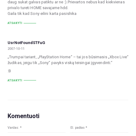
daug sukat galvas patiktu ar ne :).Prievartos nebus kad kiekvienas
privalo tureti HOME savajame hdd.
Gaila tik kad Sony eilini karta pasishika
ATSAKYTI
UsrNotFoundSTFuG
2007-10-11
„Trumpai tariant, „PlayStation Home“ – tai jos būsimasis „Xbox Live“
žudikas, jeigu tik „Sony“ pavyks viską teisingai įgyvendinti.“
:B
ATSAKYTI
Komentuoti