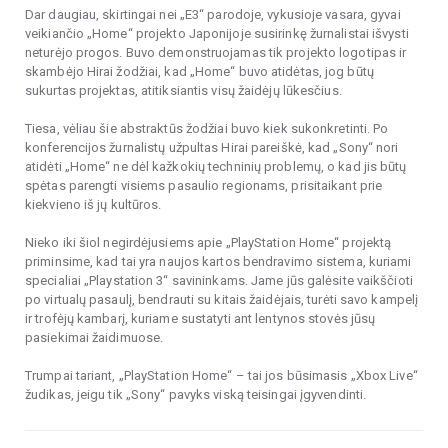
Dar daugiau, skirtingai nei „E3“ parodoje, vykusioje vasara, gyvai
veikiančio „Home“ projekto Japonijoje susirinkę žurnalistai išvysti
neturėjo progos. Buvo demonstruojamas tik projekto logotipas ir
skambėjo Hirai žodžiai, kad „Home“ buvo atidėtas, jog būtų
sukurtas projektas, atitiksiantis visų žaidėjų lūkesčius.
Tiesa, vėliau šie abstraktūs žodžiai buvo kiek sukonkretinti. Po
konferencijos žurnalistų užpultas Hirai pareiškė, kad „Sony“ nori
atidėti „Home“ ne dėl kažkokių techninių problemų, o kad jis būtų
spėtas parengti visiems pasaulio regionams, prisitaikant prie
kiekvieno iš jų kultūros.
Nieko iki šiol negirdėjusiems apie „PlayStation Home“ projektą
priminsime, kad tai yra naujos kartos bendravimo sistema, kuriami
specialiai „Playstation 3“ savininkams. Jame jūs galėsite vaikščioti
po virtualų pasaulį, bendrauti su kitais žaidėjais, turėti savo kampelį
ir trofėjų kambarį, kuriame sustatyti ant lentynos stovės jūsų
pasiekimai žaidimuose.
Trumpai tariant, „PlayStation Home“ – tai jos būsimasis „Xbox Live“
žudikas, jeigu tik „Sony“ pavyks viską teisingai įgyvendinti.