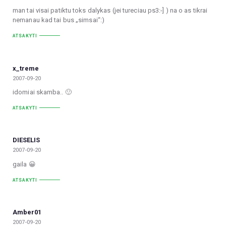
man tai visai patiktu toks dalykas (jei tureciau ps3:-] ) na o as tikrai
nemanau kad tai bus „simsai“:)
ATSAKYTI
x_treme
2007-09-20
idomiai skamba.. 🙂
ATSAKYTI
DIESELIS
2007-09-20
gaila 😀
ATSAKYTI
Amber01
2007-09-20