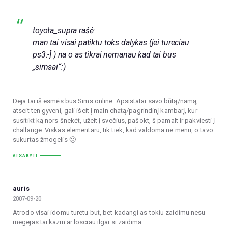
toyota_supra rašė:
man tai visai patiktu toks dalykas (jei tureciau
ps3:-] ) na o as tikrai nemanau kad tai bus
„simsai“:)
Deja tai iš esmės bus Sims online. Apsistatai savo būtą/namą,
atseit ten gyveni, gali išeit į main chatą/pagrindinį kambarį, kur
susitikt ką nors šnekėt, užeit į svečius, pašokt, š pamalt ir pakviesti į
challange. Viskas elementaru, tik tiek, kad valdoma ne menu, o tavo
sukurtas žmogelis 🙂
ATSAKYTI
auris
2007-09-20
Atrodo visai idomu turetu but, bet kadangi as tokiu zaidimu nesu
megejas tai kazin ar losciau ilgai si zaidima