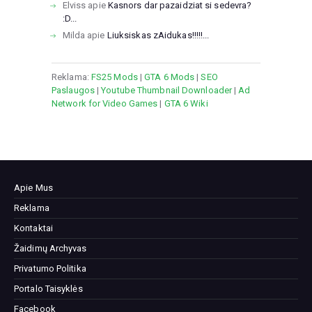
Elviss
apie
Kasnors dar pazaidziat si sedevra?
:D...
Milda
apie
Liuksiskas zAidukas!!!!!...
Reklama:
FS25 Mods
|
GTA 6 Mods
|
SEO
Paslaugos
|
Youtube Thumbnail Downloader
|
Ad
Network for Video Games
|
GTA 6 Wiki
Apie Mus
Reklama
Kontaktai
Žaidimų Archyvas
Privatumo Politika
Portalo Taisyklės
Facebook