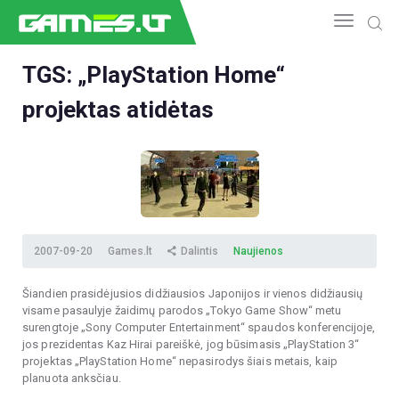
TGS: „PlayStation Home“
projektas atidėtas
NAUJIENOS
GAMEDEV
ESPORTAS
GELEŽIS
VIDEO
APŽVALGOS
2007-09-20
Games.lt
Dalintis
Naujienos
ŽAIDIMAI
Šiandien prasidėjusios didžiausios Japonijos ir vienos didžiausių
visame pasaulyje žaidimų parodos „Tokyo Game Show“ metu
surengtoje „Sony Computer Entertainment“ spaudos konferencijoje,
jos prezidentas Kaz Hirai pareiškė, jog būsimasis „PlayStation 3“
projektas „PlayStation Home“ nepasirodys šiais metais, kaip
planuota anksčiau.