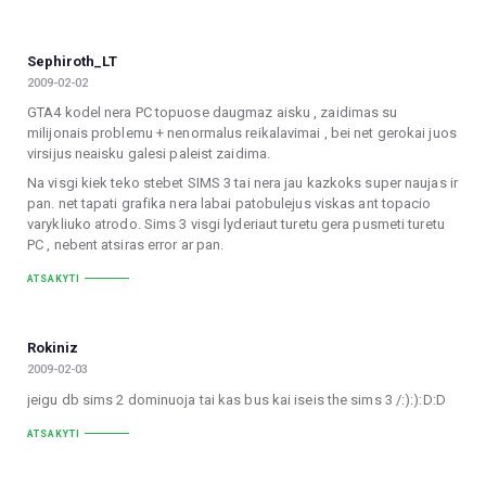
Sephiroth_LT
2009-02-02
GTA4 kodel nera PC topuose daugmaz aisku , zaidimas su
milijonais problemu + nenormalus reikalavimai , bei net gerokai juos
virsijus neaisku galesi paleist zaidima.
Na visgi kiek teko stebet SIMS 3 tai nera jau kazkoks super naujas ir
pan. net tapati grafika nera labai patobulejus viskas ant topacio
varykliuko atrodo. Sims 3 visgi lyderiaut turetu gera pusmeti turetu
PC , nebent atsiras error ar pan.
ATSAKYTI
Rokiniz
2009-02-03
jeigu db sims 2 dominuoja tai kas bus kai iseis the sims 3 /:):):D:D
ATSAKYTI