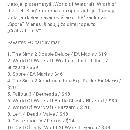
vietoje įpratę matyti „World of Warcraft: Wrath of
the Lich-King“ matome antrojoje vietoje. Trečiąją
vietą jau kelias savaites išlaiko „EA“ žaidimas
„Spore“. Vienas iš naujų žaidimų tope, tai
„Civilization IV“.
Savaitės PC pardavimai:
1. The Sims 2 Double Deluxe / EA Maxis / $19
2. World Of Warcraft: Wrath of the Lich King /
Blizzard / $39
3. Spore / EA Maxis / $46
4. The Sims 2 Apartment Life Exp. Pack / EA Maxis /
$20
5. Fallout 3 / Bethesda / $48
6. World Of Warcraft Battle Chest / Blizzard / $39
7. World Of Warcraft / Blizzard / $20
8. Left 4 Dead / Valve / $48
9. Civilization IV / Firaxis / $24
10. Call Of Duty: World At War / Treyarch / $48