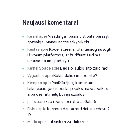
Naujausi komentarai
Kernel
apie
Visada gali pasisiulyt pats parasyt
apzvalga. Manau neatsisakys ikelti....
Kestas
apie
Kodėl screenshotai tiesiog nuvogti
iš Steam platformos, ar žaidžiant žaidimą
nebuvo galima padaryti ...
Kernel Space
apie
Begalo laukiu sito zaidimo!...
Vygantas
apie
Kokia dalis eina po sito?...
Kempas
apie
Pasižiūrėjus į komentarų
laikmečius, jaučiuosi kaip koks mažas vaikas
arba dešimt metų buvęs užšaldy...
pijus
apie
kap r žaisti per xbosa Gata 5...
Elviss
apie
Kasnors dar pazaidziat si sedevra?
:D...
Milda
apie
Liuksiskas zAidukas!!!!!...