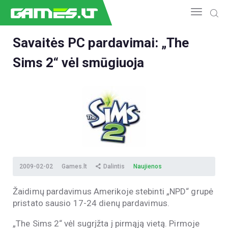
Savaitės PC pardavimai: „The
Sims 2“ vėl smūgiuoja
NAUJIENOS
GAMEDEV
ESPORTAS
GELEŽIS
VIDEO
APŽVALGOS
ŽAIDIMAI
2009-02-02
Games.lt
Dalintis
Naujienos
Žaidimų pardavimus Amerikoje stebinti „NPD“ grupė
pristato sausio 17-24 dienų pardavimus.
„The Sims 2“ vėl sugrįžta į pirmąją vietą. Pirmoje