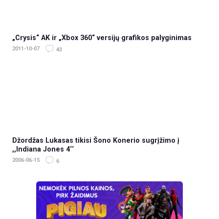
„Crysis“ AK ir „Xbox 360“ versijų grafikos palyginimas
2011-10-07
43
Džordžas Lukasas tikisi Šono Konerio sugrįžimo į
,,Indiana Jones 4‘‘
2006-06-15
6