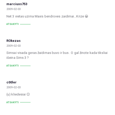
marciuxs753
2009-02-03
Net 3 vietas uzima Maxis bendroves zaidimai…Krize 😀
ATSAKYTI
ROkezas
2009-02-03
Simsai visada geras žaidimas buvo ir bus . O gal žinote kada tiksliai
išeina Sims 3 ?
ATSAKYTI
c00ler
2009-02-03
(u) kliedesiai 😐
ATSAKYTI