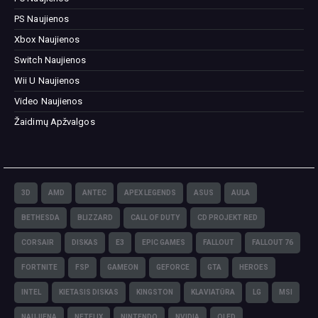
PS Naujienos
Xbox Naujienos
Switch Naujienos
Wii U Naujienos
Video Naujienos
Žaidimų Apžvalgos
3D
AMD
ANTEC
APEX LEGENDS
ASUS
AULA
BETHESDA
BLIZZARD
CALL OF DUTY
CD PROJEKT RED
CORSAIR
DISKAS
E3
EPIC GAMES
FALLOUT
FALLOUT 76
FORTNITE
FSP
GAMEON
GEFORCE
GTA
HEROES
INTEL
KIETASIS DISKAS
KINGSTON
KLAVIATŪRA
LG
MSI
NAUJIENA
NETFLIX
NINTENDO
NVIDIA
OLED