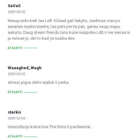
SaVaS
2009-02-02
Nesuprantu kiek tas Left 4 Dead gali laikytis, zaidimas max po
savaites nusibostantis, tas pats per ta pati, geriau nauju mapu
sukurtu. Daug steam friendu turiu kurie nusipirke L4D ir nei vienas is
ju nelose jo, del to kad jis nusibodes.
ATSAKYTI
Waaaghed_Wagh
2009-02-02
simsai pigus delto waikai ir perka
ATSAKYTI
starkis
2009-02-02
isivaizduoju kokie bus The Sims 3 pardavimai…
ATSAKYTI