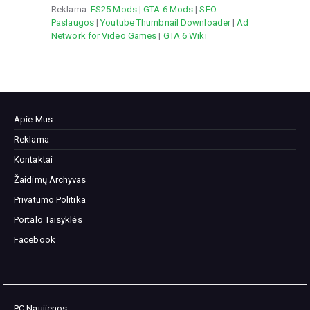
Reklama:
FS25 Mods
|
GTA 6 Mods
|
SEO
Paslaugos
|
Youtube Thumbnail Downloader
|
Ad
Network for Video Games
|
GTA 6 Wiki
Apie Mus
Reklama
Kontaktai
Žaidimų Archyvas
Privatumo Politika
Portalo Taisyklės
Facebook
PC Naujienos