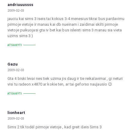
andriuuussss
2009-02-03
jauciu kai sims 3 iseis tai kokius 3-4 menesius tikrai bus pardavimu
pirmoje vietoje ir manau kai db nueinam i zaidimai skilti pirmoje
vietoje puikuojasi gta iv bet kai bus isleisti sims 3 manau sia vieta
uzims sims 3:)
ATSAKYTI
Gazu
2009-02-03
Gta 4 biski levai nes tiek uzima jis daug ir tie reikalavimai , gi neturi
visi tu radeon x4870 ar kokie ten, ar tai geforso naujausio 😉
ATSAKYTI
lionheart
2009-02-03
Sims 2 tik todėl pirmoje vietoje , kad greit išeis Sims 3