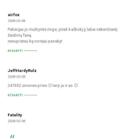
airfox
2008-05-08
Pabaigai jo muštynės ringe, prieš kažkokį jį labai nekenčiantį
žaidimų faną.
nesupratau ką norėjai pasakyt
ATSAKYTI
JeffHardyRulz
2008-05-08
247352 zmones pries 🙂 tarp ju ir as 🙂
ATSAKYTI
Fatality
2008-05-08