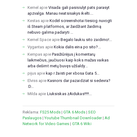
Kernel
apie
Visada gali pasisiulyt pats parasyt
apzvalga. Manau neatsisakys ikelti....
Kestas
apie
Kodėl screenshotai tiesiog nuvogti
iš Steam platformos, ar žaidžiant žaidimą
nebuvo galima padaryti ...
Kernel Space
apie
Begalo laukiu sito zaidimo!...
Vygantas
apie
Kokia dalis eina po sito?...
Kempas
apie
Pasižiūrėjus į komentarų
laikmečius, jaučiuosi kaip koks mažas vaikas
arba dešimt metų buvęs užšaldy...
pijus
apie
kap r žaisti per xbosa Gata 5...
Elviss
apie
Kasnors dar pazaidziat si sedevra?
:D...
Milda
apie
Liuksiskas zAidukas!!!!!...
Reklama:
FS25 Mods
|
GTA 6 Mods
|
SEO
Paslaugos
|
Youtube Thumbnail Downloader
|
Ad
Network for Video Games
|
GTA 6 Wiki