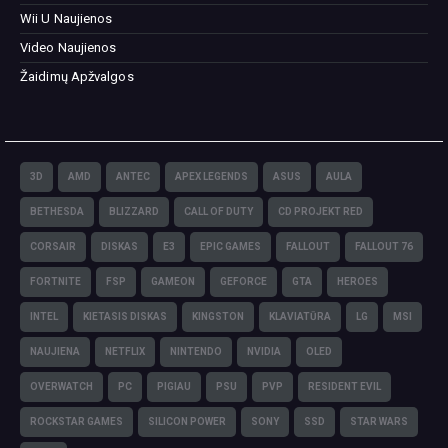
Wii U Naujienos
Video Naujienos
Žaidimų Apžvalgos
3D
AMD
ANTEC
APEX LEGENDS
ASUS
AULA
BETHESDA
BLIZZARD
CALL OF DUTY
CD PROJEKT RED
CORSAIR
DISKAS
E3
EPIC GAMES
FALLOUT
FALLOUT 76
FORTNITE
FSP
GAMEON
GEFORCE
GTA
HEROES
INTEL
KIETASIS DISKAS
KINGSTON
KLAVIATŪRA
LG
MSI
NAUJIENA
NETFLIX
NINTENDO
NVIDIA
OLED
OVERWATCH
PC
PIGIAU
PSU
PVP
RESIDENT EVIL
ROCKSTAR GAMES
SILICON POWER
SONY
SSD
STAR WARS