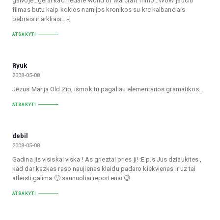
galvoje…gerai kad nedare world of warcraft filmo…WoW jauciu
filmas butu kaip kokios narnijos kronikos su krc kalbanciais
bebrais ir arkliais…:-]
ATSAKYTI
Ryuk
2008-05-08
Jėzus Marija Old Zip, išmok tu pagaliau elementarios gramatikos…
ATSAKYTI
debil
2008-05-08
Gadina jis visiskai viska ! As grieztai pries ji! :E p.s Jus dziaukites ,
kad dar kazkas raso naujienas klaidu padaro kiekvienas ir uz tai
atleisti galima 🙂 saunuoliai reporteriai 😉
ATSAKYTI