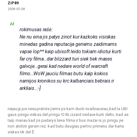
ZiP89
2008-05-08
rokimusas rašė:
Ne nu eina jis patys zinot kur kazkoks visiskas
minedas gadina reputacija geriems zaidimams
vapse lop** kaip ubisoft leido tokiam idiotui kurti
far cry filma…dar blizzard turi siek tiek mases
galvoje…gerai kad nedare world of warcraft
filmo…WoW jauciu filmas butu kaip kokios
narnijos kronikos su krc kalbanciais bebrais ir
arkliais…:-]
nejaugi jus nesupratote jiems px kam duoti svarbiausiau,kad ta UBI
gaus pinigu viskas del pinigu !O BLizzard nedave kurti delto ,kad as
taip manau kad jis padarys lieva filma ir bus mazai is jo pinigu jie
nori atidoti geram rez. kad butu daugiau perlno primenu dar karta
viskas tik del $