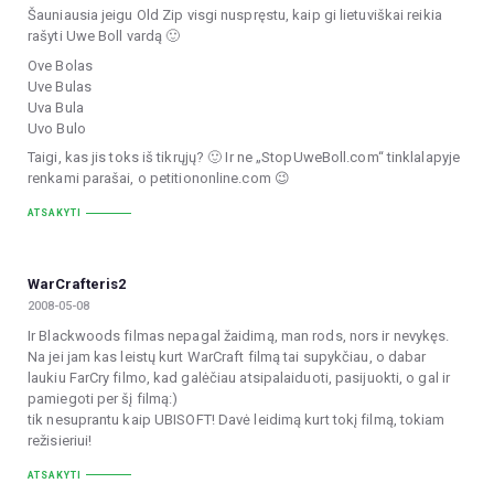
Šauniausia jeigu Old Zip visgi nuspręstu, kaip gi lietuviškai reikia
rašyti Uwe Boll vardą 🙂
Ove Bolas
Uve Bulas
Uva Bula
Uvo Bulo
Taigi, kas jis toks iš tikrųjų? 🙂 Ir ne „StopUweBoll.com“ tinklalapyje
renkami parašai, o petitiononline.com 😉
ATSAKYTI
WarCrafteris2
2008-05-08
Ir Blackwoods filmas nepagal žaidimą, man rods, nors ir nevykęs.
Na jei jam kas leistų kurt WarCraft filmą tai supykčiau, o dabar
laukiu FarCry filmo, kad galėčiau atsipalaiduoti, pasijuokti, o gal ir
pamiegoti per šį filmą:)
tik nesuprantu kaip UBISOFT! Davė leidimą kurt tokį filmą, tokiam
režisieriui!
ATSAKYTI