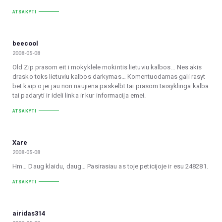
ATSAKYTI
beecool
2008-05-08
Old Zip prasom eit i mokyklele mokintis lietuviu kalbos… Nes akis
drasko toks lietuviu kalbos darkymas… Komentuodamas gali rasyt
bet kaip o jei jau nori naujiena paskelbt tai prasom taisyklinga kalba
tai padaryti ir ideli linka ir kur informacija emei.
ATSAKYTI
Xare
2008-05-08
Hm… Daug klaidu, daug… Pasirasiau as toje peticijoje ir esu 248281.
ATSAKYTI
airidas314