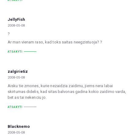
JellyFish
2008-05-08
?
Ar man vienam raso, kad toks saitas neegzistuoja? ?
ATSAKYTI
zalgirietiz
2008-05-08
Aisku tie zmones, kurie nezaidzia zaidimu, jiems nera labai
skirtumas didelis, kad sitas balvonas gadina kokio zaidimo varda,
bet as tai nekenciu jo.
ATSAKYTI
Blacknemo
2008-05-08