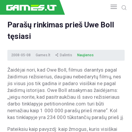
Parašų rinkimas prieš Uwe Boll
tęsiasi
NAUJIENOS
GAMEDEV
ESPORTAS
2008-05-08
Games.lt
Dalintis
Naujienos
GELEŽIS
Žaidėjai nori, kad Owe Boll, filmus darantys pagal
VIDEO
žaidimus režisierius, daugiau nebedarytų filmų, nes
APŽVALGOS
jis visus jos tik gadina ir padaro visiškai ne pagal
ŽAIDIMAI
žaidimų istorijas. Owe Boll atsakymas žaidėjams:
„jeigu norite, kad pasitraukčiau iš savo režisieriaus
darbo tinklapyje petitiononline.com turi būti
nemažiau kaip 1 000 000 parašų prieš mane“. Kol
kas tinklapyje yra 234 000 tūkstančių parašų prieš jį.
Pateiksiu kaip pavyzdį: kaip žmogus, kuris visiškai