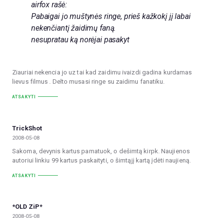
airfox rašė:
Pabaigai jo muštynės ringe, prieš kažkokį jį labai
nekenčiantį žaidimų faną.
nesupratau ką norėjai pasakyt
Ziauriai nekencia jo uz tai kad zaidimu ivaizdi gadina kurdamas
lievus filmus . Delto musasi ringe su zaidimu fanatiku.
ATSAKYTI
TrickShot
2008-05-08
Sakoma, devynis kartus pamatuok, o dešimtą kirpk. Naujienos
autoriui linkiu 99 kartus paskaityti, o šimtąjį kartą įdėti naujieną.
ATSAKYTI
*OLD ZiP*
2008-05-08