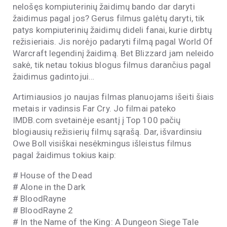
nelošęs kompiuterinių žaidimų bando dar daryti
žaidimus pagal jos? Gerus filmus galėtų daryti, tik
patys kompiuterinių žaidimų dideli fanai, kurie dirbtų
režisieriais. Jis norėjo padaryti filmą pagal World Of
Warcraft legendinį žaidimą. Bet Blizzard jam neleido
sakė, tik netau tokius blogus filmus darančius pagal
žaidimus gadintojui…
Artimiausios jo naujas filmas planuojams išeiti šiais
metais ir vadinsis Far Cry. Jo filmai pateko
IMDB.com svetainėje esantį į Top 100 pačių
blogiausių režisierių filmų sąrašą. Dar, išvardinsiu
Owe Boll visiškai nesėkmingus išleistus filmus
pagal žaidimus tokius kaip:
# House of the Dead
# Alone in the Dark
# BloodRayne
# BloodRayne 2
# In the Name of the King: A Dungeon Siege Tale