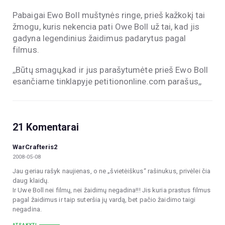
Pabaigai Ewo Boll muštynės ringe, prieš kažkokį tai
žmogu, kuris nekencia pati Owe Boll už tai, kad jis
gadyna legendinius žaidimus padarytus pagal
filmus.
,,Būtų smagų,kad ir jus parašytumėte prieš Ewo Boll
esančiame tinklapyje petitiononline.com parašus,,
21 Komentarai
WarCrafteris2
2008-05-08
Jau geriau rašyk naujienas, o ne „švietėiškus“ rašinukus, privėlei čia
daug klaidų.
Ir Uwe Boll nei filmų, nei žaidimų negadina!!! Jis kuria prastus filmus
pagal žaidimus ir taip suteršia jų vardą, bet pačio žaidimo taigi
negadina.
ATSAKYTI