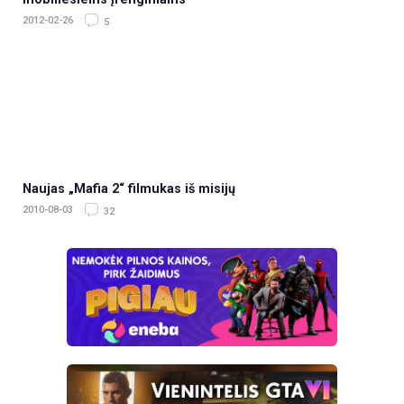
2012-02-26
5
Naujas „Mafia 2“ filmukas iš misijų
2010-08-03
32