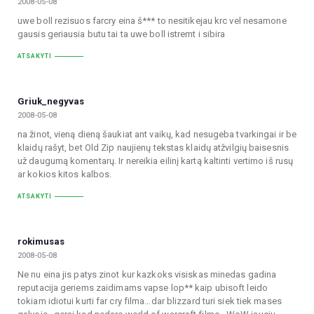
2008-05-08
uwe boll rezisuos farcry eina š*** to nesitikejau krc vel nesamone
gausis geriausia butu tai ta uwe boll istremt i sibira
ATSAKYTI
Griuk_negyvas
2008-05-08
na žinot, vieną dieną šaukiat ant vaikų, kad nesugeba tvarkingai ir be
klaidų rašyt, bet Old Zip naujienų tekstas klaidų atžvilgių baisesnis
už daugumą komentarų. Ir nereikia eilinį kartą kaltinti vertimo iš rusų
ar kokios kitos kalbos.
ATSAKYTI
rokimusas
2008-05-08
Ne nu eina jis patys zinot kur kazkoks visiskas minedas gadina
reputacija geriems zaidimams vapse lop** kaip ubisoft leido
tokiam idiotui kurti far cry filma…dar blizzard turi siek tiek mases