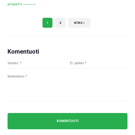
ATSAKYTI
1
2
KITAS »
Komentuoti