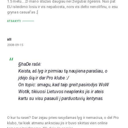
1.5 metu… ;D mano stazas daugiau nei 2vigubai ilgesnis. Nuo pat
EU isleidimo losiu ir vis nepabosta, nors vis delto nenolifinu, o esu
grynas casual’as ;]
ATSAKYTI
xII
2008-09-15
§haDe rašė:
Keista, aš lyg ir pirmiau tą naujiena parašiau, o
įdėjo šią ir dar Pro klube :/
On topic: smagu, kad taip greit pasirodys WoW
Wotlk, tikiuosi Lietuvos neaplenks jis ir ateis
kartu su visu pasauli į parduotuvių lentynas.
O kur tu rasei? Dar zejau pries rasydamas lyg ir nemaciua, o del Pro
klubo, tai kiek atmenu anksciau jis ir buvo skirtas vien online