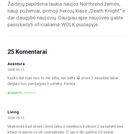
Žaidėjų papildime laukia naujos Northrend žemės,
nauji požemiai, pirmoji herojų klasė „Death Knight“ ir
dar daugybė naujovių. Daugiau apie naujoves galite
pasiskaityti oficialiame WOLK puslapyje.
25 Komentarai
Aventura
2008-09-15
kazkodel man nuo to nei silta, nei salta 😀 pries 3 savaites labai
degiau tuo, perdegiau ir uzteko. Keista…
ATSAKYTI
Living
2008-09-15
tikekimes kad atves i bms laiku ir neveluos kokiom 2 savaitem nes
kitaip is game.co.uk uzsisakysiu 🙂 jau ir db galima 24 svarai