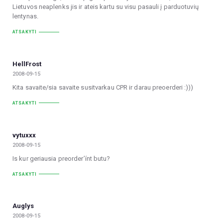
Lietuvos neaplenks jis ir ateis kartu su visu pasauli į parduotuvių
lentynas.
ATSAKYTI
HellFrost
2008-09-15
Kita savaite/sia savaite susitvarkau CPR ir darau preoerderi :)))
ATSAKYTI
vytuxxx
2008-09-15
Is kur geriausia preorder’ínt butu?
ATSAKYTI
Auglys
2008-09-15