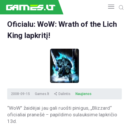
Oficialu: WoW: Wrath of the Lich
King lapkritį!
NAUJIENOS
GAMEDEV
ESPORTAS
GELEŽIS
VIDEO
APŽVALGOS
ŽAIDIMAI
2008-09-15
Games.lt
Dalintis
Naujienos
“WoW” žaidėjai jau gali ruošti pinigus, „Blizzard“
oficialiai pranešė – papildimo sulauksime lapkričio
13d.