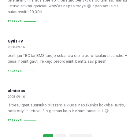
pristatymu i namus apie 90 lt, pristato per 3-5 darbo dienas, manau
lietuvoje tikrai greiciau wow’as nepasirodys 🙂 Ir perkant is cia
sutaupysite 20-30 lt
ATSAKYTI
GytisHV
2008-09-16
bent jau TBC tai BMS turejo sekancia diena po oficialaus launcho –
tiesa, norint gauti, reikejo preorderinti bent 2 sav. priesh.
ATSAKYTI
almioras
2008-09-16
Iš tiesų greit susisuko blizzard.Tikiuosi nepakenks kokybei.Turėtų
pasirodyt ir lietuvoj šis geimas kaip ir visam pasauliui. 😉
ATSAKYTI