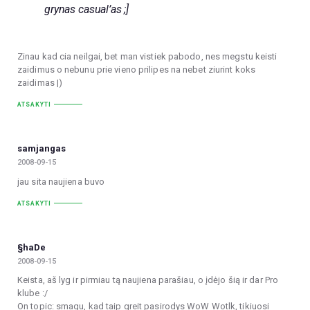
grynas casual’as ;]
Zinau kad cia neilgai, bet man vistiek pabodo, nes megstu keisti
zaidimus o nebunu prie vieno prilipes na nebet ziurint koks
zaidimas |)
ATSAKYTI
samjangas
2008-09-15
jau sita naujiena buvo
ATSAKYTI
§haDe
2008-09-15
Keista, aš lyg ir pirmiau tą naujiena parašiau, o įdėjo šią ir dar Pro
klube :/
On topic: smagu, kad taip greit pasirodys WoW Wotlk, tikiuosi