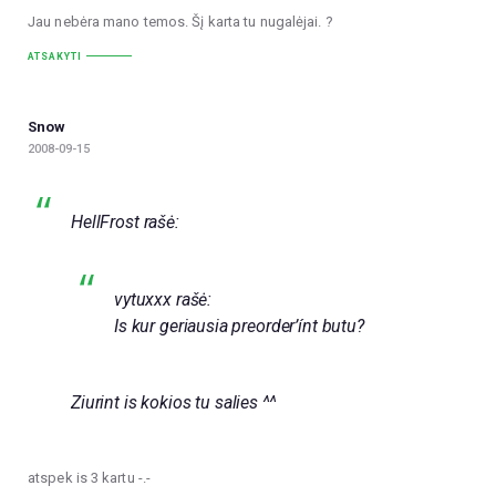
Jau nebėra mano temos. Šį karta tu nugalėjai. ?
ATSAKYTI
Snow
2008-09-15
HellFrost rašė:
vytuxxx rašė:
Is kur geriausia preorder’ínt butu?
Ziurint is kokios tu salies ^^
atspek is 3 kartu -.-