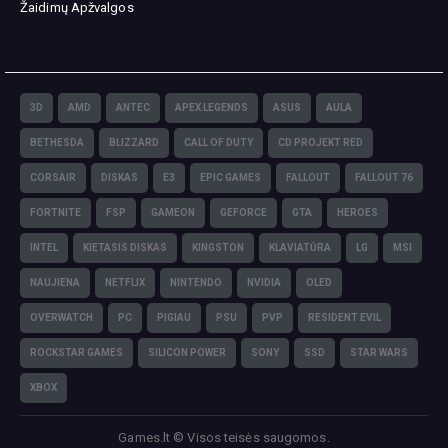
Žaidimų Apžvalgos
3D
AMD
ANTEC
APEX LEGENDS
ASUS
AULA
BETHESDA
BLIZZARD
CALL OF DUTY
CD PROJEKT RED
CORSAIR
DISKAS
E3
EPIC GAMES
FALLOUT
FALLOUT 76
FORTNITE
FSP
GAMEON
GEFORCE
GTA
HEROES
INTEL
KIETASIS DISKAS
KINGSTON
KLAVIATŪRA
LG
MSI
NAUJIENA
NETFLIX
NINTENDO
NVIDIA
OLED
OVERWATCH
PC
PIGIAU
PSU
PVP
RESIDENT EVIL
ROCKSTAR GAMES
SILICON POWER
SONY
SSD
STAR WARS
XBOX
Games.lt © Visos teisės saugomos.