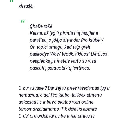
xII rašė:
§haDe rašė:
Keista, aš lyg ir pirmiau tą naujiena
parašiau, o įdėjo šią ir dar Pro klube :/
On topic: smagu, kad taip greit
pasirodys WoW Wotlk, tikiuosi Lietuvos
neaplenks jis ir ateis kartu su visu
pasauli į parduotuvių lentynas.
O kur tu rasei? Dar zejau pries rasydamas lyg ir
nemaciua, o del Pro klubo, tai kiek atmenu
anksciau jis ir buvo skirtas vien online
temoms/zaidimams. Tik deja jis apmire.
O del pre-order, tai as bent jau emiau is