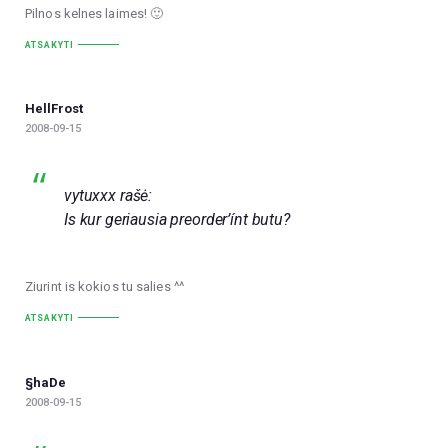
Pilnos kelnes laimes! 🙂
ATSAKYTI
HellFrost
2008-09-15
vytuxxx rašė:
Is kur geriausia preorder’ínt butu?
Ziurint is kokios tu salies ^^
ATSAKYTI
§haDe
2008-09-15