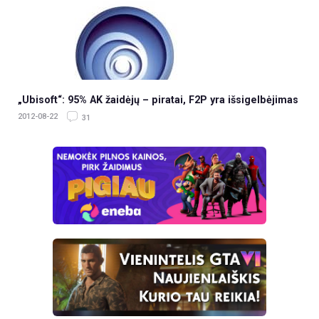
„Ubisoft“: 95% AK žaidėjų – piratai, F2P yra išsigelbėjimas
2012-08-22
31