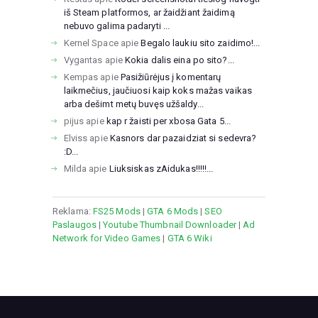
iš Steam platformos, ar žaidžiant žaidimą
nebuvo galima padaryti ...
Kernel Space
apie
Begalo laukiu sito zaidimo!...
Vygantas
apie
Kokia dalis eina po sito?...
Kempas
apie
Pasižiūrėjus į komentarų
laikmečius, jaučiuosi kaip koks mažas vaikas
arba dešimt metų buvęs užšaldy...
pijus
apie
kap r žaisti per xbosa Gata 5...
Elviss
apie
Kasnors dar pazaidziat si sedevra?
:D...
Milda
apie
Liuksiskas zAidukas!!!!!...
Reklama:
FS25 Mods
|
GTA 6 Mods
|
SEO
Paslaugos
|
Youtube Thumbnail Downloader
|
Ad
Network for Video Games
|
GTA 6 Wiki