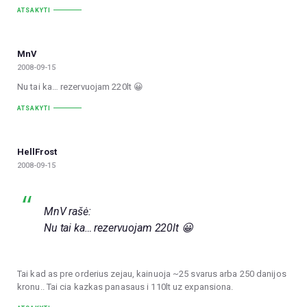
ATSAKYTI
MnV
2008-09-15
Nu tai ka… rezervuojam 220lt 😀
ATSAKYTI
HellFrost
2008-09-15
MnV rašė:
Nu tai ka… rezervuojam 220lt 😀
Tai kad as pre orderius zejau, kainuoja ~25 svarus arba 250 danijos
kronu.. Tai cia kazkas panasaus i 110lt uz expansiona.