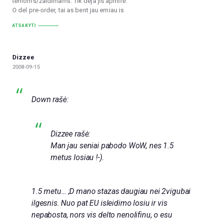
temoms/zaidimams. Tik deja jis apmire.
O del pre-order, tai as bent jau emiau is
ATSAKYTI
Dizzee
2008-09-15
Down rašė:
Dizzee rašė:
Man jau seniai pabodo WoW, nes 1.5
metus losiau !-).
1.5 metu… ;D mano stazas daugiau nei 2vigubai
ilgesnis. Nuo pat EU isleidimo losiu ir vis
nepabosta, nors vis delto nenolifinu, o esu