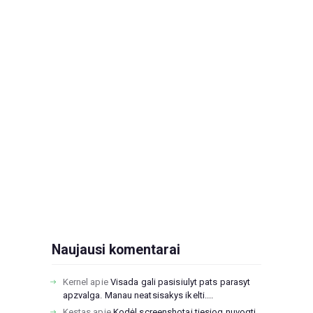
Naujausi komentarai
Kernel
apie
Visada gali pasisiulyt pats parasyt
apzvalga. Manau neatsisakys ikelti....
Kestas
apie
Kodėl screenshotai tiesiog nuvogti