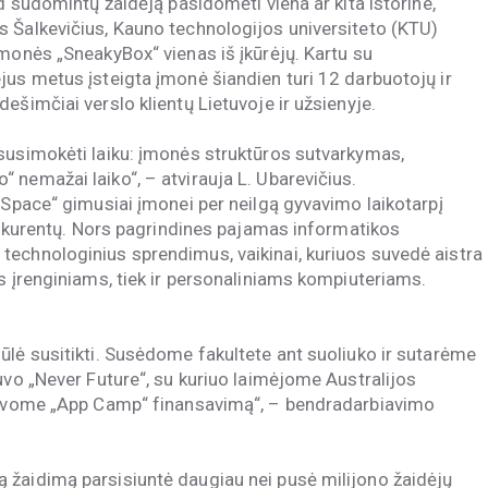
d sudomintų žaidėją pasidomėti viena ar kita istorine,
 Šalkevičius, Kauno technologijos universiteto (KTU)
įmonės „SneakyBox“ vienas iš įkūrėjų. Kartu su
jus metus įsteigta įmonė šiandien turi 12 darbuotojų ir
ešimčiai verslo klientų Lietuvoje ir užsienyje.
susimokėti laiku: įmonės struktūros sutvarkymas,
 nemažai laiko“, – atvirauja L. Ubarevičius.
 Space“ gimusiai įmonei per neilgą gyvavimo laikotarpį
konkurentų. Nors pagrindines pajamas informatikos
technologinius sprendimus, vaikinai, kuriuos suvedė aistra
s įrenginiams, tiek ir personaliniams kompiuteriams.
ūlė susitikti. Susėdome fakultete ant suoliuko ir sutarėme
uvo „Never Future“, su kuriuo laimėjome Australijos
 gavome „App Camp“ finansavimą“, – bendradarbiavimo
 žaidimą parsisiuntė daugiau nei pusė milijono žaidėjų