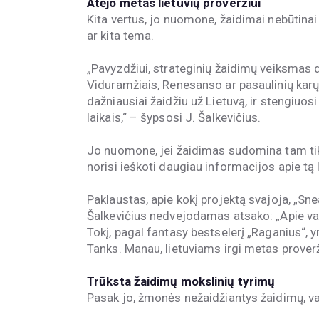
Atėjo metas lietuvių proveržiui
Kita vertus, jo nuomone, žaidimai nebūtinai
ar kita tema.
„Pavyzdžiui, strateginių žaidimų veiksmas 
Viduramžiais, Renesanso ar pasaulinių karų m
dažniausiai žaidžiu už Lietuvą, ir stengiuosi 
laikais,“ – šypsosi J. Šalkevičius.
Jo nuomone, jei žaidimas sudomina tam tikru
norisi ieškoti daugiau informacijos apie tą
Paklaustas, apie kokį projektą svajoja, „
Šalkevičius nedvejodamas atsako: „Apie v
Tokį, pagal fantasy bestselerį „Raganius“, yr
Tanks. Manau, lietuviams irgi metas proverž
Trūksta žaidimų mokslinių tyrimų
Pasak jo, žmonės nežaidžiantys žaidimų, var