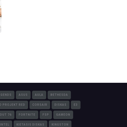
EGENDS
ASUS
AULA
BETHESDA
D PROJEKT RED
CORSAIR
DISKAS
E3
LOUT 76
FORTNITE
FSP
GAMEON
INTEL
KIETASIS DISKAS
KINGSTON