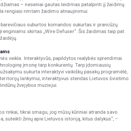
idžiamas – neseniai gautas leidimas patalpinti jį žaidimų
a rengiasi rimtam žaidimo atnaujinimui.
. Ubarevičiaus suburtos komandos sukurtas ir prancūzų
įrenginiams skirtas „Wire Defuser“. Šis žaidimas taip pat
žaidėjų.
jams
nės veikla. Interaktyvūs, papildytos realybės sprendimai
chnologinę įmonę tarp konkurentų. Tarp įdomiausių
s užsakymu sukurta interaktyvi vaikiškų pasakų programėlė,
teritorijų lankymui, interaktyvus stendas Lietuvos švietimo
Mindūnų žvejybos muziejui.
os rinkai, tikrai smagu, jog mūsų kūriniai atranda savo
, suteikti žinių apie Lietuvos istoriją, kitus dalykus“, –