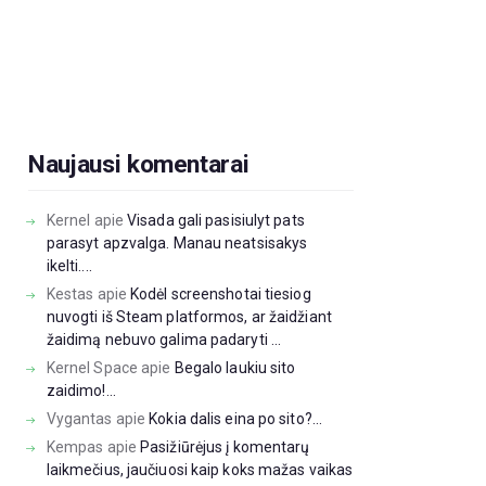
Naujausi komentarai
Kernel
apie
Visada gali pasisiulyt pats
parasyt apzvalga. Manau neatsisakys
ikelti....
Kestas
apie
Kodėl screenshotai tiesiog
nuvogti iš Steam platformos, ar žaidžiant
žaidimą nebuvo galima padaryti ...
Kernel Space
apie
Begalo laukiu sito
zaidimo!...
Vygantas
apie
Kokia dalis eina po sito?...
Kempas
apie
Pasižiūrėjus į komentarų
laikmečius, jaučiuosi kaip koks mažas vaikas