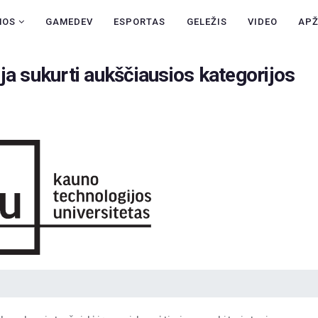
NAUJIENOS
NOS
GAMEDEV
ESPORTAS
GELEŽIS
VIDEO
AP
GAMEDEV
ja sukurti aukščiausios kategorijos
ESPORTAS
GELEŽIS
VIDEO
APŽVALGOS
ŽAIDIMAI