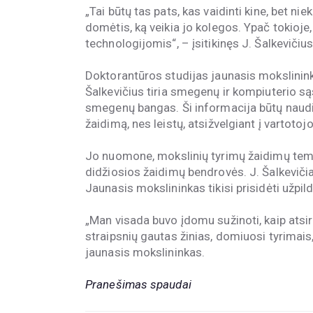
„Tai būtų tas pats, kas vaidinti kine, bet ni
domėtis, ką veikia jo kolegos. Ypač tokioje,
technologijomis“, – įsitikinęs J. Šalkevičius
Doktorantūros studijas jaunasis mokslinink
Šalkevičius tiria smegenų ir kompiuterio s
smegenų bangas. Ši informacija būtų naudi
žaidimą, nes leistų, atsižvelgiant į vartotoj
Jo nuomone, mokslinių tyrimų žaidimų temat
didžiosios žaidimų bendrovės. J. Šalkevičiau
Jaunasis mokslininkas tikisi prisidėti užpil
„Man visada buvo įdomu sužinoti, kaip atsir
straipsnių gautas žinias, domiuosi tyrimais,
jaunasis mokslininkas.
Pranešimas spaudai