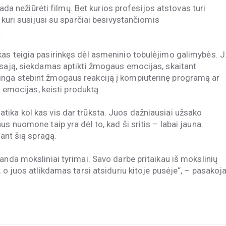
ekada nežiūrėti filmų. Bet kurios profesijos atstovas turi
 kuri susijusi su sparčiai besivystančiomis
.
as teigia pasirinkęs dėl asmeninio tobulėjimo galimybės. J
ąsają, siekdamas aptikti žmogaus emocijas, skaitant
nga stebint žmogaus reakciją į kompiuterinę programą ar
o emocijas, keisti produktą.
ika kol kas vis dar trūksta. Juos dažniausiai užsako
s nuomone taip yra dėl to, kad ši sritis – labai jauna.
dant šią spragą.
anda moksliniai tyrimai. Savo darbe pritaikau iš mokslinių
 o juos atlikdamas tarsi atsiduriu kitoje pusėje“, – pasakoj