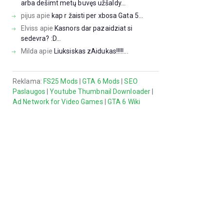
arba dešimt metų buvęs užšaldy...
pijus
apie
kap r žaisti per xbosa Gata 5...
Elviss
apie
Kasnors dar pazaidziat si
sedevra? :D...
Milda
apie
Liuksiskas zAidukas!!!!!...
š
Reklama:
FS25 Mods
|
GTA 6 Mods
|
SEO
Paslaugos
|
Youtube Thumbnail Downloader
|
Ad Network for Video Games
|
GTA 6 Wiki