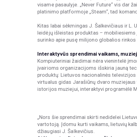
visame pasaulyje. „Never Future“ vis dar ža
platinimo platformoje „Steam“, tad komand
Kitas labai sėkmingas J. Šalkevičiaus ir L
leidėjų išleistas produktas – mobiliesiems 
surinko apie pusę milijono globalios rinkos 
Interaktyvūs sprendimai vaikams, muzie
Kompiuteriniai žaidimai nėra vienintelė įmo
įvairioms organizacijoms išskiria jauną te
produktų: Lietuvos nacionalinės televizijo
virtualus gidas Jarašiūnų dvaro muziejaus 
istorijos muziejui, interaktyvi programėlė 
„Nors šie sprendimai skirti nedidelei Lietuv
vartotoją. Įdomu kurti vaikams, lietuvių kalba
džiaugiasi J. Šalkevičius.