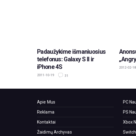
Padaužykime išmaniuosius
Anons
telefonus: Galaxy S II ir
„Angry
iPhone 4S
2012-02-18
2011-10-19
31
Apie Mus
PC Nau
Reklama
PS Nau
Kontaktai
Xbox N
Žaidimų Archyvas
Switch