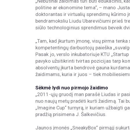
„Nebūtinai žaidimas turi būti edukacinis, ka
politine ar ekonomine tema“, – mano Justas
doktorantas ir virtualių sprendimų kūrimo 
bendramoksliu Liudu Ubarevičiumi prieš tre
siūlo technologinius sprendimus beveik dvid
„Tam, kad įkurtum įmonę, visų pirma tenka 
kompetentingų darbuotojų paieška „suvalgo“
Pasak jo, verslo inkubatoriuje KTU „Startup
pavyko užsitikrinti tvirtas pozicijas tarp 
absolventų įkurta bendrovė gauna kurdama 
žaidimams, kuria ir juos – tiek mobiliesiem
Sėkmė lydi nuo pirmojo žaidimo
„2011-ųjų gruodį man parašė Liudas ir pasi
nuo naujų metų pradėti kurti žaidimą. Tai b
„Imagine Cup“ turnyrą, ir kuriam užbaigti
pradžią prisimena J. Šalkevičius.
Jaunos įmonės „SneakyBox“ pirmąjį sukurtą