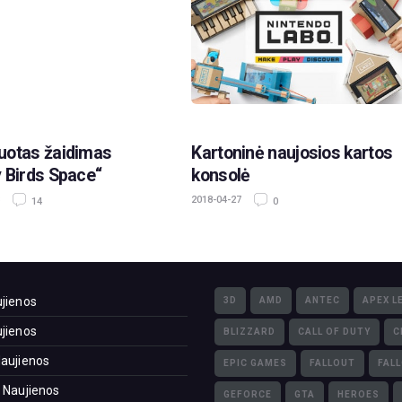
uotas žaidimas
Kartoninė naujosios kartos
 Birds Space“
konsolė
2018-04-27
14
0
jienos
3D
AMD
ANTEC
APEX L
jienos
BLIZZARD
CALL OF DUTY
C
aujienos
EPIC GAMES
FALLOUT
FAL
 Naujienos
GEFORCE
GTA
HEROES