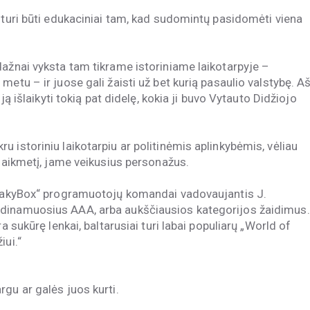
 turi būti edukaciniai tam, kad sudomintų pasidomėti viena
dažnai vyksta tam tikrame istoriniame laikotarpyje –
etu – ir juose gali žaisti už bet kurią pasaulio valstybę. A
ją išlaikyti tokią pat didelę, kokia ji buvo Vytauto Didžiojo
 istoriniu laikotarpiu ar politinėmis aplinkybėmis, vėliau
 laikmetį, jame veikusius personažus.
SneakyBox“ programuotojų komandai vadovaujantis J.
adinamuosius AAA, arba aukščiausios kategorijos žaidimus.
a sukūrę lenkai, baltarusiai turi labai populiarų „World of
iui.“
gu ar galės juos kurti.