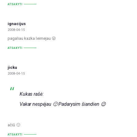
ATSAKYTI
ignacijus
2008-04-15
pagaliau kazka leimejau 😛
ATSAKYTI
jicku
2008-04-15
Kukas rašė:
Vakar nespėjau 🙂 Padarysim šiandien 😉
ačiū 🙂
ATSAKYTI