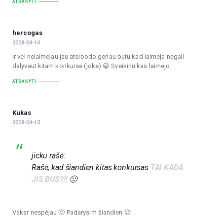
ATSAKYTI
hercogas
2008-04-14
Ir vel nelaimejau jau atsibodo geriau butu kad laimeja negali
dalyvaut kitam konkurse (joke) 😀 Sveikinu kas laimejo
ATSAKYTI
Kukas
2008-04-15
jicku rašė:
Rašė, kad šiandien kitas konkursas
TAI KADA
JIS BUS?!!
🙂
Vakar nespėjau 🙂 Padarysim šiandien 😉