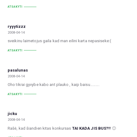
ATSAKYTI
ryyytizzz
2008-04-14
sveikinu laimetojus gaila kad man eilini karta nepasiseke:(
ATSAKYTI
pasalunas
2008-04-14
Oho tikrai gyvybe kabo ant plauko , kaip baisu……….
ATSAKYTI
jicku
2008-04-14
Rašė, kad šiandien kitas konkursas
TAI KADA JIS BUS?!!
🙂