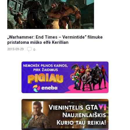
„Warhammer: End Times – Vermintide“ filmuke
pristatoma miško elfė Kerillian
2015-09-29
0