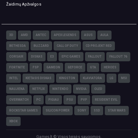
Žaidimų Apžvalgos
3D
AMD
ANTEC
APEX LEGENDS
ASUS
AULA
BETHESDA
BLIZZARD
CALL OF DUTY
CD PROJEKT RED
CORSAIR
DISKAS
E3
EPIC GAMES
FALLOUT
FALLOUT 76
FORTNITE
FSP
GAMEON
GEFORCE
GTA
HEROES
INTEL
KIETASIS DISKAS
KINGSTON
KLAVIATŪRA
LG
MSI
NAUJIENA
NETFLIX
NINTENDO
NVIDIA
OLED
OVERWATCH
PC
PIGIAU
PSU
PVP
RESIDENT EVIL
ROCKSTAR GAMES
SILICON POWER
SONY
SSD
STAR WARS
XBOX
Games.lt © Visos teisės saugomos.