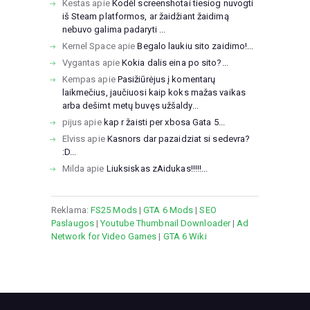
Kestas
apie
Kodėl screenshotai tiesiog nuvogti
iš Steam platformos, ar žaidžiant žaidimą
nebuvo galima padaryti ...
Kernel Space
apie
Begalo laukiu sito zaidimo!...
Vygantas
apie
Kokia dalis eina po sito?...
Kempas
apie
Pasižiūrėjus į komentarų
laikmečius, jaučiuosi kaip koks mažas vaikas
arba dešimt metų buvęs užšaldy...
pijus
apie
kap r žaisti per xbosa Gata 5...
Elviss
apie
Kasnors dar pazaidziat si sedevra?
:D...
Milda
apie
Liuksiskas zAidukas!!!!!...
Reklama:
FS25 Mods
|
GTA 6 Mods
|
SEO
Paslaugos
|
Youtube Thumbnail Downloader
|
Ad
Network for Video Games
|
GTA 6 Wiki