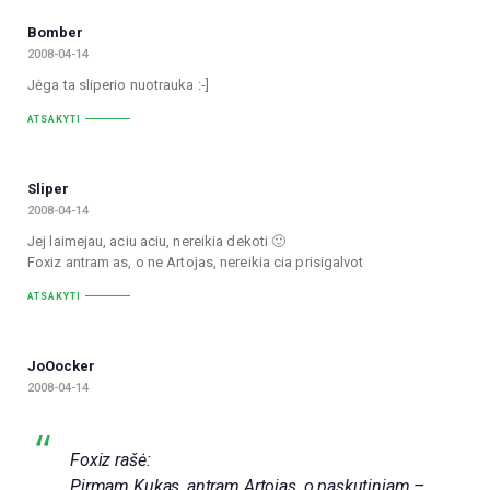
Bomber
2008-04-14
Jėga ta sliperio nuotrauka :-]
ATSAKYTI
Sliper
2008-04-14
Jej laimejau, aciu aciu, nereikia dekoti 🙂
Foxiz antram as, o ne Artojas, nereikia cia prisigalvot
ATSAKYTI
JoOocker
2008-04-14
Foxiz rašė:
Pirmam Kukas, antram Artojas, o paskutiniam –