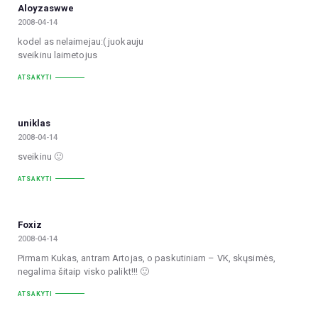
Aloyzaswwe
2008-04-14
kodel as nelaimejau:( juokauju
sveikinu laimetojus
ATSAKYTI
uniklas
2008-04-14
sveikinu 🙂
ATSAKYTI
Foxiz
2008-04-14
Pirmam Kukas, antram Artojas, o paskutiniam – VK, skųsimės,
negalima šitaip visko palikt!!! 🙂
ATSAKYTI