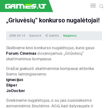
„Griuvėsių“ konkurso nugalėtojai!
NAUJIENOS
2008-04-14
Games.lt
Dalintis
Naujienos
GAMEDEV
ESPORTAS
Skelbiame kino konkurso nugalėtojus, kurie gaus
GELEŽIS
Forum Cinemas
dovanojamus „Griūvėsių“
VIDEO
skaitmeninius kompasus.
APŽVALGOS
Gražiai įpakuoti skaitmeniniai kompasai atitenka
ŽAIDIMAI
šiems laimingiesiems:
ignacijus
Sliper
JoOocker
Sveikiname nugalėtojus, o su jais susisieksime
asmeninėmis žinutėmis. Ačiū, kad dalyvaujate ir