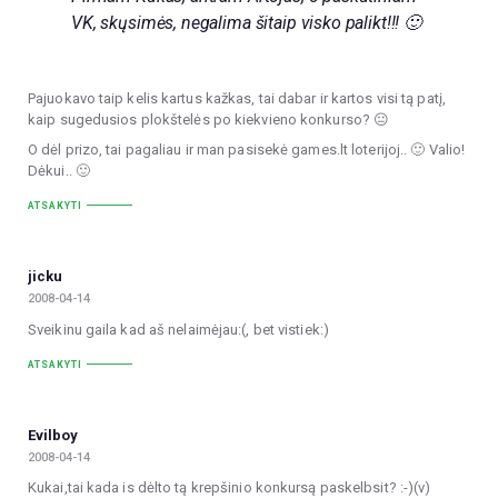
VK, skųsimės, negalima šitaip visko palikt!!! 🙂
Pajuokavo taip kelis kartus kažkas, tai dabar ir kartos visi tą patį,
kaip sugedusios plokštelės po kiekvieno konkurso? 😐
O dėl prizo, tai pagaliau ir man pasisekė games.lt loterijoj.. 🙂 Valio!
Dėkui.. 🙂
ATSAKYTI
jicku
2008-04-14
Sveikinu gaila kad aš nelaimėjau:(, bet vistiek:)
ATSAKYTI
Evilboy
2008-04-14
Kukai,tai kada is dėlto tą krepšinio konkursą paskelbsit? :-)(v)