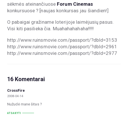
sėkmės ateinančiuose
Forum Cinemas
konkursuose ? [naujas konkursas jau šiandien!]
O pabaigai gražiname loterijoje laimėjusių pasus.
Visi kiti pasilieka čia. Muahahahahaha!!!!!
http://www.ruinsmovie.com/passport/?dbId=3153
http://www.ruinsmovie.com/passport/?dbId=2961
http://www.ruinsmovie.com/passport/?dbId=2977
16 Komentarai
CrossFire
2008-04-14
Nužudė mane šitas ?
ATSAKYTI