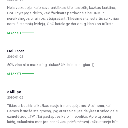
Neįsivaizduoju, kaip savarankiškas klientas būtų kažkas lauktino,
GoG ir yra jėga dėl to, kad žaidimus pardavinėja be DRM ir
nereikalingos chuinios, atsiprašant. Tikėsimės tai sutartis su kuriuo
nors iš stambių leidėjų, GoG kataloge dar daug klasikos trūksta.
ATSAKYTI
HellFrost
2010-01-25
50% viso sito marketing triukas! 🙂 Jai ne daugiau :))
ATSAKYTI
cAlllipo
2010-01-25
Tikiuosi bus tikrai kažkas naujo ir nenuspėjamo. Atsimenu, kai
Games.lt ruošė staigmeną, jog atsiras naujas dalykas ir video gale
užmetė žodį „TV“. Tai paslapties kaip ir nebeliko. Apie tą pačią
laidą, sulauksim mes jos ar ne? Jau prieš mėnesį kažkur turėjo būt.