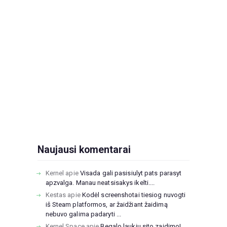
Naujausi komentarai
Kernel
apie
Visada gali pasisiulyt pats parasyt
apzvalga. Manau neatsisakys ikelti....
Kestas
apie
Kodėl screenshotai tiesiog nuvogti
iš Steam platformos, ar žaidžiant žaidimą
nebuvo galima padaryti ...
Kernel Space
apie
Begalo laukiu sito zaidimo!...