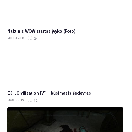
Naktinis WOW startas įvyko (Foto)
2010-12-08
24
E3: „Civilization IV“ – būsimasis šedevras
2005-05-19
12