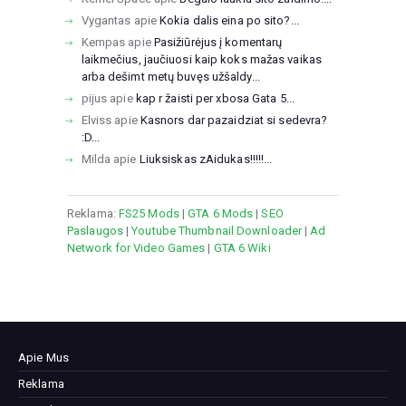
Vygantas
apie
Kokia dalis eina po sito?...
Kempas
apie
Pasižiūrėjus į komentarų
laikmečius, jaučiuosi kaip koks mažas vaikas
arba dešimt metų buvęs užšaldy...
pijus
apie
kap r žaisti per xbosa Gata 5...
Elviss
apie
Kasnors dar pazaidziat si sedevra?
:D...
Milda
apie
Liuksiskas zAidukas!!!!!...
Reklama:
FS25 Mods
|
GTA 6 Mods
|
SEO
Paslaugos
|
Youtube Thumbnail Downloader
|
Ad
Network for Video Games
|
GTA 6 Wiki
Apie Mus
Reklama