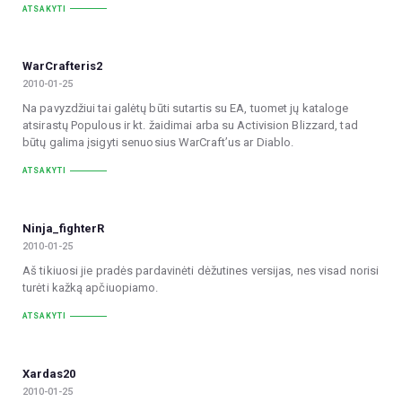
ATSAKYTI
WarCrafteris2
2010-01-25
Na pavyzdžiui tai galėtų būti sutartis su EA, tuomet jų kataloge
atsirastų Populous ir kt. žaidimai arba su Activision Blizzard, tad
būtų galima įsigyti senuosius WarCraft’us ar Diablo.
ATSAKYTI
Ninja_fighterR
2010-01-25
Aš tikiuosi jie pradės pardavinėti dėžutines versijas, nes visad norisi
turėti kažką apčiuopiamo.
ATSAKYTI
Xardas20
2010-01-25