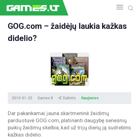
GOG.com – žaidėjų laukia kažkas
didelio?
NAUJIENOS
GAMEDEV
ESPORTAS
GELEŽIS
VIDEO
APŽVALGOS
ŽAIDIMAI
2010-01-25
Games.lt
Dalintis
Naujienos
Dar pakankamai jauna skaitmeninė žaidimų
parduotuvė GOG.com, platinanti daugybę senesnių
puikių žaidimų skelbia, kad už trijų dienų ją sudrebins
kažkas didelio.