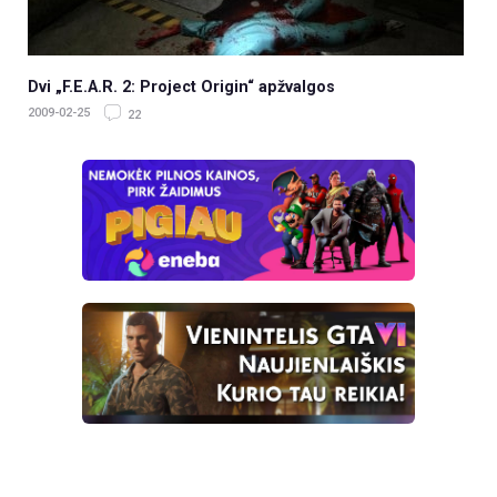
Dvi „F.E.A.R. 2: Project Origin“ apžvalgos
2009-02-25
22