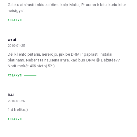
Galetu atsirasti tokiu zaidimu kaip Mafia, Pharaon ir kitu, kuriu kitur
neisigysi.
ATSAKYTI
wrut
2010-01-25
Dėl kliento pritariu, nereik jo, juk be DRM ir paprasti instalai
platinami. Nebent ta naujiena ir yra, kad bus DRM 😀 Dėžutės??
Norit mokėt 40$ vietoj 5?:)
ATSAKYTI
D4L
2010-01-26
1 d beliko;)
ATSAKYTI