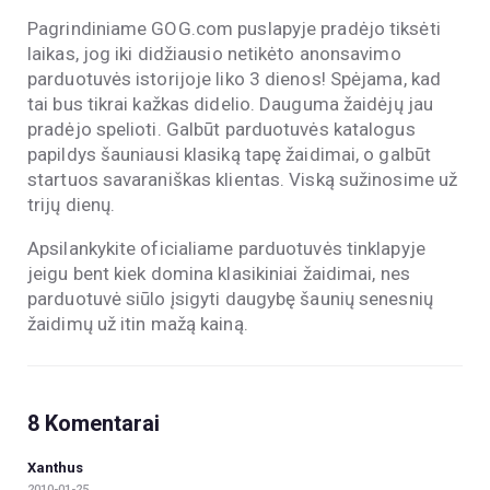
Pagrindiniame GOG.com puslapyje pradėjo tiksėti
laikas, jog iki didžiausio netikėto anonsavimo
parduotuvės istorijoje liko 3 dienos! Spėjama, kad
tai bus tikrai kažkas didelio. Dauguma žaidėjų jau
pradėjo spelioti. Galbūt parduotuvės katalogus
papildys šauniausi klasiką tapę žaidimai, o galbūt
startuos savaraniškas klientas. Viską sužinosime už
trijų dienų.
Apsilankykite oficialiame parduotuvės tinklapyje
jeigu bent kiek domina klasikiniai žaidimai, nes
parduotuvė siūlo įsigyti daugybę šaunių senesnių
žaidimų už itin mažą kainą.
8 Komentarai
Xanthus
2010-01-25