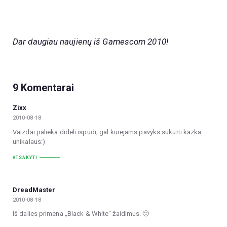
Dar daugiau naujienų iš Gamescom 2010!
9 Komentarai
Zixx
2010-08-18
Vaizdai palieka dideli ispudi, gal kurejams pavyks sukurti kazka
unikalaus:)
ATSAKYTI
DreadMaster
2010-08-18
Iš dalies primena „Black & White“ žaidimus. 🙂