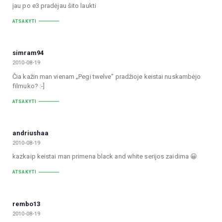
jau po e3 pradėjau šito laukti
ATSAKYTI
simram94
2010-08-19
Čia kažin man vienam „Pegi twelve“ pradžioje keistai nuskambėjo
filmuko? :-]
ATSAKYTI
andriushaa
2010-08-19
kazkaip keistai man primena black and white serijos zaidima 😀
ATSAKYTI
rembo13
2010-08-19