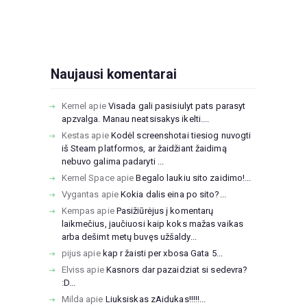
Naujausi komentarai
Kernel
apie
Visada gali pasisiulyt pats parasyt
apzvalga. Manau neatsisakys ikelti....
Kestas
apie
Kodėl screenshotai tiesiog nuvogti
iš Steam platformos, ar žaidžiant žaidimą
nebuvo galima padaryti ...
Kernel Space
apie
Begalo laukiu sito zaidimo!...
Vygantas
apie
Kokia dalis eina po sito?...
Kempas
apie
Pasižiūrėjus į komentarų
laikmečius, jaučiuosi kaip koks mažas vaikas
arba dešimt metų buvęs užšaldy...
pijus
apie
kap r žaisti per xbosa Gata 5...
Elviss
apie
Kasnors dar pazaidziat si sedevra?
:D...
Milda
apie
Liuksiskas zAidukas!!!!!...