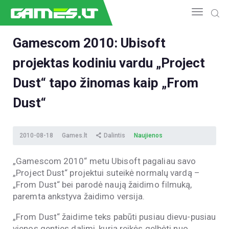
Gamescom 2010: Ubisoft
projektas kodiniu vardu „Project
NAUJIENOS
GAMEDEV
Dust“ tapo žinomas kaip „From
ESPORTAS
Dust“
GELEŽIS
VIDEO
2010-08-18
Games.lt
Dalintis
Naujienos
APŽVALGOS
ŽAIDIMAI
„Gamescom 2010“ metu Ubisoft pagaliau savo
„Project Dust“ projektui suteikė normalų vardą –
„From Dust“ bei parodė naują žaidimo filmuką,
paremta ankstyva žaidimo versija.
„From Dust“ žaidime teks pabūti pusiau dievu-pusiau
vienos genties dalimi, kurią reikės gelbėti nuo