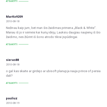
ATSAKYTI
MarKo9209
2010-08-18
Nežinau kaip jum, bet man šis žaidimas primena „Black & White“.
Manau iš jo ir sėmėsi kai kurių idėjų. Lauksiu daugiau naujienų iš šio
žaidimo, nes žiūrint iš šono atrodo tikrai įspūdingai.
ATSAKYTI
sieras88
2010-08-18
o gal kas skaite ar girdejo ar ubisoft planupja nauja prince of persia
dali?
ATSAKYTI
pauliuz
2010-08-19