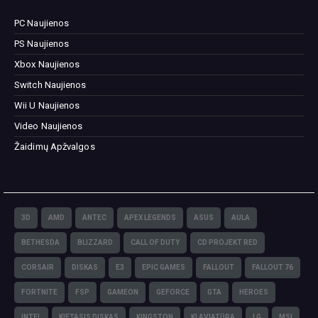
PC Naujienos
PS Naujienos
Xbox Naujienos
Switch Naujienos
Wii U Naujienos
Video Naujienos
Žaidimų Apžvalgos
3D
AMD
ANTEC
APEX LEGENDS
ASUS
AULA
BETHESDA
BLIZZARD
CALL OF DUTY
CD PROJEKT RED
CORSAIR
DISKAS
E3
EPIC GAMES
FALLOUT
FALLOUT 76
FORTNITE
FSP
GAMEON
GEFORCE
GTA
HEROES
INTEL
KIETASIS DISKAS
KINGSTON
KLAVIATŪRA
LG
MSI