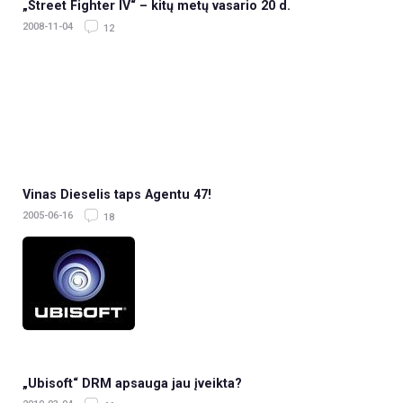
„Street Fighter IV“ – kitų metų vasario 20 d.
2008-11-04
12
Vinas Dieselis taps Agentu 47!
2005-06-16
18
„Ubisoft“ DRM apsauga jau įveikta?