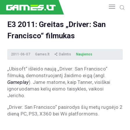
E3 2011: Greitas „Driver: San
Francisco“ filmukas
NAUJIENOS
GAMEDEV
ESPORTAS
2011-06-07
Games.lt
Dalintis
Naujienos
GELEŽIS
„Ubisoft“ išleido naują „Driver: San Francisco“
VIDEO
filmuką, demonstruojantį žaidimo eigą (angl.
APŽVALGOS
Gameplay
). Jame matome, kaip Tanner, visiškai
ŽAIDIMAI
ignoruodamas kelių eismo taisykles, vaikosi
Jericho.
„Driver: San Francisco“ pasirodys šių metų rugsėjo 2
dieną PC, PS3, X360 bei Wii platformoms.