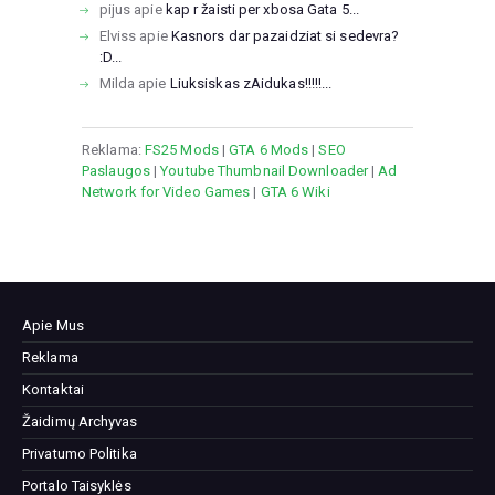
pijus
apie
kap r žaisti per xbosa Gata 5...
Elviss
apie
Kasnors dar pazaidziat si sedevra?
:D...
Milda
apie
Liuksiskas zAidukas!!!!!...
Reklama:
FS25 Mods
|
GTA 6 Mods
|
SEO
Paslaugos
|
Youtube Thumbnail Downloader
|
Ad
Network for Video Games
|
GTA 6 Wiki
Apie Mus
Reklama
Kontaktai
Žaidimų Archyvas
Privatumo Politika
Portalo Taisyklės