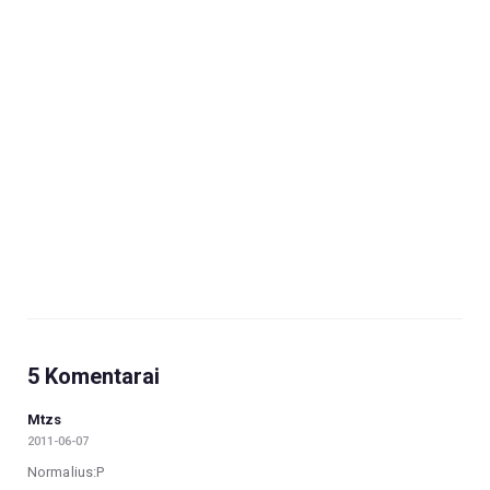
5 Komentarai
Mtzs
2011-06-07
Normalius:P