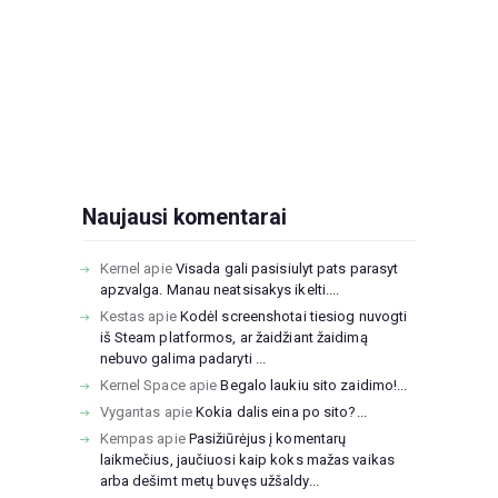
Naujausi komentarai
Kernel
apie
Visada gali pasisiulyt pats parasyt
apzvalga. Manau neatsisakys ikelti....
Kestas
apie
Kodėl screenshotai tiesiog nuvogti
iš Steam platformos, ar žaidžiant žaidimą
nebuvo galima padaryti ...
Kernel Space
apie
Begalo laukiu sito zaidimo!...
Vygantas
apie
Kokia dalis eina po sito?...
Kempas
apie
Pasižiūrėjus į komentarų
laikmečius, jaučiuosi kaip koks mažas vaikas
arba dešimt metų buvęs užšaldy...