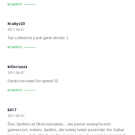
ATSAKYTI
Krakys23
2011-06-07
Tas collectors pack gerai atrodo :).
ATSAKYTI
killeriuxxx
2011-06-07
Geriau nei need for speed 😉
ATSAKYTI
E417
2011-06-07
Šiuo žaidimu aš tikrai nusivyliau… Jau pernai vasarą buvom
gamescom, matėm, žaidėm, dar rudenį turėjo pasirodyt. Ne. Dabar