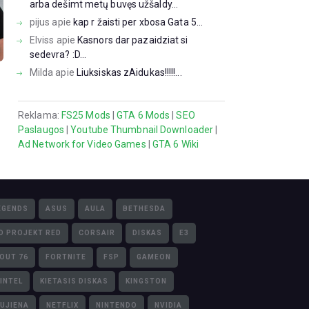
arba dešimt metų buvęs užšaldy...
pijus
apie
kap r žaisti per xbosa Gata 5...
Elviss
apie
Kasnors dar pazaidziat si
sedevra? :D...
Milda
apie
Liuksiskas zAidukas!!!!!...
Reklama:
FS25 Mods
|
GTA 6 Mods
|
SEO
Paslaugos
|
Youtube Thumbnail Downloader
|
Ad Network for Video Games
|
GTA 6 Wiki
EGENDS
ASUS
AULA
BETHESDA
D PROJEKT RED
CORSAIR
DISKAS
E3
LOUT 76
FORTNITE
FSP
GAMEON
INTEL
KIETASIS DISKAS
KINGSTON
UJIENA
NETFLIX
NINTENDO
NVIDIA