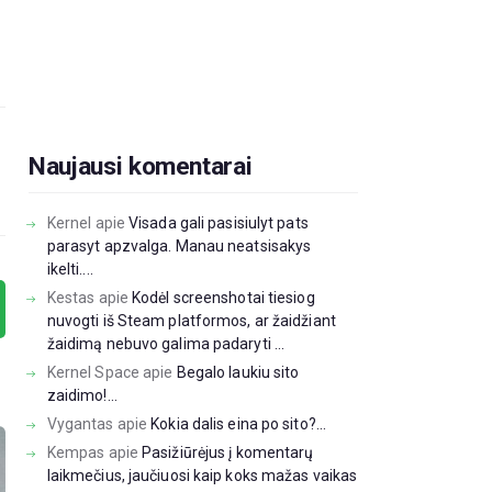
Naujausi komentarai
Kernel
apie
Visada gali pasisiulyt pats
parasyt apzvalga. Manau neatsisakys
ikelti....
Kestas
apie
Kodėl screenshotai tiesiog
nuvogti iš Steam platformos, ar žaidžiant
žaidimą nebuvo galima padaryti ...
Kernel Space
apie
Begalo laukiu sito
zaidimo!...
Vygantas
apie
Kokia dalis eina po sito?...
Kempas
apie
Pasižiūrėjus į komentarų
laikmečius, jaučiuosi kaip koks mažas vaikas