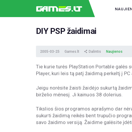
NAUJIE
DIY PSP žaidimai
2005-03-25
Games.lt
Dalintis
Naujienos
Tie kurie turės PlayStation Portable galės 
Player, kuri leis tą patį žaidimą perkeltį į PC
Jeigu norėsite žaisti žaidėjo sukurtą žaid
birželio mėnesį. Ji kainuos 38 dolerius.
Tikslios šios programos aprašymo dar nėra,
sukurti žaidimą reikės bent trupučio progr
savo žaidimo versiją. Žaidime galėsite įdėt