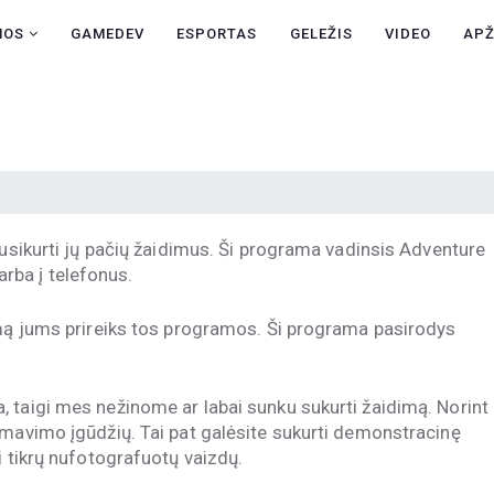
NAUJIENOS
NOS
GAMEDEV
ESPORTAS
GELEŽIS
VIDEO
AP
GAMEDEV
ESPORTAS
GELEŽIS
VIDEO
susikurti jų pačių žaidimus. Ši programa vadinsis Adventure
APŽVALGOS
 arba į telefonus.
ŽAIDIMAI
imą jums prireiks tos programos. Ši programa pasirodys
 taigi mes nežinome ar labai sunku sukurti žaidimą. Norint
amavimo įgūdžių. Tai pat galėsite sukurti demonstracinę
i tikrų nufotografuotų vaizdų.