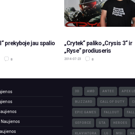
I“ prekyboje jau spalio
„Crytek“ paliko „Crysis 3“ ir
„Ryse“ prodiuseris
2014-07-23
8
8
jienos
3D
AMD
ANTEC
APEX L
jienos
BLIZZARD
CALL OF DUTY
C
aujienos
EPIC GAMES
FALLOUT
FAL
 Naujienos
GEFORCE
GTA
HEROES
Naujienos
KLAVIATŪRA
LG
MSI
NA