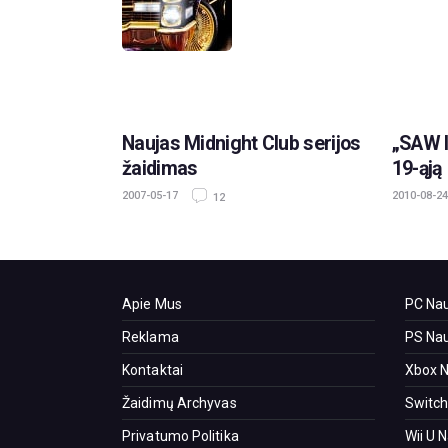
Naujas Midnight Club serijos
„SAW I
žaidimas
19-ąją
2007-05-17
2010-08-24
12
Apie Mus
PC Nau
Reklama
PS Nau
Kontaktai
Xbox N
Žaidimų Archyvas
Switch
Privatumo Politika
Wii U 