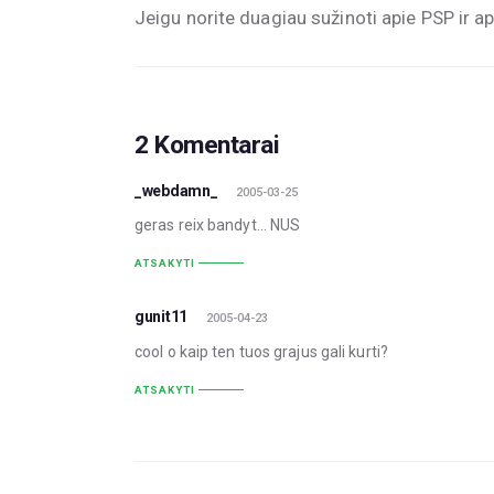
Jeigu norite duagiau sužinoti apie PSP ir 
2 Komentarai
_webdamn_
2005-03-25
geras reix bandyt… NUS
ATSAKYTI
gunit11
2005-04-23
cool o kaip ten tuos grajus gali kurti?
ATSAKYTI