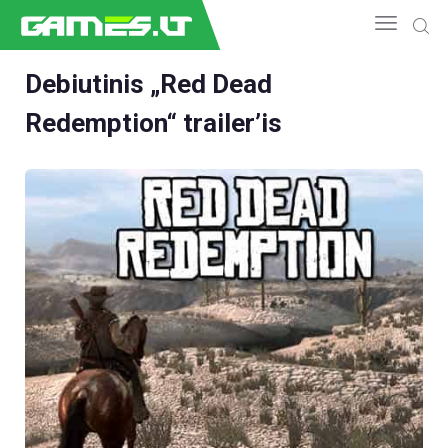
Debiutinis „Red Dead
Redemption“ trailer’is
NAUJIENOS
GAMEDEV
ESPORTAS
GELEŽIS
VIDEO
APŽVALGOS
ŽAIDIMAI