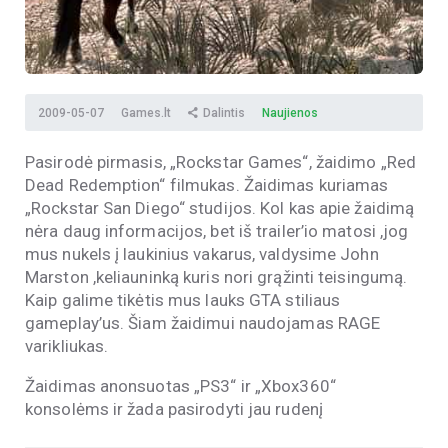
2009-05-07
Games.lt
Dalintis
Naujienos
Pasirodė pirmasis, „Rockstar Games“, žaidimo „Red
Dead Redemption“ filmukas. Žaidimas kuriamas
„Rockstar San Diego“ studijos. Kol kas apie žaidimą
nėra daug informacijos, bet iš trailer’io matosi ,jog
mus nukels į laukinius vakarus, valdysime John
Marston ,keliauninką kuris nori grąžinti teisingumą.
Kaip galime tikėtis mus lauks GTA stiliaus
gameplay’us. Šiam žaidimui naudojamas RAGE
varikliukas.
Žaidimas anonsuotas „PS3“ ir „Xbox360“
konsolėms ir žada pasirodyti jau rudenį