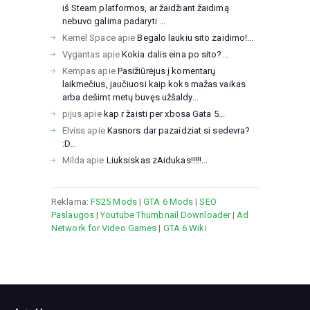
iš Steam platformos, ar žaidžiant žaidimą
nebuvo galima padaryti ...
Kernel Space
apie
Begalo laukiu sito zaidimo!...
Vygantas
apie
Kokia dalis eina po sito?...
Kempas
apie
Pasižiūrėjus į komentarų
laikmečius, jaučiuosi kaip koks mažas vaikas
arba dešimt metų buvęs užšaldy...
pijus
apie
kap r žaisti per xbosa Gata 5...
Elviss
apie
Kasnors dar pazaidziat si sedevra?
:D...
Milda
apie
Liuksiskas zAidukas!!!!!...
Reklama:
FS25 Mods
|
GTA 6 Mods
|
SEO
Paslaugos
|
Youtube Thumbnail Downloader
|
Ad
Network for Video Games
|
GTA 6 Wiki