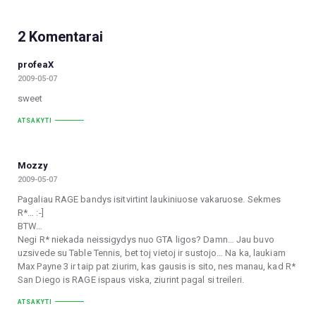
2 Komentarai
profeaX
2009-05-07
sweet
ATSAKYTI
Mozzy
2009-05-07
Pagaliau RAGE bandys isitvirtint laukiniuose vakaruose. Sekmes
R*… :-]
BTW…
Negi R* niekada neissigydys nuo GTA ligos? Damn… Jau buvo
uzsivede su Table Tennis, bet toj vietoj ir sustojo… Na ka, laukiam
Max Payne 3 ir taip pat ziurim, kas gausis is sito, nes manau, kad R*
San Diego is RAGE ispaus viska, ziurint pagal si treileri.
ATSAKYTI