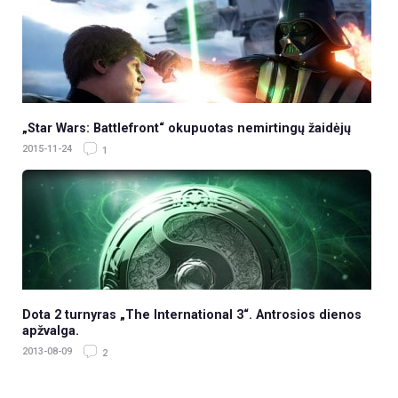
„Star Wars: Battlefront“ okupuotas nemirtingų žaidėjų
2015-11-24
1
Dota 2 turnyras „The International 3“. Antrosios dienos
apžvalga.
2013-08-09
2