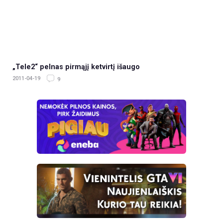
„Tele2“ pelnas pirmąjį ketvirtį išaugo
2011-04-19
9