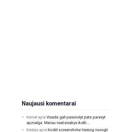
Naujausi komentarai
Kernel
apie
Visada gali pasisiulyt pats parasyt
apzvalga. Manau neatsisakys ikelti....
Kestas
apie
Kodėl screenshotai tiesiog nuvogti