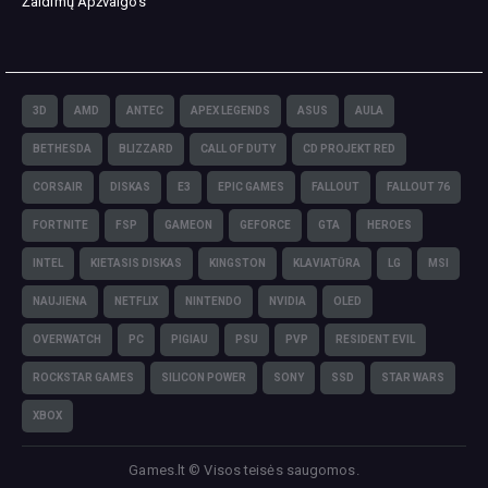
Žaidimų Apžvalgos
3D
AMD
ANTEC
APEX LEGENDS
ASUS
AULA
BETHESDA
BLIZZARD
CALL OF DUTY
CD PROJEKT RED
CORSAIR
DISKAS
E3
EPIC GAMES
FALLOUT
FALLOUT 76
FORTNITE
FSP
GAMEON
GEFORCE
GTA
HEROES
INTEL
KIETASIS DISKAS
KINGSTON
KLAVIATŪRA
LG
MSI
NAUJIENA
NETFLIX
NINTENDO
NVIDIA
OLED
OVERWATCH
PC
PIGIAU
PSU
PVP
RESIDENT EVIL
ROCKSTAR GAMES
SILICON POWER
SONY
SSD
STAR WARS
XBOX
Games.lt © Visos teisės saugomos.