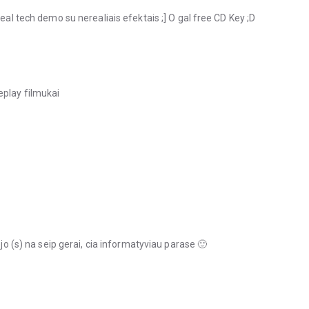
real tech demo su nerealiais efektais ;] O gal free CD Key ;D
eplay filmukai
ejo (s) na seip gerai, cia informatyviau parase 🙂