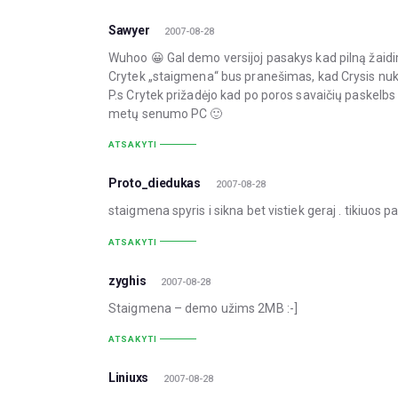
Sawyer
2007-08-28
Wuhoo 😀 Gal demo versijoj pasakys kad pilną žaidimą i
Crytek „staigmena“ bus pranešimas, kad Crysis nukel
P.s Crytek prižadėjo kad po poros savaičių paskelbs o
metų senumo PC 🙂
ATSAKYTI
Proto_diedukas
2007-08-28
staigmena spyris i sikna bet vistiek geraj . tikiuos 
ATSAKYTI
zyghis
2007-08-28
Staigmena – demo užims 2MB :-]
ATSAKYTI
Liniuxs
2007-08-28