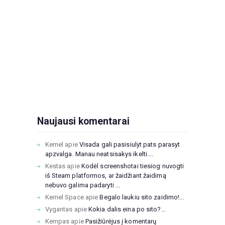
Naujausi komentarai
Kernel
apie
Visada gali pasisiulyt pats parasyt
apzvalga. Manau neatsisakys ikelti....
Kestas
apie
Kodėl screenshotai tiesiog nuvogti
iš Steam platformos, ar žaidžiant žaidimą
nebuvo galima padaryti ...
Kernel Space
apie
Begalo laukiu sito zaidimo!...
Vygantas
apie
Kokia dalis eina po sito?...
Kempas
apie
Pasižiūrėjus į komentarų