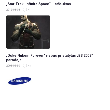
„Star Trek: Infinite Space“ – atšauktas
2012-08-08
1
„Duke Nukem Forever“ nebus pristatytas „E3 2008“
parodoje
2008-06-30
10