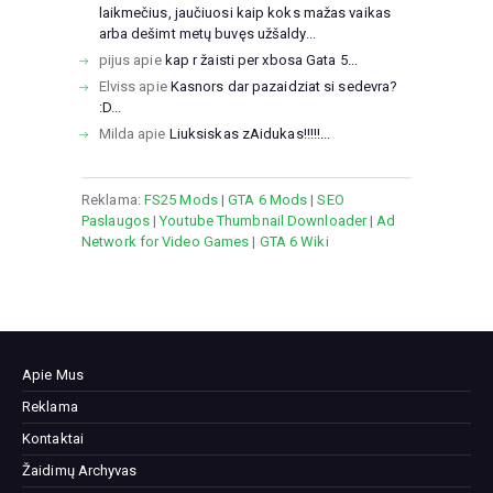
laikmečius, jaučiuosi kaip koks mažas vaikas
arba dešimt metų buvęs užšaldy...
pijus
apie
kap r žaisti per xbosa Gata 5...
Elviss
apie
Kasnors dar pazaidziat si sedevra?
:D...
Milda
apie
Liuksiskas zAidukas!!!!!...
Reklama:
FS25 Mods
|
GTA 6 Mods
|
SEO
Paslaugos
|
Youtube Thumbnail Downloader
|
Ad
Network for Video Games
|
GTA 6 Wiki
Apie Mus
Reklama
Kontaktai
Žaidimų Archyvas