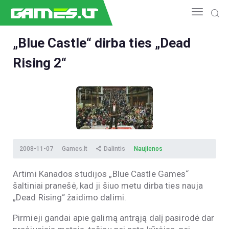
„Blue Castle“ dirba ties „Dead
Rising 2“
NAUJIENOS
GAMEDEV
ESPORTAS
GELEŽIS
VIDEO
APŽVALGOS
2008-11-07
Games.lt
Dalintis
Naujienos
ŽAIDIMAI
Artimi Kanados studijos „Blue Castle Games“
šaltiniai pranešė, kad ji šiuo metu dirba ties nauja
„Dead Rising“ žaidimo dalimi.
Pirmieji gandai apie galimą antrąją dalį pasirodė dar