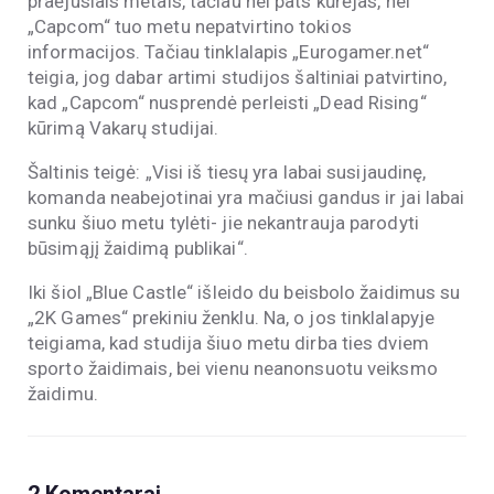
praėjusiais metais, tačiau nei pats kūrėjas, nei
„Capcom“ tuo metu nepatvirtino tokios
informacijos. Tačiau tinklalapis „Eurogamer.net“
teigia, jog dabar artimi studijos šaltiniai patvirtino,
kad „Capcom“ nusprendė perleisti „Dead Rising“
kūrimą Vakarų studijai.
Šaltinis teigė: „Visi iš tiesų yra labai susijaudinę,
komanda neabejotinai yra mačiusi gandus ir jai labai
sunku šiuo metu tylėti- jie nekantrauja parodyti
būsimąjį žaidimą publikai“.
Iki šiol „Blue Castle“ išleido du beisbolo žaidimus su
„2K Games“ prekiniu ženklu. Na, o jos tinklalapyje
teigiama, kad studija šiuo metu dirba ties dviem
sporto žaidimais, bei vienu neanonsuotu veiksmo
žaidimu.