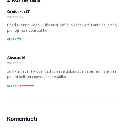
2 Komentarai
GroteskasLT
2008-11-07
Dead Rising 2 Jega!!! Tikejausi kad bus kadanors ir anra dalis nes
pirmoji man labai patiko!
ATSAKYTI
Aivaras16
2008-11-08
Jo tikrai jega. Tikiuosi kad su save viskas bus dabar normalei nes
pirmoi dali man save labai nepatiko…
ATSAKYTI
Komentuoti