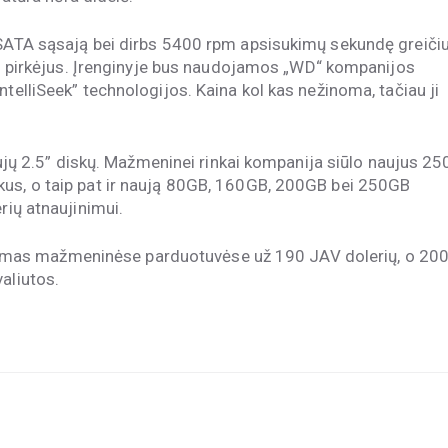
 SATA sąsają bei dirbs 5400 rpm apsisukimų sekundę greiči
sės pirkėjus. Įrenginyje bus naudojamos „WD“ kompanijos
ntelliSeek” technologijos. Kaina kol kas nežinoma, tačiau ji
naujų 2.5” diskų. Mažmeninei rinkai kompanija siūlo naujus 25
kus, o taip pat ir naują 80GB, 160GB, 200GB bei 250GB
rių atnaujinimui.
mas mažmeninėse parduotuvėse už 190 JAV dolerių, o 20
aliutos.