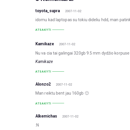
toyota_supra
2007-11-02
idomu kad laptopas su tokiu dideliu hdd, man patin
ATSAKYTI
Kamikaze
2007-11-02
Nu va cia tai galingai 320gb 9.5 mm dydžio korpuse
Kamikaze
ATSAKYTI
Alonzo2
2007-11-02
Man reiktu bent jau 160gb 🙂
ATSAKYTI
Alkemichas
2007-11-02
:N