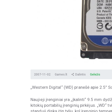
2007-11-02
Games.lt
Dalintis
Geležis
„Western Digital“ (WD) pranešė apie 2.5” S
Naujieji įrenginiai yra „įkalinti“ 9.5 mm dy
kitokių portabilių įrenginių pirkėjus. „WD“ 
standųjį diską itin tyliu, kol įrenginio tempe