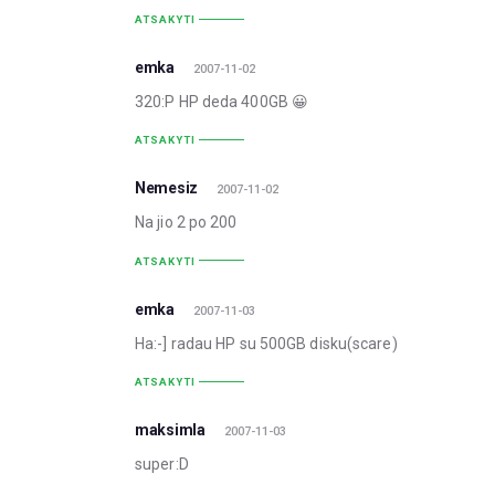
ATSAKYTI
emka
2007-11-02
320:P HP deda 400GB 😀
ATSAKYTI
Nemesiz
2007-11-02
Na jio 2 po 200
ATSAKYTI
emka
2007-11-03
Ha:-] radau HP su 500GB disku(scare)
ATSAKYTI
maksimla
2007-11-03
super:D