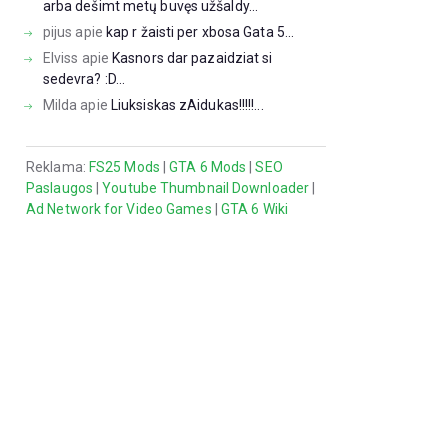
arba dešimt metų buvęs užšaldy...
pijus
apie
kap r žaisti per xbosa Gata 5...
Elviss
apie
Kasnors dar pazaidziat si
sedevra? :D...
Milda
apie
Liuksiskas zAidukas!!!!!...
Reklama:
FS25 Mods
|
GTA 6 Mods
|
SEO
Paslaugos
|
Youtube Thumbnail Downloader
|
Ad Network for Video Games
|
GTA 6 Wiki