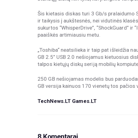
Šis kietasis diskas turi 3 Gb/s pralaidumo
ir taikysis į aukštesnės, nei vidutinės kla
sukurtos “WhisperDrive”, “ShockGuard” ir “I
paaiškės artimiausiu metu.
„Toshiba“ neatsilieka ir taip pat išleidžia 
GB 2.5” USB 2.0 nešiojamus kietuosius dis
talpos kietųjų diskų seriją mobilių kompiute
250 GB nešiojamas modelis bus parduoda
GB versija kainuos 170 vienetų tos pačios v
TechNews.LT Games.LT
8 Komentarai