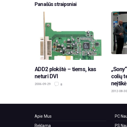
Panašūs straipsniai
ADD2 plokštė – tiems, kas
„Sony“ 
neturi DVI
colių t
neįtikė
2006-09-29
8
2012-08-30
Apie Mus
PC Nau
Reklama
PS Nau