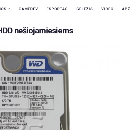
NAUJIENOS
NOS
GAMEDEV
ESPORTAS
GELEŽIS
VIDEO
AP
GAMEDEV
 HDD nešiojamiesiems
ESPORTAS
GELEŽIS
VIDEO
APŽVALGOS
ŽAIDIMAI