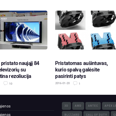
pristato naująjį 84
Pristatomas aušintuvas,
elevizorių su
kurio spalvą galėsite
tina rezoliucija
pasirinti patys
2016-01-20
10
1
jienos
3D
AMD
ANTEC
APEX L
jienos
BLIZZARD
CALL OF DUTY
C