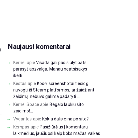
u
Naujausi komentarai
0
Kernel
apie
Visada gali pasisiulyt pats
parasyt apzvalga. Manau neatsisakys
ikelti....
0
Kestas
apie
Kodėl screenshotai tiesiog
nuvogti iš Steam platformos, ar žaidžiant
žaidimą nebuvo galima padaryti ...
Kernel Space
apie
Begalo laukiu sito
zaidimo!...
Vygantas
apie
Kokia dalis eina po sito?...
Kempas
apie
Pasižiūrėjus į komentarų
laikmečius, jaučiuosi kaip koks mažas vaikas