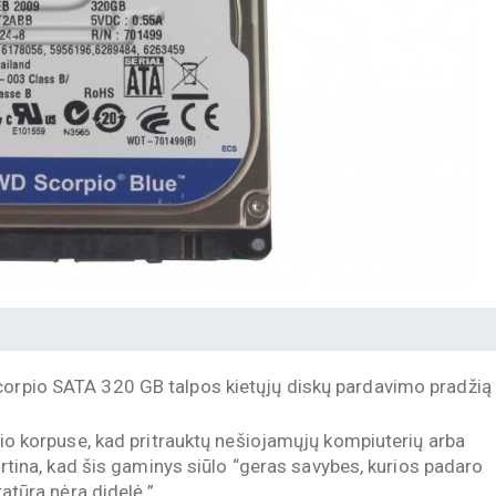
corpio SATA 320 GB talpos kietųjų diskų pardavimo pradžią 
džio korpuse, kad pritrauktų nešiojamųjų kompiuterių arba
tvirtina, kad šis gaminys siūlo “geras savybes, kurios padaro
ratūra nėra didelė.”