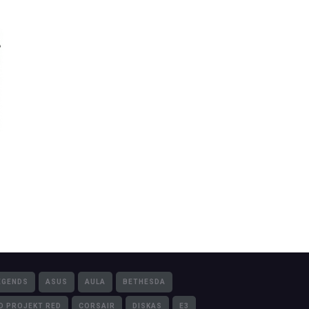
EGENDS
ASUS
AULA
BETHESDA
D PROJEKT RED
CORSAIR
DISKAS
E3