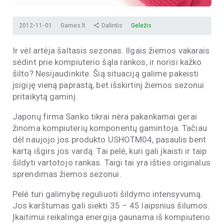
2012-11-01
Games.lt
Dalintis
Geležis
Ir vėl artėja šaltasis sezonas. Ilgais žiemos vakarais
sėdint prie kompiuterio šąla rankos, ir norisi kažko
šilto? Nesijaudinkite. Šią situaciją galime pakeisti
įsigiję vieną paprastą, bet išskirtinį žiemos sezonui
pritaikytą gaminį.
Japonų firma Sanko tikrai nėra pakankamai gerai
žinoma kompiuterių komponentų gamintoja. Tačiau
dėl naujojo jos produkto USHOTM04, pasaulis bent
kartą išgirs jos vardą. Tai pelė, kuri gali įkaisti ir taip
šildyti vartotojo rankas. Taigi tai yra išties originalus
sprendimas žiemos sezonui.
Pelė turi galimybę reguliuoti šildymo intensyvumą.
Jos karštumas gali siekti 35 – 45 laipsnius šilumos.
Įkaitimui reikalinga energija gaunama iš kompiuterio