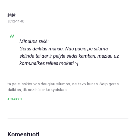
约翰
2012-11-03
Minduxs rašė:
Geras daiktas manau. Nuo pacio pc siluma
sklinda tai dar ir pelyte sildis kambari, maziau uz
komunalkes reikes moketi :-]
ta pele isskirs vos daugiau silumos, nei tavo kunas. Seip geras
daiktas, tik nezinia ar kokybiskas..
ATSAKYTI
Komentuoti