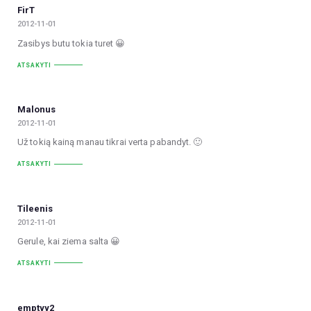
FirT
2012-11-01
Zasibys butu tokia turet 😀
ATSAKYTI
Malonus
2012-11-01
Už tokią kainą manau tikrai verta pabandyt. 🙂
ATSAKYTI
Tileenis
2012-11-01
Gerule, kai ziema salta 😀
ATSAKYTI
emptyy2