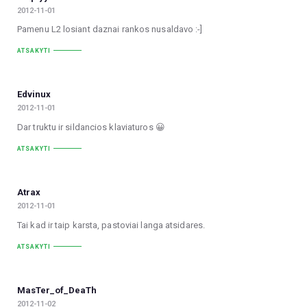
2012-11-01
Pamenu L2 losiant daznai rankos nusaldavo :-]
ATSAKYTI
Edvinux
2012-11-01
Dar truktu ir sildancios klaviaturos 😀
ATSAKYTI
Atrax
2012-11-01
Tai kad ir taip karsta, pastoviai langa atsidares.
ATSAKYTI
MasTer_of_DeaTh
2012-11-02