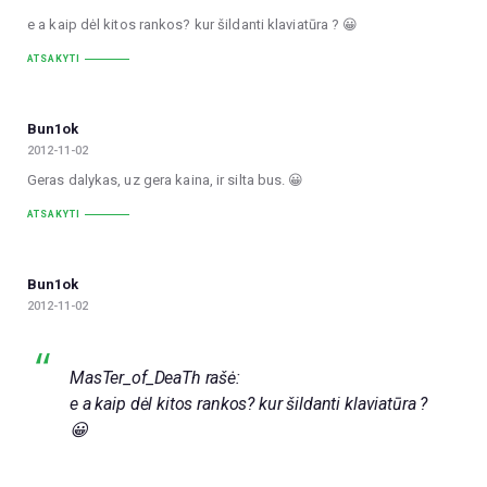
e a kaip dėl kitos rankos? kur šildanti klaviatūra ? 😀
ATSAKYTI
Bun1ok
2012-11-02
Geras dalykas, uz gera kaina, ir silta bus. 😀
ATSAKYTI
Bun1ok
2012-11-02
MasTer_of_DeaTh rašė:
e a kaip dėl kitos rankos? kur šildanti klaviatūra ?
😀