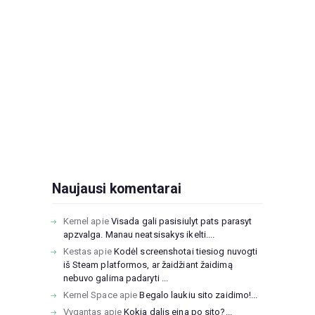
Naujausi komentarai
Kernel
apie
Visada gali pasisiulyt pats parasyt
apzvalga. Manau neatsisakys ikelti....
Kestas
apie
Kodėl screenshotai tiesiog nuvogti
iš Steam platformos, ar žaidžiant žaidimą
nebuvo galima padaryti ...
Kernel Space
apie
Begalo laukiu sito zaidimo!...
Vygantas
apie
Kokia dalis eina po sito?...