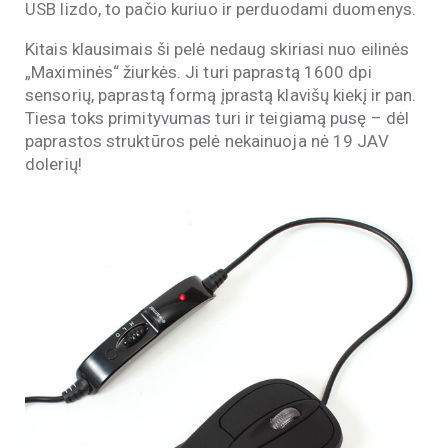
USB lizdo, to pačio kuriuo ir perduodami duomenys.
Kitais klausimais ši pelė nedaug skiriasi nuo eilinės
„Maximinės“ žiurkės. Ji turi paprastą 1600 dpi
sensorių, paprastą formą įprastą klavišų kiekį ir pan.
Tiesa toks primityvumas turi ir teigiamą pusę – dėl
paprastos struktūros pelė nekainuoja nė 19 JAV
dolerių!