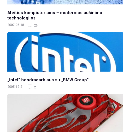
Ateities kompiuteriams – modernios aušinimo
technologijos
2007-08-18
26
„Intel“ bendradarbiaus su „BMW Group“
2005-12-21
2