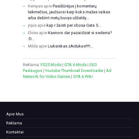
Kempas
apie
Pasižiūrėjus į komentarų
laikmečius, jaučiuosi kaip koks mažas vaikas
arba dešimt metų buvęs užšaldy...
pijus
apie
kap r žaisti per xbosa Gata 5...
Elviss
apie
Kasnors dar pazaidziat si sedevra?
:D...
Milda
apie
Liuksiskas zAidukas!!!!!...
Reklama:
FS25 Mods
|
GTA 6 Mods
|
SEO
Paslaugos
|
Youtube Thumbnail Downloader
|
Ad
Network for Video Games
|
GTA 6 Wiki
Apie Mus
Reklama
Kontaktai