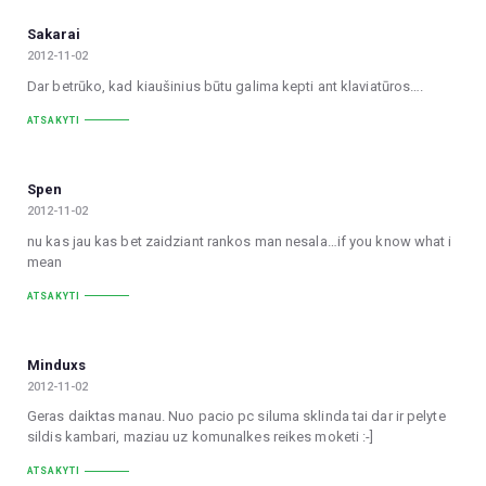
Sakarai
2012-11-02
Dar betrūko, kad kiaušinius būtu galima kepti ant klaviatūros….
ATSAKYTI
Spen
2012-11-02
nu kas jau kas bet zaidziant rankos man nesala…if you know what i
mean
ATSAKYTI
Minduxs
2012-11-02
Geras daiktas manau. Nuo pacio pc siluma sklinda tai dar ir pelyte
sildis kambari, maziau uz komunalkes reikes moketi :-]
ATSAKYTI