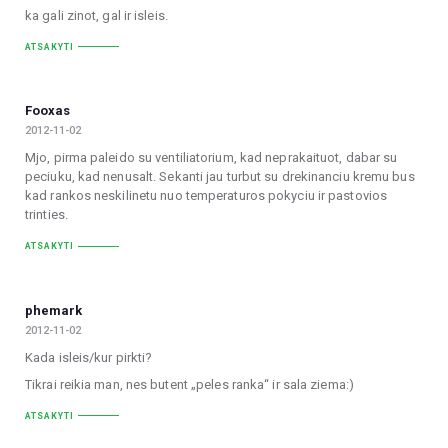
ka gali zinot, gal ir isleis.
ATSAKYTI
Fooxas
2012-11-02
Mjo, pirma paleido su ventiliatorium, kad neprakaituot, dabar su
peciuku, kad nenusalt. Sekanti jau turbut su drekinanciu kremu bus
kad rankos neskilinetu nuo temperaturos pokyciu ir pastovios
trinties.
ATSAKYTI
phemark
2012-11-02
Kada isleis/kur pirkti?
Tikrai reikia man, nes butent „peles ranka“ ir sala ziema:)
ATSAKYTI