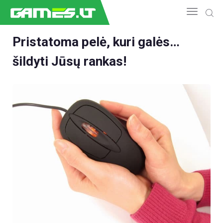
Pristatoma pelė, kuri galės…
šildyti Jūsų rankas!
NAUJIENOS
GAMEDEV
ESPORTAS
GELEŽIS
VIDEO
APŽVALGOS
ŽAIDIMAI