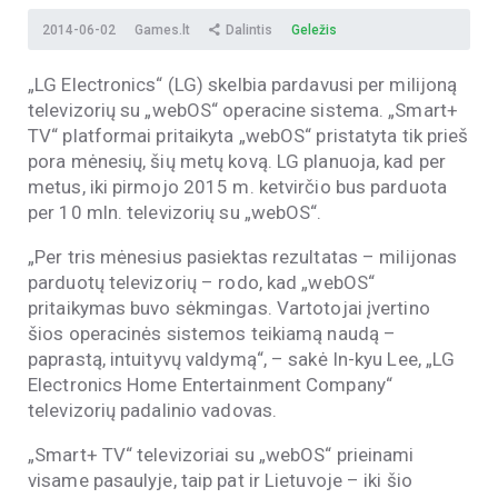
2014-06-02
Games.lt
Dalintis
Geležis
„LG Electronics“ (LG) skelbia pardavusi per milijoną
televizorių su „webOS“ operacine sistema. „Smart+
TV“ platformai pritaikyta „webOS“ pristatyta tik prieš
pora mėnesių, šių metų kovą. LG planuoja, kad per
metus, iki pirmojo 2015 m. ketvirčio bus parduota
per 10 mln. televizorių su „webOS“.
„Per tris mėnesius pasiektas rezultatas – milijonas
parduotų televizorių – rodo, kad „webOS“
pritaikymas buvo sėkmingas. Vartotojai įvertino
šios operacinės sistemos teikiamą naudą –
paprastą, intuityvų valdymą“, – sakė In-kyu Lee, „LG
Electronics Home Entertainment Company“
televizorių padalinio vadovas.
„Smart+ TV“ televizoriai su „webOS“ prieinami
visame pasaulyje, taip pat ir Lietuvoje – iki šio