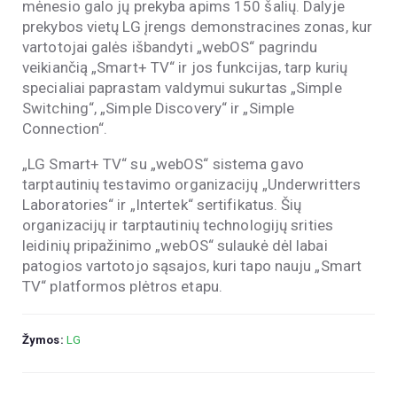
mėnesio galo jų prekyba apims 150 šalių. Dalyje
prekybos vietų LG įrengs demonstracines zonas, kur
vartotojai galės išbandyti „webOS“ pagrindu
veikiančią „Smart+ TV“ ir jos funkcijas, tarp kurių
specialiai paprastam valdymui sukurtas „Simple
Switching“, „Simple Discovery“ ir „Simple
Connection“.
„LG Smart+ TV“ su „webOS“ sistema gavo
tarptautinių testavimo organizacijų „Underwritters
Laboratories“ ir „Intertek“ sertifikatus. Šių
organizacijų ir tarptautinių technologijų srities
leidinių pripažinimo „webOS“ sulaukė dėl labai
patogios vartotojo sąsajos, kuri tapo nauju „Smart
TV“ platformos plėtros etapu.
Žymos:
LG