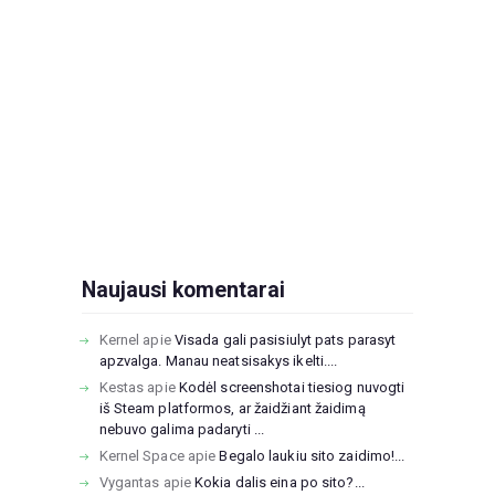
Naujausi komentarai
Kernel
apie
Visada gali pasisiulyt pats parasyt
apzvalga. Manau neatsisakys ikelti....
Kestas
apie
Kodėl screenshotai tiesiog nuvogti
iš Steam platformos, ar žaidžiant žaidimą
nebuvo galima padaryti ...
Kernel Space
apie
Begalo laukiu sito zaidimo!...
Vygantas
apie
Kokia dalis eina po sito?...