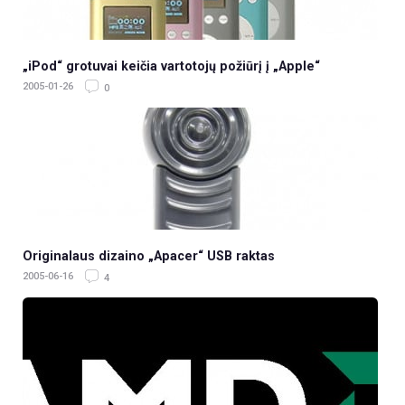
„iPod“ grotuvai keičia vartotojų požiūrį į „Apple“
2005-01-26
0
Originalaus dizaino „Apacer“ USB raktas
2005-06-16
4