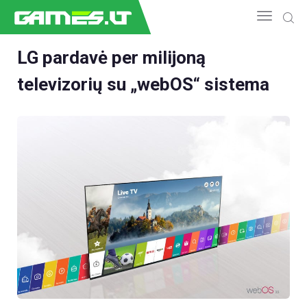
LG pardavė per milijoną
televizorių su „webOS“ sistema
NAUJIENOS
GAMEDEV
ESPORTAS
GELEŽIS
VIDEO
APŽVALGOS
ŽAIDIMAI