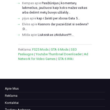
Kempas
apie
Pasižiūrėjus į komentarų
laikmečius, jaučiuosi kaip koks mažas vaikas
arba dešimt metų buvęs užšaldy...
pijus
apie
kap r žaisti per xbosa Gata 5...
Elviss
apie
Kasnors dar pazaidziat si sedevra?
:D...
Milda
apie
Liuksiskas zAidukas!!!!!...
Reklama:
FS25 Mods
|
GTA 6 Mods
|
SEO
Paslaugos
|
Youtube Thumbnail Downloader
|
Ad
Network for Video Games
|
GTA 6 Wiki
Apie Mus
Reklama
Kontaktai
Žaidimų Archyvas