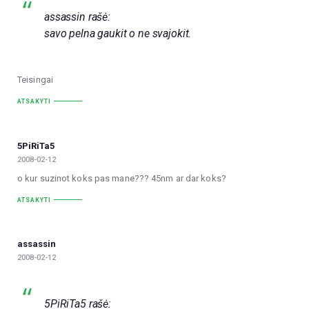
assassin rašė:
savo pelna gaukit o ne svajokit.
Teisingai
ATSAKYTI
5PiRiTa5
2008-02-12
o kur suzinot koks pas mane??? 45nm ar dar koks?
ATSAKYTI
assassin
2008-02-12
5PiRiTa5 rašė: