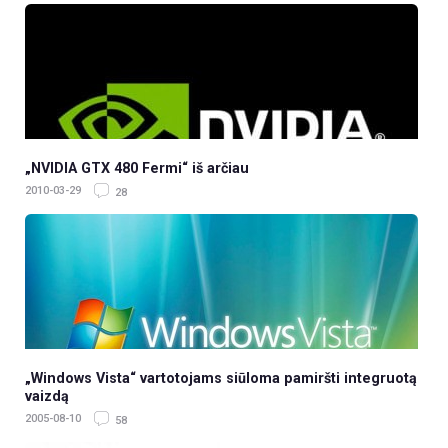
„NVIDIA GTX 480 Fermi“ iš arčiau
2010-03-29
28
„Windows Vista“ vartotojams siūloma pamiršti integruotą
vaizdą
2005-08-10
58