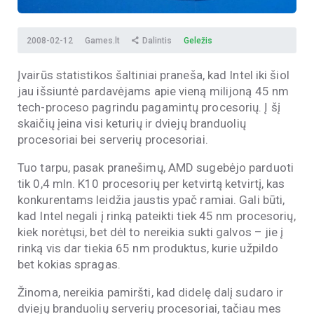
2008-02-12
Games.lt
Dalintis
Geležis
Įvairūs statistikos šaltiniai praneša, kad Intel iki šiol
jau išsiuntė pardavėjams apie vieną milijoną 45 nm
tech-proceso pagrindu pagamintų procesorių. Į šį
skaičių įeina visi keturių ir dviejų branduolių
procesoriai bei serverių procesoriai.
Tuo tarpu, pasak pranešimų, AMD sugebėjo parduoti
tik 0,4 mln. K10 procesorių per ketvirtą ketvirtį, kas
konkurentams leidžia jaustis ypač ramiai. Gali būti,
kad Intel negali į rinką pateikti tiek 45 nm procesorių,
kiek norėtųsi, bet dėl to nereikia sukti galvos – jie į
rinką vis dar tiekia 65 nm produktus, kurie užpildo
bet kokias spragas.
Žinoma, nereikia pamiršti, kad didelę dalį sudaro ir
dviejų branduolių serverių procesoriai, tačiau mes