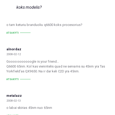
koks modelis?
o tam keturiu branduoliu q6600 koks procesorius?
ATSAKYTI
alnordaz
2008-02-12
Gooooooooooogle is your friend…
Q6600 65nm. Kol kas vienintelis quad ne servams su 45nm yra Tas
Yorkfield’as QX9650. Na ir dar keli C2D yra 45nm.
ATSAKYTI
metalazz
2008-02-13
o labai skirias 45nm nuo 65nm