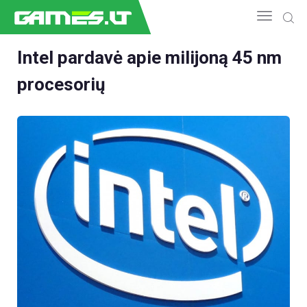
Intel pardavė apie milijoną 45 nm
procesorių
NAUJIENOS
GAMEDEV
ESPORTAS
GELEŽIS
VIDEO
APŽVALGOS
ŽAIDIMAI