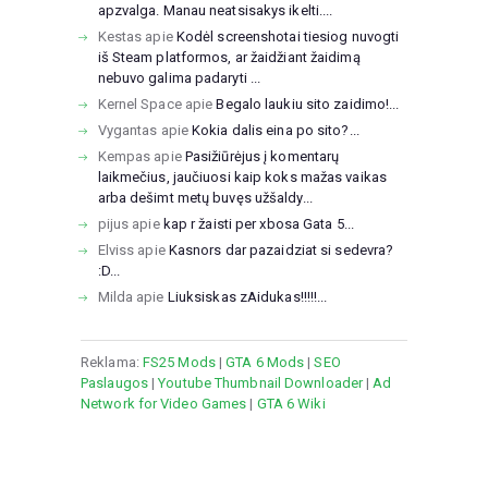
apzvalga. Manau neatsisakys ikelti....
Kestas
apie
Kodėl screenshotai tiesiog nuvogti
iš Steam platformos, ar žaidžiant žaidimą
nebuvo galima padaryti ...
Kernel Space
apie
Begalo laukiu sito zaidimo!...
Vygantas
apie
Kokia dalis eina po sito?...
Kempas
apie
Pasižiūrėjus į komentarų
laikmečius, jaučiuosi kaip koks mažas vaikas
arba dešimt metų buvęs užšaldy...
pijus
apie
kap r žaisti per xbosa Gata 5...
Elviss
apie
Kasnors dar pazaidziat si sedevra?
:D...
Milda
apie
Liuksiskas zAidukas!!!!!...
Reklama:
FS25 Mods
|
GTA 6 Mods
|
SEO
Paslaugos
|
Youtube Thumbnail Downloader
|
Ad
Network for Video Games
|
GTA 6 Wiki