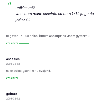
uniklas rašė:
wau. nors mane suselptu su nors 1/10 ju gauto
pelno 🙂
tu gaves 1/1000 pelno, butum apsirupines visam gyvenimui
ATSAKYTI
assassin
2008-02-12
savo pelna gaukit o ne svajokit.
ATSAKYTI
geimer
2008-02-12