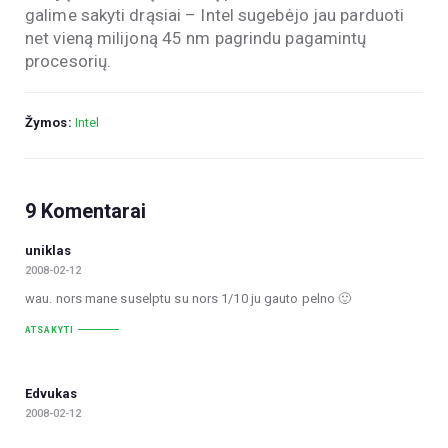
galime sakyti drąsiai – Intel sugebėjo jau parduoti
net vieną milijoną 45 nm pagrindu pagamintų
procesorių.
Žymos:
Intel
9 Komentarai
uniklas
2008-02-12
wau. nors mane suselptu su nors 1/10 ju gauto pelno 🙂
ATSAKYTI
Edvukas
2008-02-12