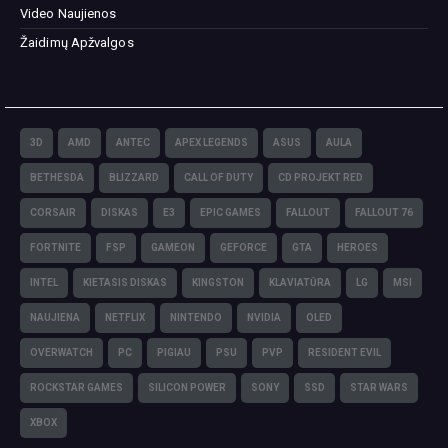
Video Naujienos
Žaidimų Apžvalgos
3D
AMD
ANTEC
APEX LEGENDS
ASUS
AULA
BETHESDA
BLIZZARD
CALL OF DUTY
CD PROJEKT RED
CORSAIR
DISKAS
E3
EPIC GAMES
FALLOUT
FALLOUT 76
FORTNITE
FSP
GAMEON
GEFORCE
GTA
HEROES
INTEL
KIETASIS DISKAS
KINGSTON
KLAVIATŪRA
LG
MSI
NAUJIENA
NETFLIX
NINTENDO
NVIDIA
OLED
OVERWATCH
PC
PIGIAU
PSU
PVP
RESIDENT EVIL
ROCKSTAR GAMES
SILICON POWER
SONY
SSD
STAR WARS
XBOX