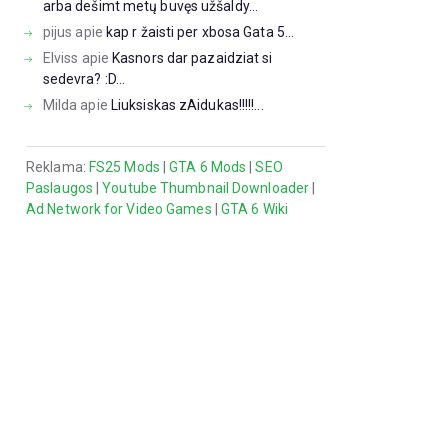
arba dešimt metų buvęs užšaldy...
pijus
apie
kap r žaisti per xbosa Gata 5...
Elviss
apie
Kasnors dar pazaidziat si
sedevra? :D...
Milda
apie
Liuksiskas zAidukas!!!!!...
Reklama:
FS25 Mods
|
GTA 6 Mods
|
SEO
Paslaugos
|
Youtube Thumbnail Downloader
|
Ad Network for Video Games
|
GTA 6 Wiki