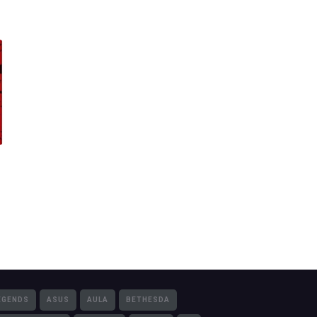
EGENDS
ASUS
AULA
BETHESDA