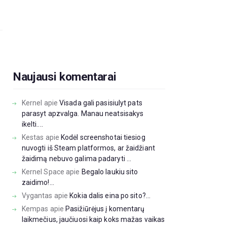
Naujausi komentarai
Kernel
apie
Visada gali pasisiulyt pats
parasyt apzvalga. Manau neatsisakys
ikelti....
Kestas
apie
Kodėl screenshotai tiesiog
nuvogti iš Steam platformos, ar žaidžiant
žaidimą nebuvo galima padaryti ...
Kernel Space
apie
Begalo laukiu sito
zaidimo!...
Vygantas
apie
Kokia dalis eina po sito?...
Kempas
apie
Pasižiūrėjus į komentarų
laikmečius, jaučiuosi kaip koks mažas vaikas