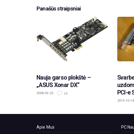
Panašūs straipsniai
Nauja garso plokštė –
Svarbe
„ASUS Xonar DX“
uzdomi
PCI-e 
2008-03-25
19
2015-10-14
Apie Mus
PC Nau