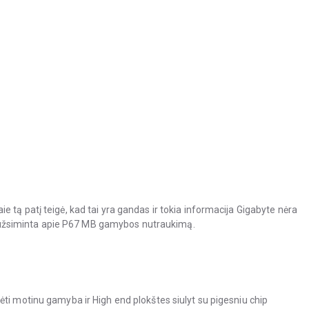
ė paie tą patį teigė, kad tai yra gandas ir tokia informacija Gigabyte nėra
net užsiminta apie P67 MB gamybos nutraukimą.
ti motinu gamyba ir High end plokštes siulyt su pigesniu chip