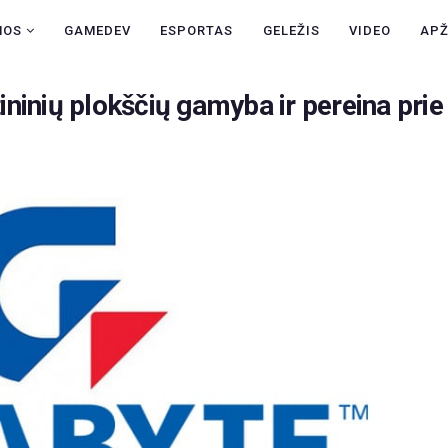
NAUJIENOS
NOS
GAMEDEV
ESPORTAS
GELEŽIS
VIDEO
AP
GAMEDEV
ninių plokščių gamyba ir pereina prie
ESPORTAS
GELEŽIS
VIDEO
APŽVALGOS
ŽAIDIMAI