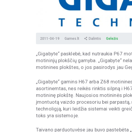
2011-04-19
Games.lt
Dalintis
Geležis
„Gigabyte“ pasklebė, kad nutraukia P67 mot
motininįų plokščių gamyba. „Gigabyte“ nelau
motinines plokštes, o jos pasirodys jau Ge
„Gigabyte“ gamins H67 arba Z68 motinines
asortinemtas, nes reikės rinktis silpną i H
motininę plokštę. Naujosios motininės plok
įmontuotą vaizdo procesoriu bei parpastą, 
technoligją, kuri leidžia sistemai veikti gre
toks yra sistemoje.
Taivano parduotuvėse jau buvo pastebėta „