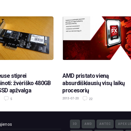
use stiprei
AMD pristato vieną
noti: žvėriško 480GB
absurdiškiausių visų laikų
SSD apžvalga
procesorių
2013-07-20
5
22
jienos
3D
AMD
ANTEC
APEX L