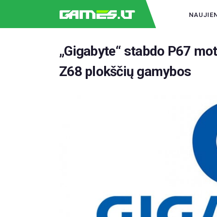
NAUJIE
„Gigabyte“ stabdo P67 moti
Z68 plokščių gamybos