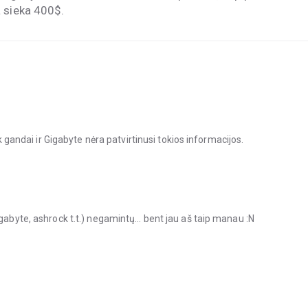
a sieka 400$.
ik gandai ir Gigabyte nėra patvirtinusi tokios informacijos.
igabyte, ashrock t.t.) negamintų… bent jau aš taip manau :N