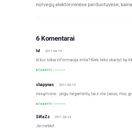
norvegų elektorininėse parduotuvėse, kain
6 Komentarai
IvI
2011-04-19
Iš kur tokia informacija imta? Kiek teko skaityt tai t
ATSAKYTI
shapynas
2011-04-19
nesąmonė… jeigu negamintų tai ir visi (asus, msi, g
ATSAKYTI
SiRaZz
2011-04-19
Jei netikit: