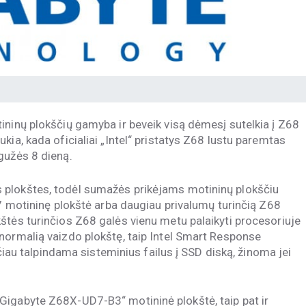
ininų plokščių gamyba ir beveik visą dėmesį sutelkia į Z68
kia, kada oficialiai „Intel“ pristatys Z68 lustu paremtas
gužės 8 dieną.
 plokštes, todėl sumažės prikėjams motininų plokščiu
67 motininę plokštė arba daugiau privalumų turinčią Z68
štės turinčios Z68 galės vienu metu palaikyti procesoriuje
normalią vaizdo plokštę, taip Intel Smart Response
ičiau talpindama sisteminius failus į SSD diską, žinoma jei
Gigabyte Z68X-UD7-B3“ motininė plokštė, taip pat ir