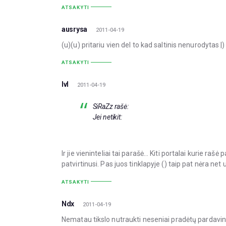
ATSAKYTI
ausrysa
2011-04-19
(u)(u) pritariu vien del to kad saltinis nenurodytas |)
ATSAKYTI
IvI
2011-04-19
SiRaZz rašė:
Jei netikit:
Ir jie vieninteliai tai parašė… Kiti portalai kurie raš
patvirtinusi. Pas juos tinklapyje () taip pat nėra 
ATSAKYTI
Ndx
2011-04-19
Nematau tikslo nutraukti neseniai pradėtų pardavinė