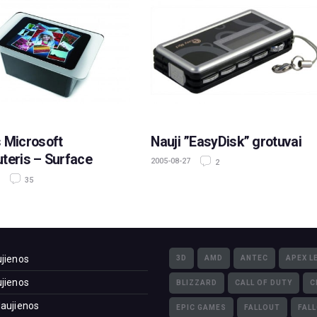
 Microsoft
Nauji ”EasyDisk” grotuvai
teris – Surface
2005-08-27
2
35
jienos
3D
AMD
ANTEC
APEX L
jienos
BLIZZARD
CALL OF DUTY
C
aujienos
EPIC GAMES
FALLOUT
FAL