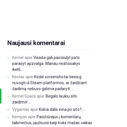
Naujausi komentarai
Kernel
apie
Visada gali pasisiulyt pats
parasyt apzvalga. Manau neatsisakys
ikelti....
Kestas
apie
Kodėl screenshotai tiesiog
nuvogti iš Steam platformos, ar žaidžiant
žaidimą nebuvo galima padaryti ...
Kernel Space
apie
Begalo laukiu sito
zaidimo!...
Vygantas
apie
Kokia dalis eina po sito?...
Kempas
apie
Pasižiūrėjus į komentarų
laikmečius, jaučiuosi kaip koks mažas vaikas