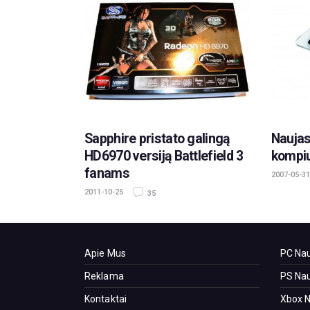
Sapphire pristato galingą
Naujas
HD6970 versiją Battlefield 3
kompiu
fanams
2007-05-31
2011-10-25
35
Apie Mus
PC Nau
Reklama
PS Nau
Kontaktai
Xbox N