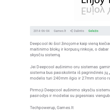
2014-06-04
Games.lt
Dalintis
Geležis
Deepcool iki šiol žinojome kaip vieną kieči
maitinimo blokų ir korpusų rinkoje, o dab
skysčiu sistemą.
Jei Deepcool aušinimo oru sistemas gamino 
sistema bus pasiskolinta iš pagrindinės j
modelis turi 240mm ilgio ir 27mm storio r
Pirmoji Deepcool aušinimo skysčiu sistema 
pasirodys ir modeliai su pigesniais vienguba
Techpowerup, Games.lt