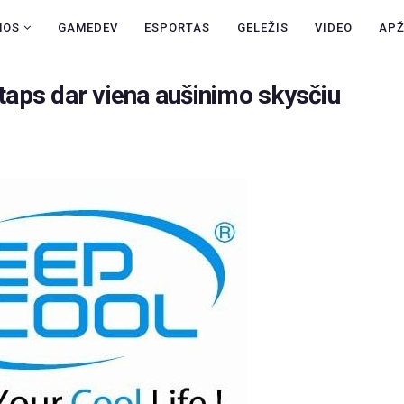
NAUJIENOS
NOS
GAMEDEV
ESPORTAS
GELEŽIS
VIDEO
AP
GAMEDEV
aps dar viena aušinimo skysčiu
ESPORTAS
GELEŽIS
VIDEO
APŽVALGOS
ŽAIDIMAI