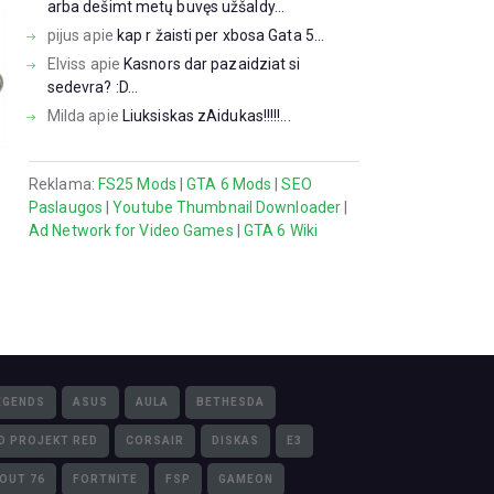
arba dešimt metų buvęs užšaldy...
pijus
apie
kap r žaisti per xbosa Gata 5...
Elviss
apie
Kasnors dar pazaidziat si
sedevra? :D...
Milda
apie
Liuksiskas zAidukas!!!!!...
Reklama:
FS25 Mods
|
GTA 6 Mods
|
SEO
Paslaugos
|
Youtube Thumbnail Downloader
|
Ad Network for Video Games
|
GTA 6 Wiki
EGENDS
ASUS
AULA
BETHESDA
D PROJEKT RED
CORSAIR
DISKAS
E3
LOUT 76
FORTNITE
FSP
GAMEON