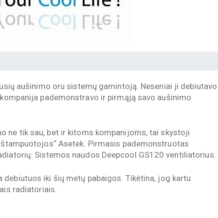
ausių aušinimo oru sistemų gamintoją. Neseniai ji debiutavo
ar kompanija pademonstravo ir pirmąją savo aušinimo
ne tik sau, bet ir kitoms kompanijoms, tai skystoji
ų „štampuotojos“ Asetek. Pirmasis pademonstruotas
adiatorių. Sistemos naudos Deepcool GS120 ventiliatorius.
debiutuos iki šių metų pabaigos. Tikėtina, jog kartu
is radiatoriais.