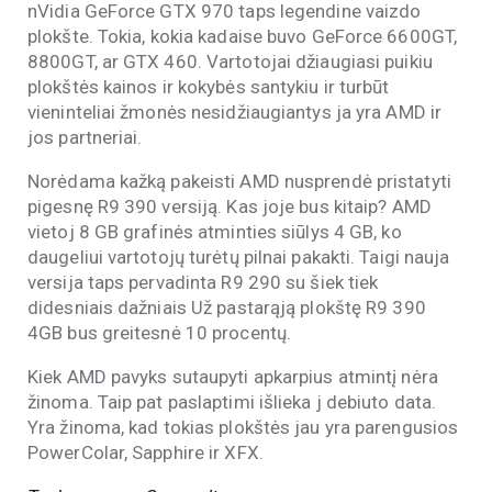
nVidia GeForce GTX 970 taps legendine vaizdo
plokšte. Tokia, kokia kadaise buvo GeForce 6600GT,
8800GT, ar GTX 460. Vartotojai džiaugiasi puikiu
plokštės kainos ir kokybės santykiu ir turbūt
vieninteliai žmonės nesidžiaugiantys ja yra AMD ir
jos partneriai.
Norėdama kažką pakeisti AMD nusprendė pristatyti
pigesnę R9 390 versiją. Kas joje bus kitaip? AMD
vietoj 8 GB grafinės atminties siūlys 4 GB, ko
daugeliui vartotojų turėtų pilnai pakakti. Taigi nauja
versija taps pervadinta R9 290 su šiek tiek
didesniais dažniais Už pastarąją plokštę R9 390
4GB bus greitesnė 10 procentų.
Kiek AMD pavyks sutaupyti apkarpius atmintį nėra
žinoma. Taip pat paslaptimi išlieka j debiuto data.
Yra žinoma, kad tokias plokštės jau yra parengusios
PowerColar, Sapphire ir XFX.