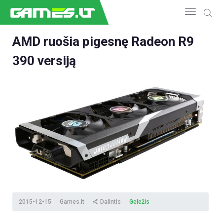
AMD ruošia pigesnę Radeon R9
390 versiją
NAUJIENOS
GAMEDEV
ESPORTAS
GELEŽIS
VIDEO
APŽVALGOS
ŽAIDIMAI
2015-12-15
Games.lt
Dalintis
Geležis