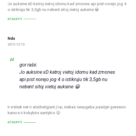
Jo auksine xD katroj vietoj idomu kad zmones api pist norejo jog 4
o istikruju tik 3,5gb nu nebent sitoj vietoj auksine 😀
ATSAKYTI
Ndx
2015-12-15
gor rašė:
Jo auksine xD katroj vietoj idomu kad zmones
api pist norejo jog 4 o istikruju tik 3,5gb nu
nebent sitoj vietoj auksine 😀
Ir vistiek net ir atsižvelgiant į tai, niekas nesugeba pasiūyti geresnio
kainos ir kokybės santykio 😛
ATSAKYTI