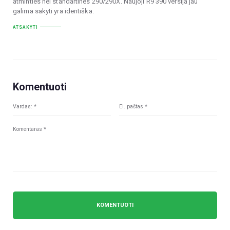
atminties nei standartines 290/290X. Naujoji R9 390 versija jau
galima sakyti yra identiška.
ATSAKYTI
Komentuoti