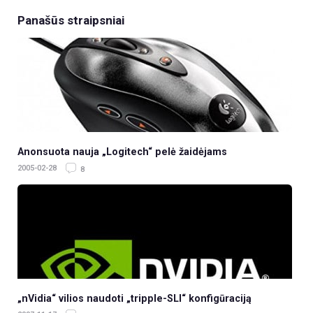
Panašūs straipsniai
Anonsuota nauja „Logitech“ pelė žaidėjams
2005-02-28
8
„nVidia“ vilios naudoti „tripple-SLI“ konfigūraciją