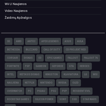
Wii U Naujienos
Video Naujienos
Žaidimų Apžvalgos
3D
AMD
ANTEC
APEX LEGENDS
ASUS
AULA
BETHESDA
BLIZZARD
CALL OF DUTY
CD PROJEKT RED
CORSAIR
DISKAS
E3
EPIC GAMES
FALLOUT
FALLOUT 76
FORTNITE
FSP
GAMEON
GEFORCE
GTA
HEROES
INTEL
KIETASIS DISKAS
KINGSTON
KLAVIATŪRA
LG
MSI
NAUJIENA
NETFLIX
NINTENDO
NVIDIA
OLED
OVERWATCH
PC
PIGIAU
PSU
PVP
RESIDENT EVIL
ROCKSTAR GAMES
SILICON POWER
SONY
SSD
STAR WARS