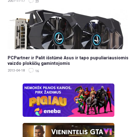
2007-11-17
23
PCPartner ir Palit išstūmė Asus ir tapo pupuliariausiomis
vaizdo plokščių gamintojomis
2013-04-18
16