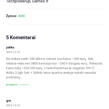
Techpowerup, Games.lt
Žymos:
AMD
5 Komentarai
jakku
2015-12-15
Na niekas netiki 390 sėkme, nebent bus kaina ~300 eurų.. Bet,
nelabai realu nes 380X kainuoja nuo ~260 ir daugiau eurų.. Reliausia
kaina būtų ~320-330 eurų, o tada klausimas ar negeriau 970 🙂
Aišku 3,5gb fast + 500mb letos spartos ateityje sukels nemažai
problemų…
ATSAKYTI
gor
2015-12-15