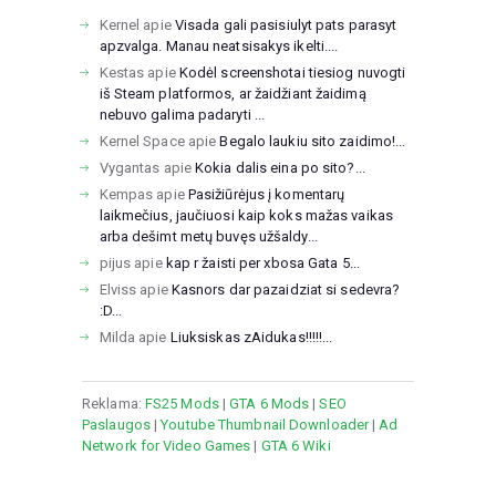
Kernel
apie
Visada gali pasisiulyt pats parasyt
apzvalga. Manau neatsisakys ikelti....
Kestas
apie
Kodėl screenshotai tiesiog nuvogti
iš Steam platformos, ar žaidžiant žaidimą
nebuvo galima padaryti ...
Kernel Space
apie
Begalo laukiu sito zaidimo!...
Vygantas
apie
Kokia dalis eina po sito?...
Kempas
apie
Pasižiūrėjus į komentarų
laikmečius, jaučiuosi kaip koks mažas vaikas
arba dešimt metų buvęs užšaldy...
pijus
apie
kap r žaisti per xbosa Gata 5...
Elviss
apie
Kasnors dar pazaidziat si sedevra?
:D...
Milda
apie
Liuksiskas zAidukas!!!!!...
Reklama:
FS25 Mods
|
GTA 6 Mods
|
SEO
Paslaugos
|
Youtube Thumbnail Downloader
|
Ad
Network for Video Games
|
GTA 6 Wiki