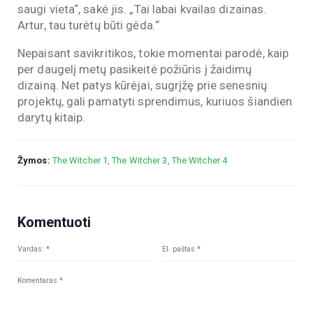
saugi vieta“, sakė jis. „Tai labai kvailas dizainas.
Artur, tau turėtų būti gėda.“
Nepaisant savikritikos, tokie momentai parodė, kaip
per daugelį metų pasikeitė požiūris į žaidimų
dizainą. Net patys kūrėjai, sugrįžę prie senesnių
projektų, gali pamatyti sprendimus, kuriuos šiandien
darytų kitaip.
Žymos:
The Witcher 1
,
The Witcher 3
,
The Witcher 4
Komentuoti