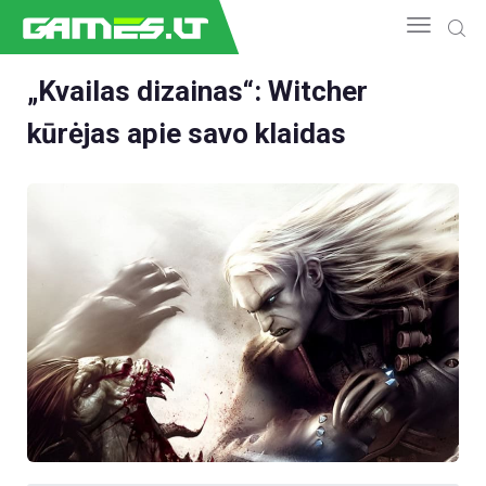
„Kvailas dizainas“: Witcher
kūrėjas apie savo klaidas
NAUJIENOS
GAMEDEV
ESPORTAS
GELEŽIS
VIDEO
APŽVALGOS
ŽAIDIMAI