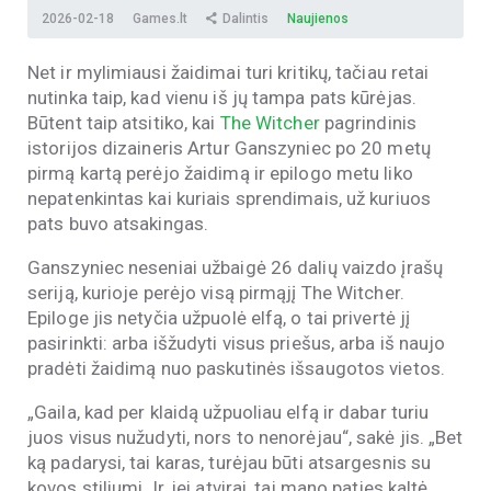
2026-02-18
Games.lt
Dalintis
Naujienos
Net ir mylimiausi žaidimai turi kritikų, tačiau retai
nutinka taip, kad vienu iš jų tampa pats kūrėjas.
Būtent taip atsitiko, kai
The Witcher
pagrindinis
istorijos dizaineris Artur Ganszyniec po 20 metų
pirmą kartą perėjo žaidimą ir epilogo metu liko
nepatenkintas kai kuriais sprendimais, už kuriuos
pats buvo atsakingas.
Ganszyniec neseniai užbaigė 26 dalių vaizdo įrašų
seriją, kurioje perėjo visą pirmąjį The Witcher.
Epiloge jis netyčia užpuolė elfą, o tai privertė jį
pasirinkti: arba išžudyti visus priešus, arba iš naujo
pradėti žaidimą nuo paskutinės išsaugotos vietos.
„Gaila, kad per klaidą užpuoliau elfą ir dabar turiu
juos visus nužudyti, nors to nenorėjau“, sakė jis. „Bet
ką padarysi, tai karas, turėjau būti atsargesnis su
kovos stiliumi. Ir, jei atvirai, tai mano paties kaltė,