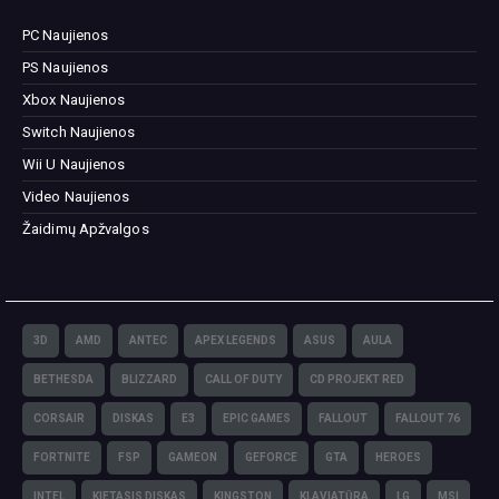
PC Naujienos
PS Naujienos
Xbox Naujienos
Switch Naujienos
Wii U Naujienos
Video Naujienos
Žaidimų Apžvalgos
3D
AMD
ANTEC
APEX LEGENDS
ASUS
AULA
BETHESDA
BLIZZARD
CALL OF DUTY
CD PROJEKT RED
CORSAIR
DISKAS
E3
EPIC GAMES
FALLOUT
FALLOUT 76
FORTNITE
FSP
GAMEON
GEFORCE
GTA
HEROES
INTEL
KIETASIS DISKAS
KINGSTON
KLAVIATŪRA
LG
MSI