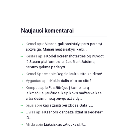
Naujausi komentarai
Kernel
apie
Visada gali pasisiulyt pats parasyt
apzvalga. Manau neatsisakys ikelti....
Kestas
apie
Kodėl screenshotai tiesiog nuvogti
iš Steam platformos, ar žaidžiant žaidimą
nebuvo galima padaryti ...
Kernel Space
apie
Begalo laukiu sito zaidimo!...
Vygantas
apie
Kokia dalis eina po sito?...
Kempas
apie
Pasižiūrėjus į komentarų
laikmečius, jaučiuosi kaip koks mažas vaikas
arba dešimt metų buvęs užšaldy...
pijus
apie
kap r žaisti per xbosa Gata 5...
Elviss
apie
Kasnors dar pazaidziat si sedevra?
:D...
Milda
apie
Liuksiskas zAidukas!!!!!...