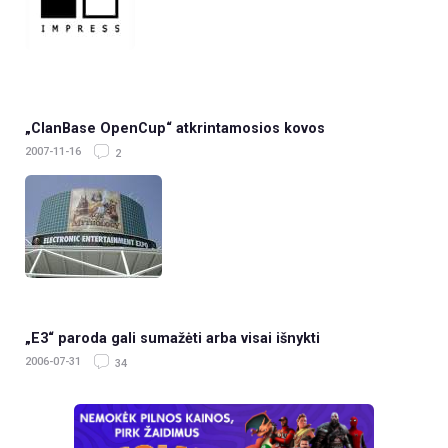
„ClanBase OpenCup“ atkrintamosios kovos
2007-11-16
2
„E3“ paroda gali sumažėti arba visai išnykti
2006-07-31
34