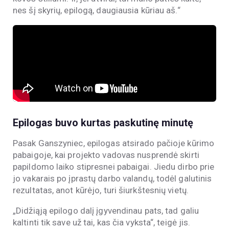
nes šį skyrių, epilogą, daugiausia kūriau aš.“
Epilogas buvo kurtas paskutinę minutę
Pasak Ganszyniec, epilogas atsirado pačioje kūrimo
pabaigoje, kai projekto vadovas nusprendė skirti
papildomo laiko stipresnei pabaigai. Jiedu dirbo prie
jo vakarais po įprastų darbo valandų, todėl galutinis
rezultatas, anot kūrėjo, turi šiurkštesnių vietų.
„Didžiąją epilogo dalį įgyvendinau pats, tad galiu
kaltinti tik save už tai, kas čia vyksta“, teigė jis.