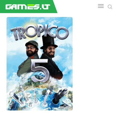
NAUJIENOS
GAMEDEV
ESPORTAS
GELEŽIS
VIDEO
APŽVALGOS
ŽAIDIMAI