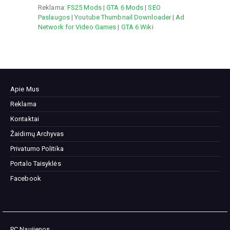
Reklama:
FS25 Mods
|
GTA 6 Mods
|
SEO
Paslaugos
|
Youtube Thumbnail Downloader
|
Ad
Network for Video Games
|
GTA 6 Wiki
Apie Mus
Reklama
Kontaktai
Žaidimų Archyvas
Privatumo Politika
Portalo Taisyklės
Facebook
PC Naujienos