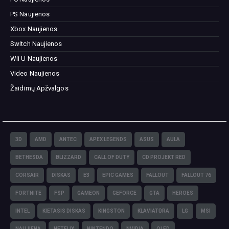
PS Naujienos
Xbox Naujienos
Switch Naujienos
Wii U Naujienos
Video Naujienos
Žaidimų Apžvalgos
3D
AMD
ANTEC
APEX LEGENDS
ASUS
AULA
BETHESDA
BLIZZARD
CALL OF DUTY
CD PROJEKT RED
CORSAIR
DISKAS
E3
EPIC GAMES
FALLOUT
FALLOUT 76
FORTNITE
FSP
GAMEON
GEFORCE
GTA
HEROES
INTEL
KIETASIS DISKAS
KINGSTON
KLAVIATŪRA
LG
MSI
NAUJIENA
NETFLIX
NINTENDO
NVIDIA
OLED