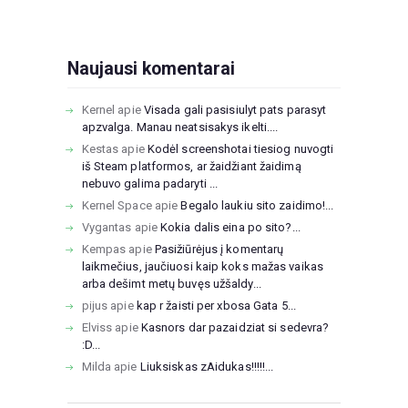
Naujausi komentarai
Kernel
apie
Visada gali pasisiulyt pats parasyt
apzvalga. Manau neatsisakys ikelti....
Kestas
apie
Kodėl screenshotai tiesiog nuvogti
iš Steam platformos, ar žaidžiant žaidimą
nebuvo galima padaryti ...
Kernel Space
apie
Begalo laukiu sito zaidimo!...
Vygantas
apie
Kokia dalis eina po sito?...
Kempas
apie
Pasižiūrėjus į komentarų
laikmečius, jaučiuosi kaip koks mažas vaikas
arba dešimt metų buvęs užšaldy...
pijus
apie
kap r žaisti per xbosa Gata 5...
Elviss
apie
Kasnors dar pazaidziat si sedevra?
:D...
Milda
apie
Liuksiskas zAidukas!!!!!...