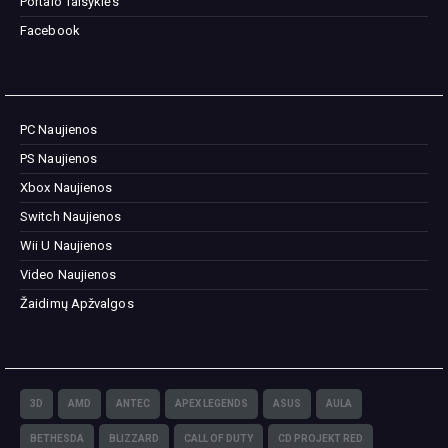
Portalo Taisyklės
Facebook
PC Naujienos
PS Naujienos
Xbox Naujienos
Switch Naujienos
Wii U Naujienos
Video Naujienos
Žaidimų Apžvalgos
3D
AMD
ANTEC
APEX LEGENDS
ASUS
AULA
BETHESDA
BLIZZARD
CALL OF DUTY
CD PROJEKT RED