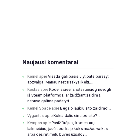
Naujausi komentarai
Kernel
apie
Visada gali pasisiulyt pats parasyt
apzvalga. Manau neatsisakys ikelti....
Kestas
apie
Kodėl screenshotai tiesiog nuvogti
iš Steam platformos, ar žaidžiant žaidimą
nebuvo galima padaryti ...
Kernel Space
apie
Begalo laukiu sito zaidimo!...
Vygantas
apie
Kokia dalis eina po sito?...
Kempas
apie
Pasižiūrėjus į komentarų
laikmečius, jaučiuosi kaip koks mažas vaikas
arba dešimt metų buvęs užšaldy...