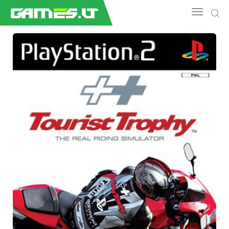
NAUJIENOS
GAMEDEV
ESPORTAS
GELEŽIS
VIDEO
APŽVALGOS
ŽAIDIMAI