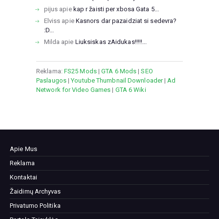
pijus
apie
kap r žaisti per xbosa Gata 5...
Elviss
apie
Kasnors dar pazaidziat si sedevra?
:D...
Milda
apie
Liuksiskas zAidukas!!!!!...
Reklama:
FS25 Mods
|
GTA 6 Mods
|
SEO
Paslaugos
|
Youtube Thumbnail Downloader
|
Ad
Network for Video Games
|
GTA 6 Wiki
Apie Mus
Reklama
Kontaktai
Žaidimų Archyvas
Privatumo Politika