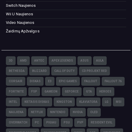
Switch Naujienos
Wii U Naujienos
Video Naujienos
Žaidimų Apžvalgos
3D
AMD
ANTEC
APEX LEGENDS
ASUS
AULA
BETHESDA
BLIZZARD
CALL OF DUTY
CD PROJEKT RED
CORSAIR
DISKAS
E3
EPIC GAMES
FALLOUT
FALLOUT 76
FORTNITE
FSP
GAMEON
GEFORCE
GTA
HEROES
INTEL
KIETASIS DISKAS
KINGSTON
KLAVIATŪRA
LG
MSI
NAUJIENA
NETFLIX
NINTENDO
NVIDIA
OLED
OVERWATCH
PC
PIGIAU
PSU
PVP
RESIDENT EVIL