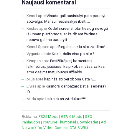
Naujausi komentarai
Kernel
apie
Visada gali pasisiulyt pats parasyt
apzvalga. Manau neatsisakys ikelti....
Kestas
apie
Kodėl screenshotai tiesiog nuvogti
iš Steam platformos, ar žaidžiant žaidimą
nebuvo galima padaryti ...
Kernel Space
apie
Begalo laukiu sito zaidimo!...
Vygantas
apie
Kokia dalis eina po sito?...
Kempas
apie
Pasižiūrėjus į komentarų
laikmečius, jaučiuosi kaip koks mažas vaikas
arba dešimt metų buvęs užšaldy...
pijus
apie
kap r žaisti per xbosa Gata 5...
Elviss
apie
Kasnors dar pazaidziat si sedevra?
:D...
Milda
apie
Liuksiskas zAidukas!!!!!...
Reklama:
FS25 Mods
|
GTA 6 Mods
|
SEO
Paslaugos
|
Youtube Thumbnail Downloader
|
Ad
Network for Video Games
|
GTA 6 Wiki