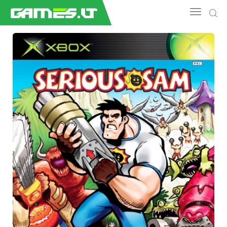
NAUJIENOS
GAMEDEV
ESPORTAS
GELEŽIS
VIDEO
APŽVALGOS
ŽAIDIMAI