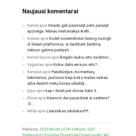
Naujausi komentarai
Kernel
apie
Visada gali pasisiulyt pats parasyt
apzvalga. Manau neatsisakys ikelti....
Kestas
apie
Kodėl screenshotai tiesiog nuvogti
iš Steam platformos, ar žaidžiant žaidimą
nebuvo galima padaryti ...
Kernel Space
apie
Begalo laukiu sito zaidimo!...
Vygantas
apie
Kokia dalis eina po sito?...
Kempas
apie
Pasižiūrėjus į komentarų
laikmečius, jaučiuosi kaip koks mažas vaikas
arba dešimt metų buvęs užšaldy...
pijus
apie
kap r žaisti per xbosa Gata 5...
Elviss
apie
Kasnors dar pazaidziat si sedevra?
:D...
Milda
apie
Liuksiskas zAidukas!!!!!...
Reklama:
FS25 Mods
|
GTA 6 Mods
|
SEO
Paslaugos
|
Youtube Thumbnail Downloader
|
Ad