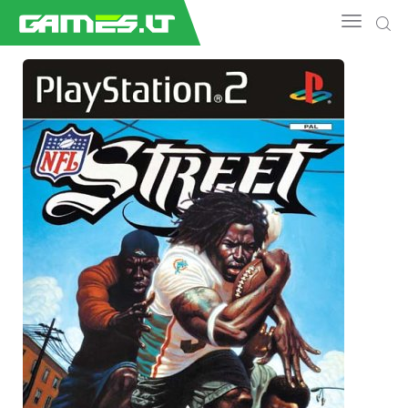
NAUJIENOS
GAMEDEV
ESPORTAS
GELEŽIS
VIDEO
APŽVALGOS
ŽAIDIMAI