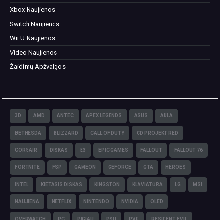
Xbox Naujienos
Switch Naujienos
Wii U Naujienos
Video Naujienos
Žaidimų Apžvalgos
3D
AMD
ANTEC
APEX LEGENDS
ASUS
AULA
BETHESDA
BLIZZARD
CALL OF DUTY
CD PROJEKT RED
CORSAIR
DISKAS
E3
EPIC GAMES
FALLOUT
FALLOUT 76
FORTNITE
FSP
GAMEON
GEFORCE
GTA
HEROES
INTEL
KIETASIS DISKAS
KINGSTON
KLAVIATŪRA
LG
MSI
NAUJIENA
NETFLIX
NINTENDO
NVIDIA
OLED
OVERWATCH
PC
PIGIAU
PSU
PVP
RESIDENT EVIL