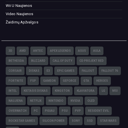
Wii U Naujienos
Video Naujienos
Žaidimų Apžvalgos
3D
AMD
ANTEC
APEX LEGENDS
ASUS
AULA
BETHESDA
BLIZZARD
CALL OF DUTY
CD PROJEKT RED
CORSAIR
DISKAS
E3
EPIC GAMES
FALLOUT
FALLOUT 76
FORTNITE
FSP
GAMEON
GEFORCE
GTA
HEROES
INTEL
KIETASIS DISKAS
KINGSTON
KLAVIATŪRA
LG
MSI
NAUJIENA
NETFLIX
NINTENDO
NVIDIA
OLED
OVERWATCH
PC
PIGIAU
PSU
PVP
RESIDENT EVIL
ROCKSTAR GAMES
SILICON POWER
SONY
SSD
STAR WARS