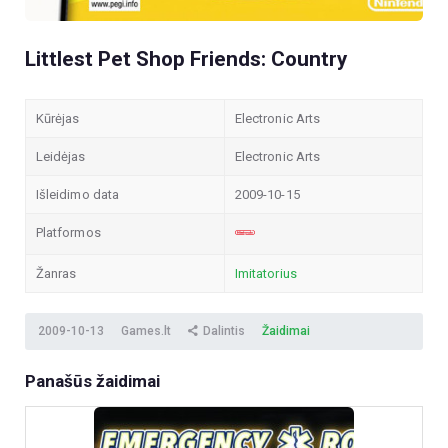
Littlest Pet Shop Friends: Country
Kūrėjas
Electronic Arts
Leidėjas
Electronic Arts
Išleidimo data
2009-10-15
Platformos
Žanras
Imitatorius
2009-10-13
Games.lt
Dalintis
Žaidimai
Panašūs žaidimai