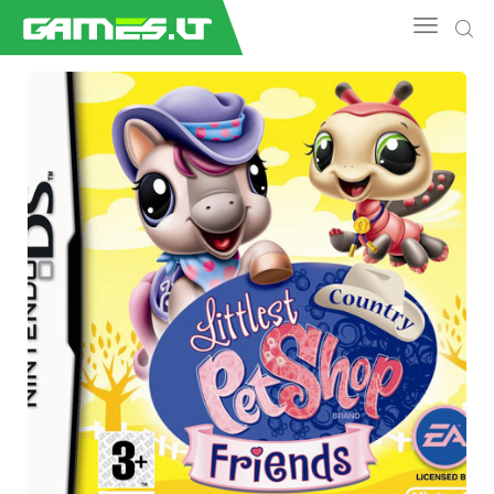
NAUJIENOS
GAMEDEV
ESPORTAS
GELEŽIS
VIDEO
APŽVALGOS
ŽAIDIMAI