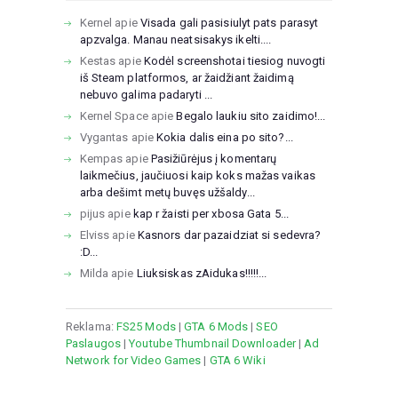
Kernel
apie
Visada gali pasisiulyt pats parasyt
apzvalga. Manau neatsisakys ikelti....
Kestas
apie
Kodėl screenshotai tiesiog nuvogti
iš Steam platformos, ar žaidžiant žaidimą
nebuvo galima padaryti ...
Kernel Space
apie
Begalo laukiu sito zaidimo!...
Vygantas
apie
Kokia dalis eina po sito?...
Kempas
apie
Pasižiūrėjus į komentarų
laikmečius, jaučiuosi kaip koks mažas vaikas
arba dešimt metų buvęs užšaldy...
pijus
apie
kap r žaisti per xbosa Gata 5...
Elviss
apie
Kasnors dar pazaidziat si sedevra?
:D...
Milda
apie
Liuksiskas zAidukas!!!!!...
Reklama:
FS25 Mods
|
GTA 6 Mods
|
SEO
Paslaugos
|
Youtube Thumbnail Downloader
|
Ad
Network for Video Games
|
GTA 6 Wiki