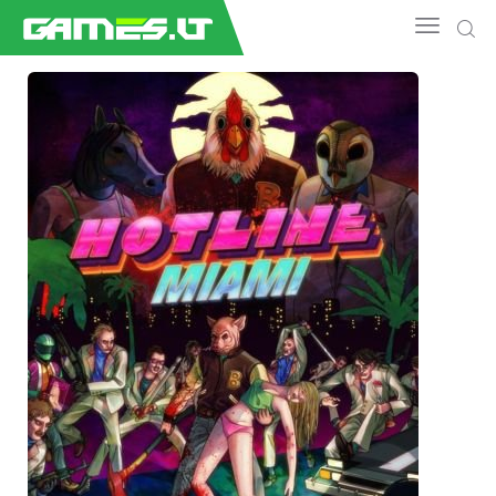
NAUJIENOS
GAMEDEV
ESPORTAS
GELEŽIS
VIDEO
APŽVALGOS
ŽAIDIMAI