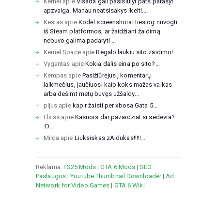
Kernel
apie
Visada gali pasisiulyt pats parasyt
apzvalga. Manau neatsisakys ikelti....
Kestas
apie
Kodėl screenshotai tiesiog nuvogti
iš Steam platformos, ar žaidžiant žaidimą
nebuvo galima padaryti ...
Kernel Space
apie
Begalo laukiu sito zaidimo!...
Vygantas
apie
Kokia dalis eina po sito?...
Kempas
apie
Pasižiūrėjus į komentarų
laikmečius, jaučiuosi kaip koks mažas vaikas
arba dešimt metų buvęs užšaldy...
pijus
apie
kap r žaisti per xbosa Gata 5...
Elviss
apie
Kasnors dar pazaidziat si sedevra?
:D...
Milda
apie
Liuksiskas zAidukas!!!!!...
Reklama:
FS25 Mods
|
GTA 6 Mods
|
SEO
Paslaugos
|
Youtube Thumbnail Downloader
|
Ad
Network for Video Games
|
GTA 6 Wiki