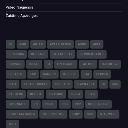
Video Naujienos
Žaidimų Apžvalgos
3D
AMD
ANTEC
APEX LEGENDS
ASUS
AULA
BETHESDA
BLIZZARD
CALL OF DUTY
CD PROJEKT RED
CORSAIR
DISKAS
E3
EPIC GAMES
FALLOUT
FALLOUT 76
FORTNITE
FSP
GAMEON
GEFORCE
GTA
HEROES
INTEL
KIETASIS DISKAS
KINGSTON
KLAVIATŪRA
LG
MSI
NAUJIENA
NETFLIX
NINTENDO
NVIDIA
OLED
OVERWATCH
PC
PIGIAU
PSU
PVP
RESIDENT EVIL
ROCKSTAR GAMES
SILICON POWER
SONY
SSD
STAR WARS
XBOX