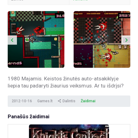
1980 Majamis. Keistos žinutės auto-atsakiklyje
liepia tau padaryti žiaurius veiksmus. Ar tu išdrįsi?
2012-10-16
Games.lt
Dalintis
Žaidimai
Panašūs žaidimai