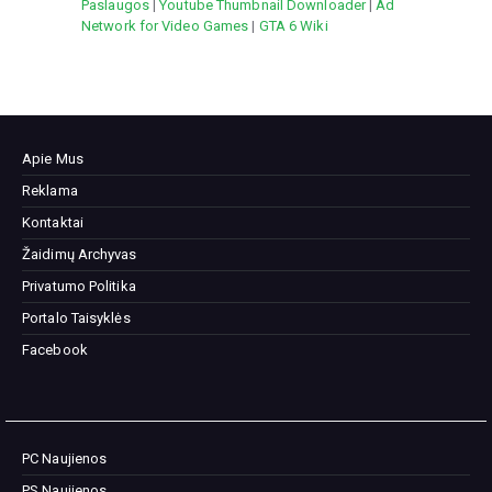
Paslaugos
|
Youtube Thumbnail Downloader
|
Ad
Network for Video Games
|
GTA 6 Wiki
Apie Mus
Reklama
Kontaktai
Žaidimų Archyvas
Privatumo Politika
Portalo Taisyklės
Facebook
PC Naujienos
PS Naujienos