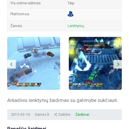
Yra online režimas
Taip
Platformos
Žanras
Lenktynių
Arkadinis lenktynių žaidimas su galimybe sukčiauti.
2013-03-16
Games.lt
Dalintis
Žaidimai
Panašūs žaidimai