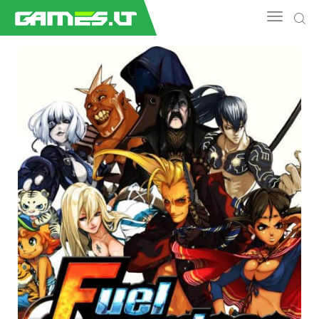
NAUJIENOS
GAMEDEV
ESPORTAS
GELEŽIS
VIDEO
APŽVALGOS
ŽAIDIMAI