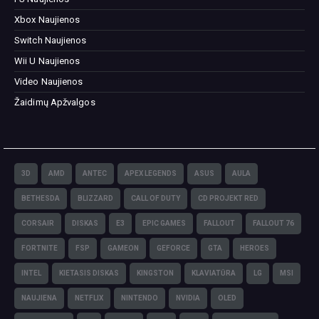
Xbox Naujienos
Switch Naujienos
Wii U Naujienos
Video Naujienos
Žaidimų Apžvalgos
3D
AMD
ANTEC
APEX LEGENDS
ASUS
AULA
BETHESDA
BLIZZARD
CALL OF DUTY
CD PROJEKT RED
CORSAIR
DISKAS
E3
EPIC GAMES
FALLOUT
FALLOUT 76
FORTNITE
FSP
GAMEON
GEFORCE
GTA
HEROES
INTEL
KIETASIS DISKAS
KINGSTON
KLAVIATŪRA
LG
MSI
NAUJIENA
NETFLIX
NINTENDO
NVIDIA
OLED