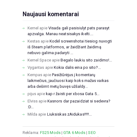
Naujausi komentarai
Kernel
apie
Visada gali pasisiulyt pats parasyt
apzvalga. Manau neatsisakys ikelti....
Kestas
apie
Kodėl screenshotai tiesiog nuvogti
iš Steam platformos, ar žaidžiant žaidimą
nebuvo galima padaryti ...
Kernel Space
apie
Begalo laukiu sito zaidimo!...
Vygantas
apie
Kokia dalis eina po sito?...
Kempas
apie
Pasižiūrėjus į komentarų
laikmečius, jaučiuosi kaip koks mažas vaikas
arba dešimt metų buvęs užšaldy...
pijus
apie
kap r žaisti per xbosa Gata 5...
Elviss
apie
Kasnors dar pazaidziat si sedevra?
:D...
Milda
apie
Liuksiskas zAidukas!!!!!...
Reklama:
FS25 Mods
|
GTA 6 Mods
|
SEO