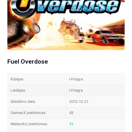
Fuel Overdose
Kūrėjas
I-Friqiya
Leidėjas
I-Friqiya
Išleidimo data
2012-12-21
Games.lt įvertinimas
43
Metacritic įvertinimas
51