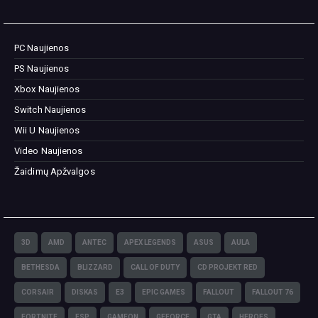
PC Naujienos
PS Naujienos
Xbox Naujienos
Switch Naujienos
Wii U Naujienos
Video Naujienos
Žaidimų Apžvalgos
3D
AMD
ANTEC
APEX LEGENDS
ASUS
AULA
BETHESDA
BLIZZARD
CALL OF DUTY
CD PROJEKT RED
CORSAIR
DISKAS
E3
EPIC GAMES
FALLOUT
FALLOUT 76
FORTNITE
FSP
GAMEON
GEFORCE
GTA
HEROES