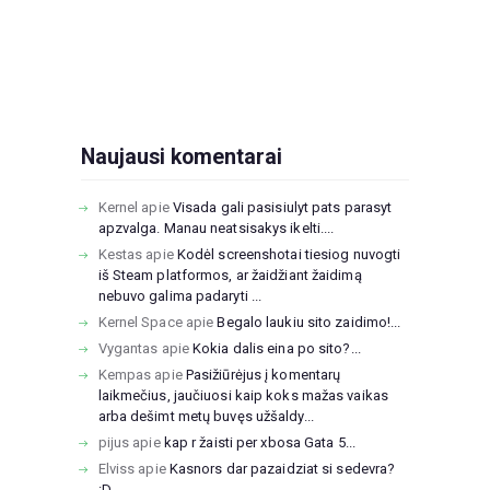
Naujausi komentarai
Kernel
apie
Visada gali pasisiulyt pats parasyt
apzvalga. Manau neatsisakys ikelti....
Kestas
apie
Kodėl screenshotai tiesiog nuvogti
iš Steam platformos, ar žaidžiant žaidimą
nebuvo galima padaryti ...
Kernel Space
apie
Begalo laukiu sito zaidimo!...
Vygantas
apie
Kokia dalis eina po sito?...
Kempas
apie
Pasižiūrėjus į komentarų
laikmečius, jaučiuosi kaip koks mažas vaikas
arba dešimt metų buvęs užšaldy...
pijus
apie
kap r žaisti per xbosa Gata 5...
Elviss
apie
Kasnors dar pazaidziat si sedevra?
:D...