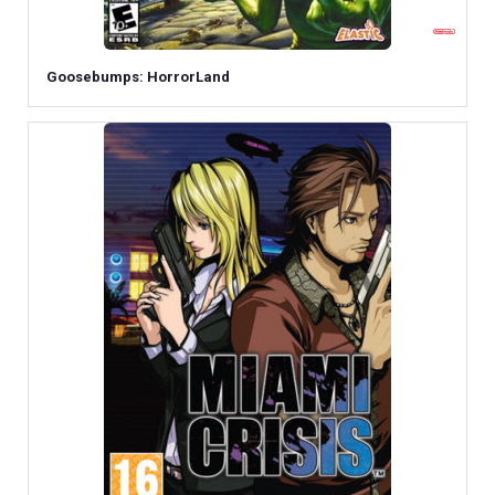
Goosebumps: HorrorLand