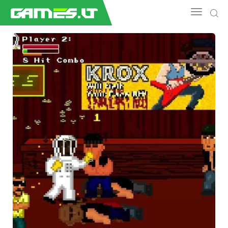
NAUJIENOS
GAMEDEV
ESPORTAS
GELEŽIS
VIDEO
APŽVALGOS
ŽAIDIMAI