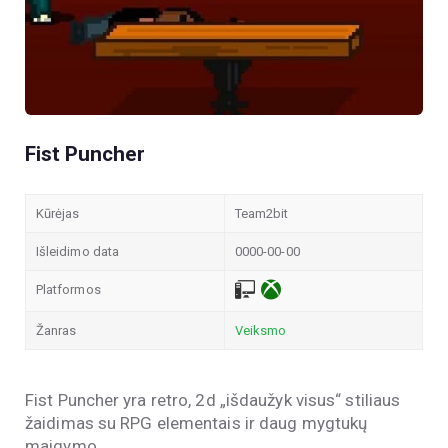
Fist Puncher
Kūrėjas
Team2bit
Išleidimo data
0000-00-00
Platformos
Žanras
Veiksmo
Fist Puncher yra retro, 2d „išdaužyk visus“ stiliaus
žaidimas su RPG elementais ir daug mygtukų
maigymo…