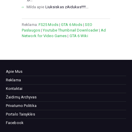
Milda
apie
Liuksiskas zAidukas!!!!!...
Reklama:
FS25 Mods
|
GTA 6 Mods
|
SEO
Paslaugos
|
Youtube Thumbnail Downloader
|
Ad
Network for Video Games
|
GTA 6 Wiki
Apie Mus
Reklama
Kontaktai
Žaidimų Archyvas
Privatumo Politika
Portalo Taisyklės
Facebook