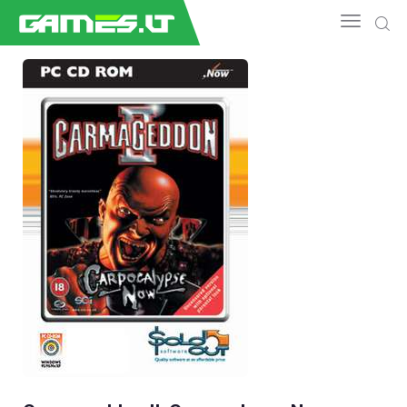
NAUJIENOS
GAMEDEV
ESPORTAS
GELEŽIS
VIDEO
APŽVALGOS
ŽAIDIMAI