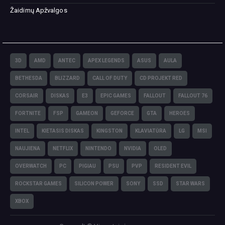
Žaidimų Apžvalgos
3D
AMD
ANTEC
APEX LEGENDS
ASUS
AULA
BETHESDA
BLIZZARD
CALL OF DUTY
CD PROJEKT RED
CORSAIR
DISKAS
E3
EPIC GAMES
FALLOUT
FALLOUT 76
FORTNITE
FSP
GAMEON
GEFORCE
GTA
HEROES
INTEL
KIETASIS DISKAS
KINGSTON
KLAVIATŪRA
LG
MSI
NAUJIENA
NETFLIX
NINTENDO
NVIDIA
OLED
OVERWATCH
PC
PIGIAU
PSU
PVP
RESIDENT EVIL
ROCKSTAR GAMES
SILICON POWER
SONY
SSD
STAR WARS
XBOX