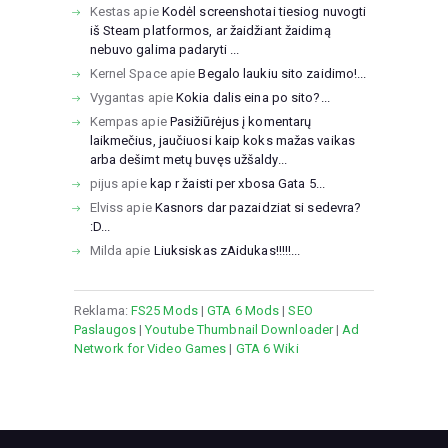
Kestas
apie
Kodėl screenshotai tiesiog nuvogti
iš Steam platformos, ar žaidžiant žaidimą
nebuvo galima padaryti ...
Kernel Space
apie
Begalo laukiu sito zaidimo!...
Vygantas
apie
Kokia dalis eina po sito?...
Kempas
apie
Pasižiūrėjus į komentarų
laikmečius, jaučiuosi kaip koks mažas vaikas
arba dešimt metų buvęs užšaldy...
pijus
apie
kap r žaisti per xbosa Gata 5...
Elviss
apie
Kasnors dar pazaidziat si sedevra?
:D...
Milda
apie
Liuksiskas zAidukas!!!!!...
Reklama:
FS25 Mods
|
GTA 6 Mods
|
SEO
Paslaugos
|
Youtube Thumbnail Downloader
|
Ad
Network for Video Games
|
GTA 6 Wiki