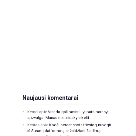
Naujausi komentarai
Kernel
apie
Visada gali pasisiulyt pats parasyt
apzvalga. Manau neatsisakys ikelti....
Kestas
apie
Kodėl screenshotai tiesiog nuvogti
iš Steam platformos, ar žaidžiant žaidimą