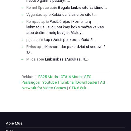
nebuvo galima padaryti ...
Kernel Space
apie
Begalo laukiu sito zaidimo!...
Vygantas
apie
Kokia dalis eina po sito?...
Kempas
apie
Pasižiūrėjus į komentarų
laikmečius, jaučiuosi kaip koks mažas vaikas
arba dešimt metų buvęs užšaldy...
pijus
apie
kap r žaisti per xbosa Gata 5...
Elviss
apie
Kasnors dar pazaidziat si sedevra?
:D...
Milda
apie
Liuksiskas zAidukas!!!!!...
Reklama:
FS25 Mods
|
GTA 6 Mods
|
SEO
Paslaugos
|
Youtube Thumbnail Downloader
|
Ad
Network for Video Games
|
GTA 6 Wiki
Apie Mus