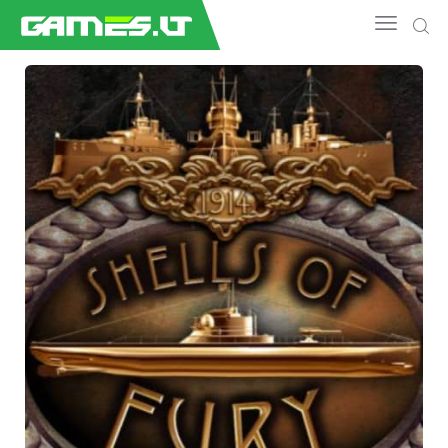
NAUJIENOS
GAMEDEV
ESPORTAS
GELEŽIS
VIDEO
APŽVALGOS
ŽAIDIMAI