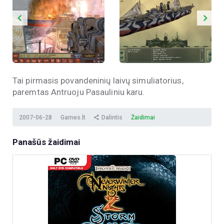
Tai pirmasis povandeninių laivų simuliatorius,
paremtas Antruoju Pasauliniu karu.
2007-06-28
Games.lt
Dalintis
Žaidimai
Panašūs žaidimai