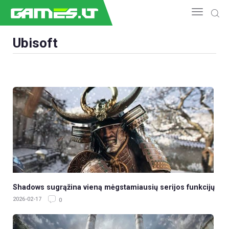
Ubisoft
NAUJIENOS
GAMEDEV
ESPORTAS
GELEŽIS
VIDEO
APŽVALGOS
ŽAIDIMAI
Shadows sugrąžina vieną mėgstamiausių serijos funkcijų
2026-02-17
0