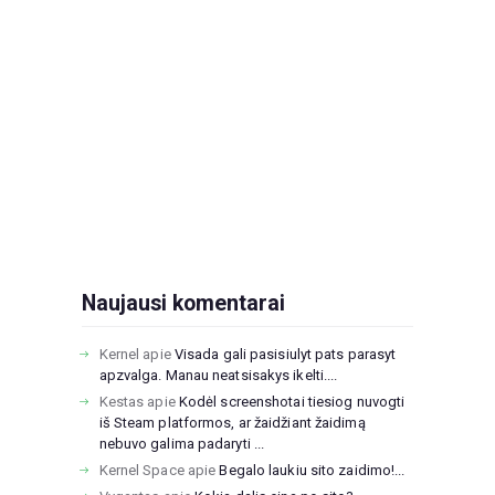
Naujausi komentarai
Kernel
apie
Visada gali pasisiulyt pats parasyt
apzvalga. Manau neatsisakys ikelti....
Kestas
apie
Kodėl screenshotai tiesiog nuvogti
iš Steam platformos, ar žaidžiant žaidimą
nebuvo galima padaryti ...
Kernel Space
apie
Begalo laukiu sito zaidimo!...