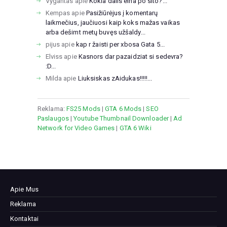
Vygantas
apie
Kokia dalis eina po sito?...
Kempas
apie
Pasižiūrėjus į komentarų
laikmečius, jaučiuosi kaip koks mažas vaikas
arba dešimt metų buvęs užšaldy...
pijus
apie
kap r žaisti per xbosa Gata 5...
Elviss
apie
Kasnors dar pazaidziat si sedevra?
:D...
Milda
apie
Liuksiskas zAidukas!!!!!...
Reklama:
FS25 Mods
|
GTA 6 Mods
|
SEO
Paslaugos
|
Youtube Thumbnail Downloader
|
Ad
Network for Video Games
|
GTA 6 Wiki
Apie Mus
Reklama
Kontaktai