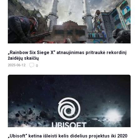
„Rainbow Six Siege X“ atnaujinimas pritraukė rekordinį
žaidėjų skaičių
2025-06-12
0
„Ubisoft“ ketina išleisti kelis didelius projektus iki 2020