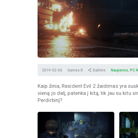
2019-02-04
Games.lt
Dalintis
Naujienos
,
PC N
Kaip žinia, Resident Evil 2 žaidimas yra suski
vieną jo dalį, patenka į kitą, tik jau su kitu
Perdirbinį?