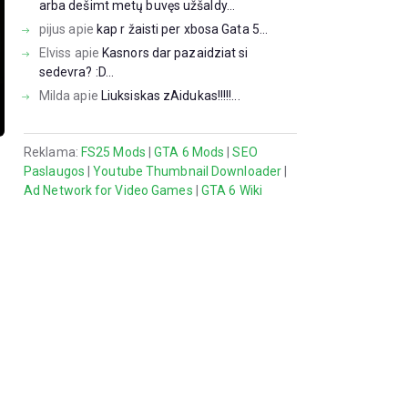
arba dešimt metų buvęs užšaldy...
pijus
apie
kap r žaisti per xbosa Gata 5...
Elviss
apie
Kasnors dar pazaidziat si
sedevra? :D...
Milda
apie
Liuksiskas zAidukas!!!!!...
Reklama:
FS25 Mods
|
GTA 6 Mods
|
SEO
Paslaugos
|
Youtube Thumbnail Downloader
|
Ad Network for Video Games
|
GTA 6 Wiki