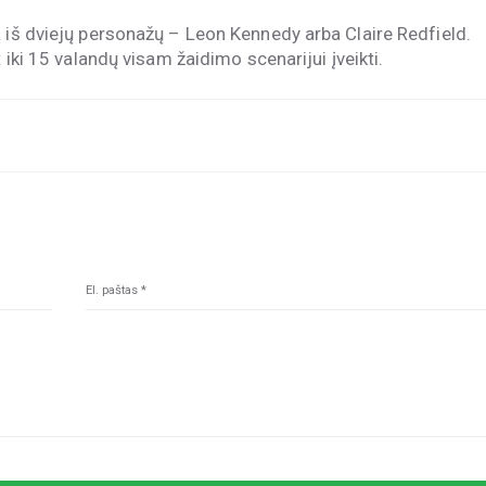
ą iš dviejų personažų – Leon Kennedy arba Claire Redfield.
 iki 15 valandų visam žaidimo scenarijui įveikti.