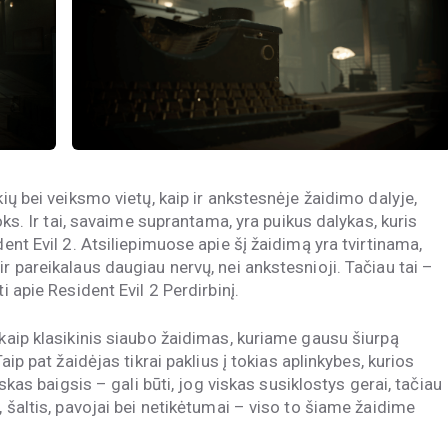
kių bei veiksmo vietų, kaip ir ankstesnėje žaidimo dalyje,
toks. Ir tai, savaime suprantama, yra puikus dalykas, kuris
dent Evil 2. Atsiliepimuose apie šį žaidimą yra tvirtinama,
r pareikalaus daugiau nervų, nei ankstesnioji. Tačiau tai –
i apie Resident Evil 2 Perdirbinį.
 kaip klasikinis siaubo žaidimas, kuriame gausu šiurpą
aip pat žaidėjas tikrai paklius į tokias aplinkybes, kurios
iskas baigsis – gali būti, jog viskas susiklostys gerai, tačiau
, šaltis, pavojai bei netikėtumai – viso to šiame žaidime