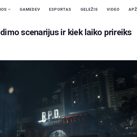
NAUJIENOS
NOS
GAMEDEV
ESPORTAS
GELEŽIS
VIDEO
AP
GAMEDEV
dimo scenarijus ir kiek laiko prireiks
ESPORTAS
GELEŽIS
VIDEO
APŽVALGOS
ŽAIDIMAI