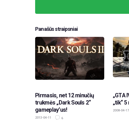
Panašūs straipsniai
Pirmasis, net 12 minučių
„GTA I
trukmės „Dark Souls 2“
„tik“ 5
gameplay’us!
2008-04-17
2013-04-11
6