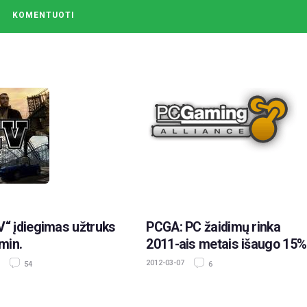
V“ įdiegimas užtruks
PCGA: PC žaidimų rinka
 min.
2011-ais metais išaugo 15%
2012-03-07
54
6