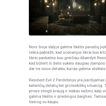
Nors šioje dalyje galima tikėtis panašių įvy
reikia pabrėžti, kad scenarijus tikrai bus ki
tikrai paskatins kuo greičiau išbandyti Resi
kad būtent ši dalis sukels daugiau įtampos i
dar ne visos detalės, kurias galima atskleist
Resident Evil 2 Perdirbinys yra įvardijamas
keliančių detalių bei groteskiškų situaciją. T
prives stingti kraują ir niekas nežino, kaip v
galima tikėtis ir priešingos baigties. Tamsa
tiesiog su kaupu.