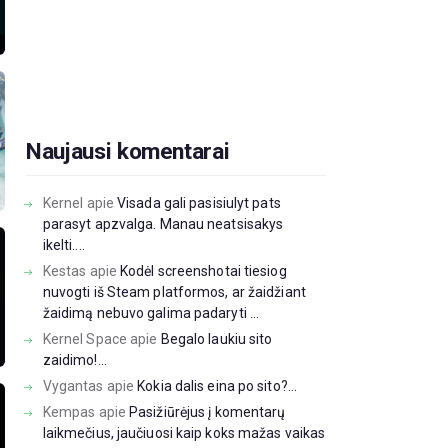
Naujausi komentarai
Kernel
apie
Visada gali pasisiulyt pats
parasyt apzvalga. Manau neatsisakys
ikelti....
Kestas
apie
Kodėl screenshotai tiesiog
nuvogti iš Steam platformos, ar žaidžiant
žaidimą nebuvo galima padaryti ...
Kernel Space
apie
Begalo laukiu sito
zaidimo!...
Vygantas
apie
Kokia dalis eina po sito?...
Kempas
apie
Pasižiūrėjus į komentarų
laikmečius, jaučiuosi kaip koks mažas vaikas