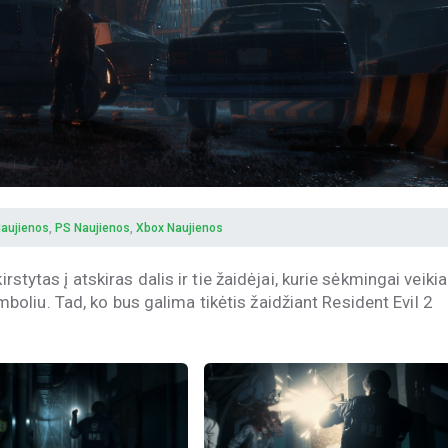
aujienos
,
PS Naujienos
,
Xbox Naujienos
rstytas į atskiras dalis ir tie žaidėjai, kurie sėkmingai veikia
 simboliu. Tad, ko bus galima tikėtis žaidžiant Resident Evil 2