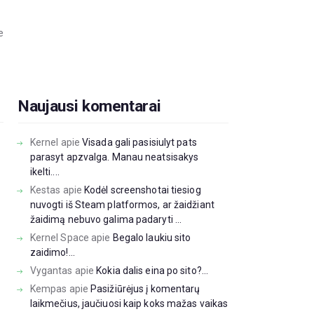
e
Naujausi komentarai
Kernel
apie
Visada gali pasisiulyt pats
parasyt apzvalga. Manau neatsisakys
ikelti....
Kestas
apie
Kodėl screenshotai tiesiog
nuvogti iš Steam platformos, ar žaidžiant
žaidimą nebuvo galima padaryti ...
Kernel Space
apie
Begalo laukiu sito
zaidimo!...
Vygantas
apie
Kokia dalis eina po sito?...
Kempas
apie
Pasižiūrėjus į komentarų
laikmečius, jaučiuosi kaip koks mažas vaikas