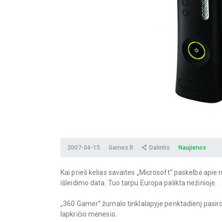
2007-04-15
Games.lt
Dalintis
Naujienos
Kai prieš kelias savaites „Microsoft“ paskelbė apie
išleidimo data. Tuo tarpu Europa palikta nežinioje.
„360 Gamer“ žurnalo tinklalapyje penktadienį pasiro
lapkričio mėnesio.