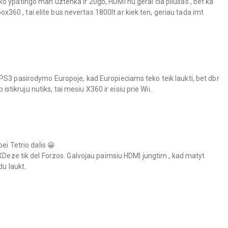
o ypatingo man uztenka ir 20gb, HDMI nu gerai cia pliusas , bet ka
xbox360 , tai elite bus nevertas 1800lt ar kiek ten, geriau tada imt
PS3 pasirodymo Europoje, kad Europieciams teko teik laukti, bet dbr
 istikruju nutiks, tai mesiu X360 ir eisiu prie Wii.
ei Tetrio dalis 😀
 XDeze tik del Forzos. Galvojau paimsiu HDMI jungtim , kad matyt
du laukt.