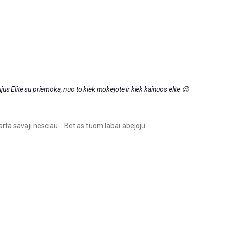
us Elite su priemoka, nuo to kiek mokejote ir kiek kainuos elite 😉
iskarta savaji nesciau… Bet as tuom labai abejoju…