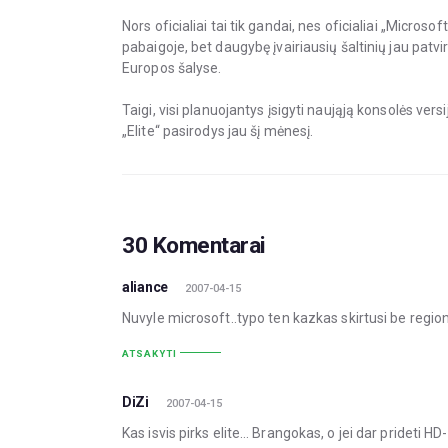
Nors oficialiai tai tik gandai, nes oficialiai „Microso
pabaigoje, bet daugybę įvairiausių šaltinių jau patvir
Europos šalyse.
Taigi, visi planuojantys įsigyti naująją konsolės ve
„Elite“ pasirodys jau šį mėnesį.
30 Komentarai
aliance
2007-04-15
Nuvyle microsoft..typo ten kazkas skirtusi be region
ATSAKYTI
DiZi
2007-04-15
Kas isvis pirks elite… Brangokas, o jei dar prideti H