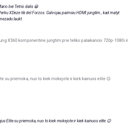
ario bei Tetrio dalis 😀
 Perku XDeze tik del Forzos. Galvojau paimsiu HDMI jungtim , kad matyt
i nezadu laukt.
ajung X360 komponentine jungtim prie teliko palaikancio 720p-1080i ir
te su priemoka, nuo to kiek mokejote ir kiek kainuos elite 😉
us Elite su priemoka, nuo to kiek mokejote ir kiek kainuos elite 😉