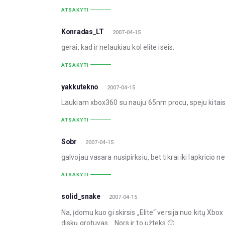
ATSAKYTI
Konradas_LT
2007-04-15
gerai, kad ir nelaukiau kol elite iseis.
ATSAKYTI
yakkutekno
2007-04-15
Laukiam xbox360 su nauju 65nm procu, speju kitais
ATSAKYTI
Sobr
2007-04-15
galvojau vasara nusipirksiu, bet tikrai iki lapkricio 
ATSAKYTI
solid_snake
2007-04-15
Na, įdomu kuo gi skirsis „Elite“ versija nuo kitų Xbo
diskų grotuvas… Nors ir to užteks 🙂