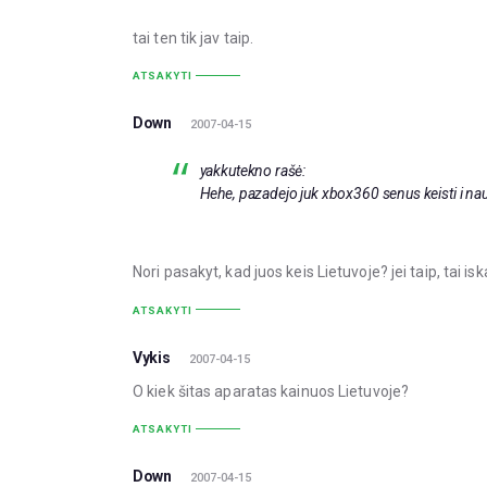
tai ten tik jav taip.
ATSAKYTI
Down
2007-04-15
yakkutekno rašė:
Hehe, pazadejo juk xbox360 senus keisti i nauj
Nori pasakyt, kad juos keis Lietuvoje? jei taip, tai 
ATSAKYTI
Vykis
2007-04-15
O kiek šitas aparatas kainuos Lietuvoje?
ATSAKYTI
Down
2007-04-15