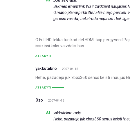
DomasR rašė:
Sekmes einant link Wii ir zaidziant naujasias M
O mano planai pirkti 360 Elite nuejo perniek.
geresni vaizda , bet atrodo nepavks , tiek ilga
O Full HD telika turi,kad del HDMI taip pergyveni?P
issiziosi koks vaizdelis bus.
ATSAKYTI
yakkutekno
2007-04-15
Hehe, pazadejo juk xbox360 senus keisti i naujus Eli
ATSAKYTI
Ozo
2007-04-15
yakkutekno rašė:
Hehe, pazadejo juk xbox360 senus keisti i nauj