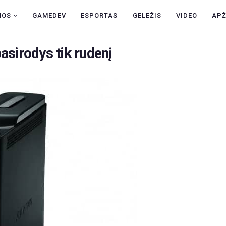
NAUJIENOS
NOS
GAMEDEV
ESPORTAS
GELEŽIS
VIDEO
AP
GAMEDEV
asirodys tik rudenį
ESPORTAS
GELEŽIS
VIDEO
APŽVALGOS
ŽAIDIMAI