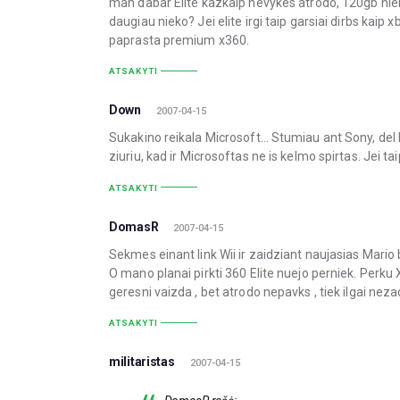
man dabar Elite kazkaip nevykes atrodo, 120gb niek
daugiau nieko? Jei elite irgi taip garsiai dirbs kaip 
paprasta premium x360.
ATSAKYTI
Down
2007-04-15
Sukakino reikala Microsoft… Stumiau ant Sony, del 
ziuriu, kad ir Microsoftas ne is kelmo spirtas. Jei taip
ATSAKYTI
DomasR
2007-04-15
Sekmes einant link Wii ir zaidziant naujasias Mario b
O mano planai pirkti 360 Elite nuejo perniek. Perku
geresni vaizda , bet atrodo nepavks , tiek ilgai neza
ATSAKYTI
militaristas
2007-04-15