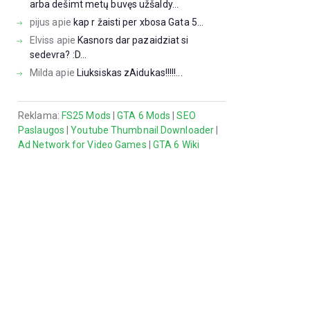
arba dešimt metų buvęs užšaldy...
pijus
apie
kap r žaisti per xbosa Gata 5...
Elviss
apie
Kasnors dar pazaidziat si
sedevra? :D...
Milda
apie
Liuksiskas zAidukas!!!!!...
Reklama:
FS25 Mods
|
GTA 6 Mods
|
SEO
Paslaugos
|
Youtube Thumbnail Downloader
|
Ad Network for Video Games
|
GTA 6 Wiki