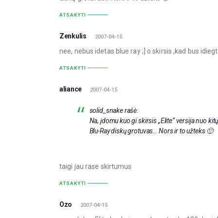
ATSAKYTI
Zenkulis
2007-04-15
nee, nebus idetas blue ray ;] o skirsis ,kad bus idieg
ATSAKYTI
aliance
2007-04-15
solid_snake rašė:
Na, įdomu kuo gi skirsis „Elite“ versija nuo ki
Blu-Ray diskų grotuvas… Nors ir to užteks 🙂
taigi jau rase skirtumus
ATSAKYTI
Ozo
2007-04-15