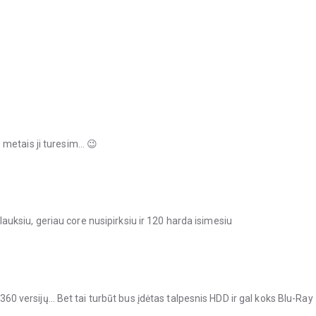
 metais ji turesim… 😉
nelauksiu, geriau core nusipirksiu ir 120 harda isimesiu
x 360 versijų… Bet tai turbūt bus įdėtas talpesnis HDD ir gal koks Blu-Ray