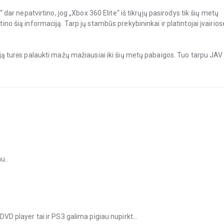
ft“ dar nepatvirtino, jog „Xbox 360 Elite“ iš tikrųjų pasirodys tik šių metų
tino šią informaciją. Tarp jų stambūs prekybininkai ir platintojai įvairios
rsiją turės palaukti mažų mažiausiai iki šių metų pabaigos. Tuo tarpu JAV
u..
D-DVD player tai ir PS3 galima pigiau nupirkt…