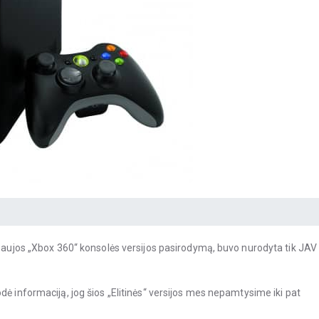
 naujos „Xbox 360“ konsolės versijos pasirodymą, buvo nurodyta tik JAV
dė informaciją, jog šios „Elitinės“ versijos mes nepamtysime iki pat