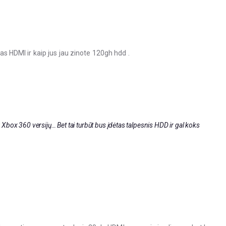
tas HDMI ir kaip jus jau zinote 120gh hdd .
tų Xbox 360 versijų… Bet tai turbūt bus įdėtas talpesnis HDD ir gal koks