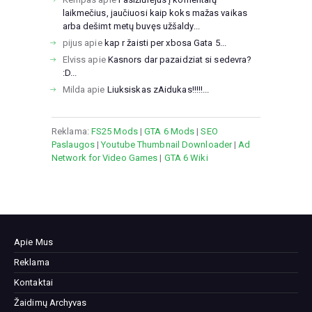
laikmečius, jaučiuosi kaip koks mažas vaikas
arba dešimt metų buvęs užšaldy...
pijus
apie
kap r žaisti per xbosa Gata 5...
Elviss
apie
Kasnors dar pazaidziat si sedevra?
:D...
Milda
apie
Liuksiskas zAidukas!!!!!...
Reklama:
FS25 Mods
|
GTA 6 Mods
|
SEO
Paslaugos
|
Youtube Thumbnail Downloader
|
Ad
Network for Video Games
|
GTA 6 Wiki
Apie Mus
Reklama
Kontaktai
Žaidimų Archyvas