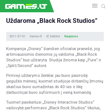
Uždaroma „Black Rock Studios“
NAUJIENOS
2011-07-01
Games.lt
Dalintis
Naujienos
GAMEDEV
ESPORTAS
Kompanija „Disney“ šiandien oficialiai pranešė, jog
GELEŽIS
artimiausiomis dienomis jų valdoma „Black Rock
VIDEO
Studios“ bus uždaryta. Studija žinoma kaip „Pure“ ir
„Split/Second“ autorė.
APŽVALGOS
ŽAIDIMAI
Pirmieji uždarymo ženklai jau buvo pasirodę
gegužės mėnesį, kuomet studijoje dirbančių žmonių
skaičius buvo sumažintas iki 40-ies ir likę
darbuotojai buvo suformuoti į vieną komandą.
Tuomet pasikeitusi „Disney Interactive Studios“
vadovybė performavo „Black Rock Studios“ tikslus,