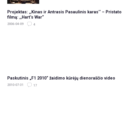
Projektas: ,,Kinas ir Antrasis Pasaulinis karas‘‘ – Pristato
filmą: ,,Hart’s War“
2006-04-09
4
Paskutinis „F1 2010“ žaidimo kūrėjų dienoraščio video
2010-07-31
17