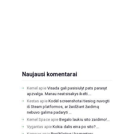
Naujausi komentarai
Kernel
apie
Visada gali pasisiulyt pats parasyt
apzvalga. Manau neatsisakys ikelti....
Kestas
apie
Kodėl screenshotai tiesiog nuvogti
iš Steam platformos, ar žaidžiant žaidimą
nebuvo galima padaryti ...
Kernel Space
apie
Begalo laukiu sito zaidimo!...
Vygantas
apie
Kokia dalis eina po sito?...
Kempas
apie
Pasižiūrėjus į komentarų