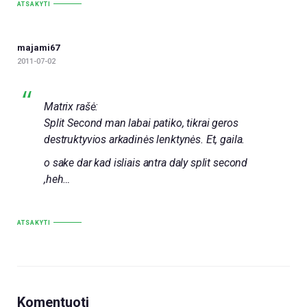
ATSAKYTI
majami67
2011-07-02
Matrix rašė:
Split Second man labai patiko, tikrai geros
destruktyvios arkadinės lenktynės. Et, gaila.
o sake dar kad isliais antra daly split second
,heh…
ATSAKYTI
Komentuoti