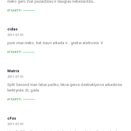
nieko gero 2val pazaidziau ir daugiau nebezaidziu…
ATSAKYTI
cidas
2011-07-01
pure visai nieko, bet ziauri arkada ir… greitai atsibosta :V
ATSAKYTI
Matrix
2011-07-01
Split Second man labai patiko, tikrai geros destruktyvios arkadinės
lenktynės. Et, gaila.
ATSAKYTI
cFos
2011-07-01