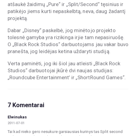
atšaukė žaidimų „Pure“ ir „Split/Second“ tęsinius ir
patikėjo jiems kurti nepaskelbtą, neva, daug žadantį
projektą.
Dabar „Disney“ paskelbė, jog minėtojo projekto
tolesnė gamyba yra rizikinga irjie tam nepasiruošę.
O „Black Rock Studios“ darbuotojams jau vakar buvo
pranešta, jog leidėjas ketina uždaryti studiją.
Verta paminėti, jog iki šiol jau atleisti „Black Rock
Studios“ darbuotojai įkūrė dvi naujas studijas:
„Roundcube Entertainment’ ir „ShortRound Games“.
7 Komentarai
Elwinukas
2011-07-01
Tai kad nieko gero nesukure garsiausias kurinys tas Split second