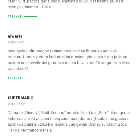
Man PURE pačios geriausios lenktynės buvo. Net nežinojau, kad
tęsinys kuriamas… Gaila.
ATSAKYTI
aiwaris
2011-07-01
man gaila Split Second tesinio mes jis man lb patiko net visa
perejau 1-mom vietom kad atrakint masina griciausia ir mp jo labai
puikus nes beveik visi gaudavo malku buvau net 26 pergales is eiles
pasiekes:D
ATSAKYTI
SUPERMARIO
2011-07-02
Durna ta „Disney“,“Split Second“ neteko žaisti,bet „Pure“ tikrai geras
keturračių lenktynių bei triukų žaidimas-įdomus ,įtraukiantis,gražios
aplinkos,puiki muzika bei iššukis.Jau geriau Disney sunaikintų tos
Hanos Montanos serialą .